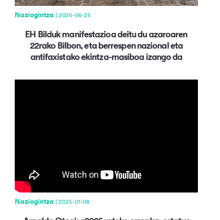
Naziogintza
| 2025-06-25
EH Bilduk manifestazioa deitu du azaroaren
22rako Bilbon, eta berrespen nazional eta
antifaxistako ekintza-masiboa izango da
Naziogintza
| 2025-01-08