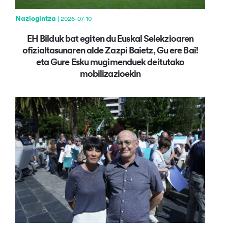
Naziogintza
| 2026-07-10
EH Bilduk bat egiten du Euskal Selekzioaren
ofizialtasunaren alde Zazpi Baietz, Gu ere Bai!
eta Gure Esku mugimenduek deitutako
mobilizazioekin