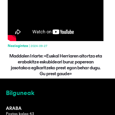
Naziogintza
| 2024-09-27
Maddalen Iriarte: «Euskal Herriaren aitortza eta
erabakitze eskubideari buruz paperean
jasotakoa egikaritzeko prest egon behar dugu.
Gu prest gaude»
Bilguneak
ARABA
Postas kalea 43