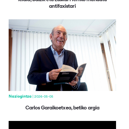
antifaxistari
Naziogintza
| 2026-05-05
Carlos Garaikoetxea, betiko argia