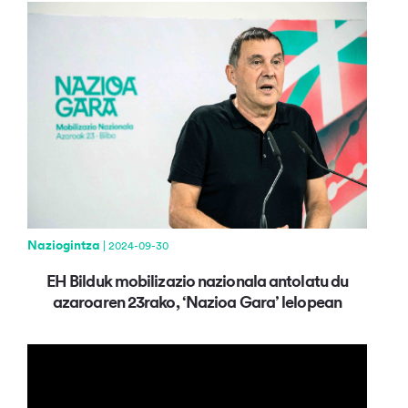
Naziogintza
| 2024-09-30
EH Bilduk mobilizazio nazionala antolatu du
azaroaren 23rako, ‘Nazioa Gara’ lelopean