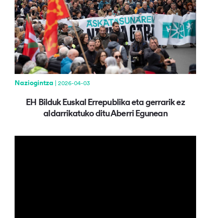
Naziogintza
| 2026-04-03
EH Bilduk Euskal Errepublika eta gerrarik ez
aldarrikatuko ditu Aberri Egunean