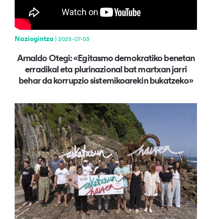
Naziogintza
| 2025-07-03
Arnaldo Otegi: «Egitasmo demokratiko benetan
erradikal eta plurinazional bat martxan jarri
behar da korrupzio sistemikoarekin bukatzeko»