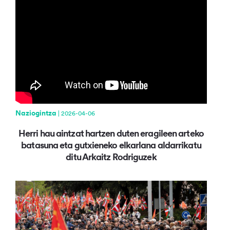
Naziogintza
| 2026-04-06
Herri hau aintzat hartzen duten eragileen arteko
batasuna eta gutxieneko elkarlana aldarrikatu
ditu Arkaitz Rodriguzek