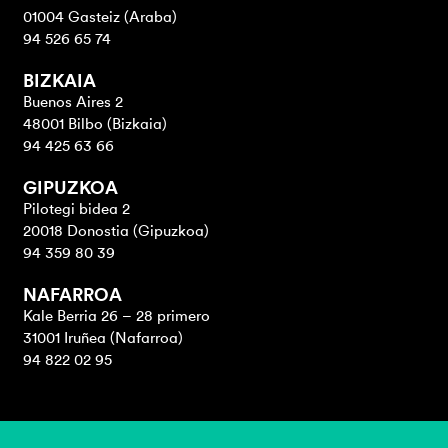
01004 Gasteiz (Araba)
94 526 65 74
BIZKAIA
Buenos Aires 2
48001 Bilbo (Bizkaia)
94 425 63 66
GIPUZKOA
Pilotegi bidea 2
20018 Donostia (Gipuzkoa)
94 359 80 39
NAFARROA
Kale Berria 26 – 28 primero
31001 Iruñea (Nafarroa)
94 822 02 95