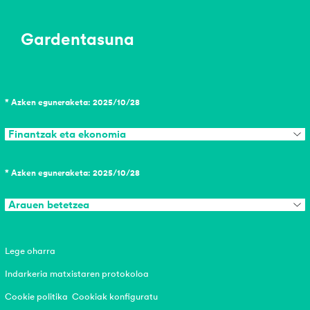
Gardentasuna
* Azken eguneraketa: 2025/10/28
Finantzak eta ekonomia
* Azken eguneraketa: 2025/10/28
Arauen betetzea
Lege oharra
Indarkeria matxistaren protokoloa
Cookie politika
Cookiak konfiguratu