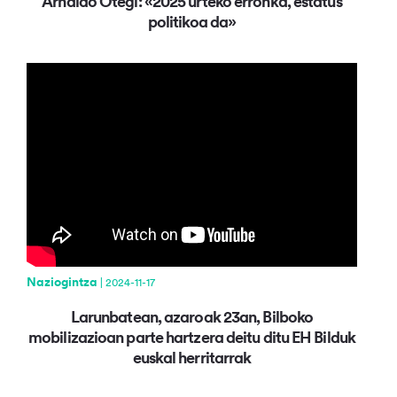
Arnaldo Otegi: «2025 urteko erronka, estatus
politikoa da»
Naziogintza
| 2024-11-17
Larunbatean, azaroak 23an, Bilboko
mobilizazioan parte hartzera deitu ditu EH Bilduk
euskal herritarrak