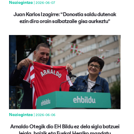
Naziogintza
| 2026-06-07
Juan Karlos Izagirre: "Donostia saldu dutenak
ezin dira orain salbatzaile gisa aurkeztu"
Naziogintza
| 2026-06-06
Arnaldo Otegik dio EH Bildu ez dela sigla batzuei
leiala, baizik eta Euskal Herriko mandatu