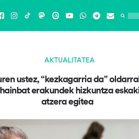
Facebook
Instagram
TikTok
Mastodon
Threads
YouTube
WhatsApp
Telegram
Email
AKTUALITATEA
uren ustez, “kezkagarria da” oldarra
 hainbat erakundek hizkuntza eskak
atzera egitea