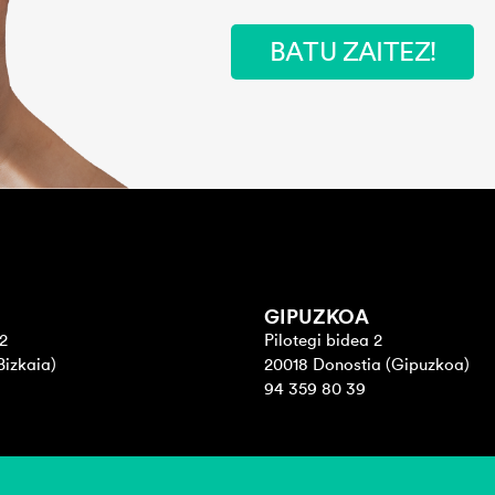
BATU ZAITEZ!
GIPUZKOA
2
Pilotegi bidea 2
Bizkaia)
20018 Donostia (Gipuzkoa)
94 359 80 39