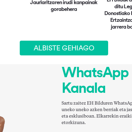
Jaurlaritzaren irudi kanpainak
ditu Leg
gorabehera
Donostiako 
Ertzaintz
jarrera b
ALBISTE GEHIAGO
WhatsApp
Kanala
Sartu zaitez EH Bilduren WhatsA
uneko uneko azken berriak eta j
eta esklusiboan. Elkarrekin eraik
etorkizuna.