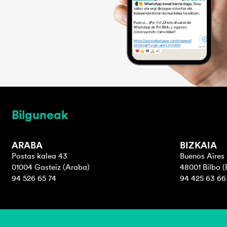
Bilguneak
ARABA
BIZKAIA
Postas kalea 43
Buenos Aires 
01004 Gasteiz (Araba)
48001 Bilbo (
94 526 65 74
94 425 63 66