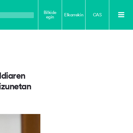
Bilkide
Elkarrekin
CAS
egin
ldiaren
izunetan