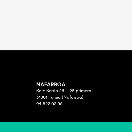
NAFARROA
Kale Berria 26 – 28 primero
31001 Iruñea (Nafarroa)
94 822 02 95