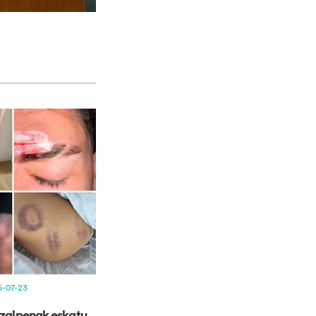
6-07-23
azalpenak eskatu