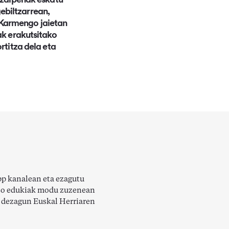
ebiltzarrean,
Karmengo jaietan
ak erakutsitako
ortitza dela eta
pp kanalean eta ezagutu
aso edukiak modu zuzenean
i dezagun Euskal Herriaren