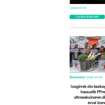
| 2026-07-29
OSORIK IRAKURRI
Ekonomia
| 2026-07-28
Izagirrek dio kezka
Insaustik PPr
ultraeskuinaren d
erosi izan