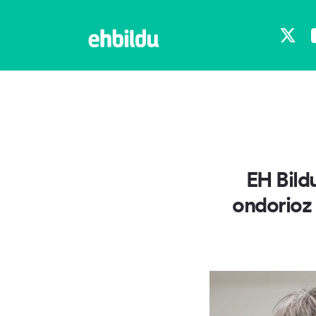
X
EH Bild
ondorioz