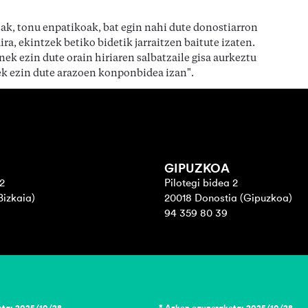
ak, tonu enpatikoak, bat egin nahi dute donostiarron
ra, ekintzek betiko bidetik jarraitzen baitute izaten.
nek ezin dute orain hiriaren salbatzaile gisa aurkeztu
ek ezin dute arazoen konponbidea izan".
GIPUZKOA
2
Pilotegi bidea 2
Bizkaia)
20018 Donostia (Gipuzkoa)
94 359 80 39
eta: 2025/10/28
* Azken eguneraketa: 2025/10/28