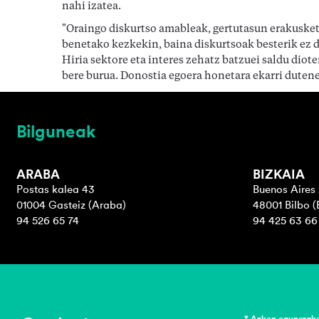
nahi izatea.
"Oraingo diskurtso amableak, gertutasun erakusket
benetako kezkekin, baina diskurtsoak besterik ez di
Hiria sektore eta interes zehatz batzuei saldu diote
bere burua. Donostia egoera honetara ekarri duten
Bilguneak
ARABA
BIZKAIA
Postas kalea 43
Buenos Aires 
01004 Gasteiz (Araba)
48001 Bilbo (
94 526 65 74
94 425 63 66
* Azken egunerak