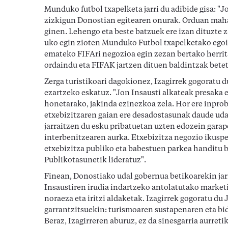
Munduko futbol txapelketa jarri du adibide gisa: "J
zizkigun Donostian egitearen onurak. Orduan mahai
ginen. Lehengo eta beste batzuek ere izan dituzte 
uko egin zioten Munduko Futbol txapelketako egoitz
emateko FIFAri negozioa egin zezan bertako herrit
ordaindu eta FIFAK jartzen dituen baldintzak betet
Zerga turistikoari dagokionez, Izagirrek gogoratu 
ezartzeko eskatuz. "Jon Insausti alkateak presaka 
honetarako, jakinda ezinezkoa zela. Hor ere inprob
etxebizitzaren gaian ere desadostasunak daude uda
jarraitzen du esku pribatuetan uzten edozein gara
interbenitzearen aurka. Etxebizitza negozio ikuspe
etxebizitza publiko eta babestuen parkea handitu be
Publikotasunetik lideratuz".
Finean, Donostiako udal gobernua betikoarekin jar
Insaustiren irudia indartzeko antolatutako market
noraeza eta iritzi aldaketak. Izagirrek gogoratu du
garrantzitsuekin: turismoaren sustapenaren eta bi
Beraz, Izagirreren aburuz, ez da sinesgarria aurreti