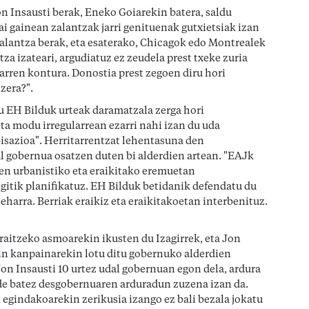
on Insausti berak, Eneko Goiarekin batera, saldu
 gainean zalantzak jarri genituenak gutxietsiak izan
zalantza berak, eta esaterako, Chicagok edo Montrealek
a izateari, argudiatuz ez zeudela prest txeke zuria
arren kontura. Donostia prest zegoen diru hori
zera?".
du EH Bilduk urteak daramatzala zerga hori
eta modu irregularrean ezarri nahi izan du uda
isazioa". Herritarrentzat lehentasuna den
l gobernua osatzen duten bi alderdien artean. "EAJk
pen urbanistiko eta eraikitako eremuetan
gitik planifikatuz. EH Bilduk betidanik defendatu du
harra. Berriak eraikiz eta eraikitakoetan interbenituz.
raitzeko asmoarekin ikusten du Izagirrek, eta Jon
in kanpainarekin lotu ditu gobernuko alderdien
 Jon Insausti 10 urtez udal gobernuan egon dela, ardura
de batez desgobernuaren arduradun zuzena izan da.
k egindakoarekin zerikusia izango ez bali bezala jokatu