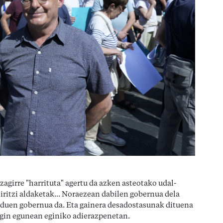
agirre "harrituta" agertu da azken asteotako udal-
ritzi aldaketak... Noraezean dabilen gobernua dela
z duen gobernua da. Eta gainera desadostasunak dituena
Egin egunean eginiko adierazpenetan.