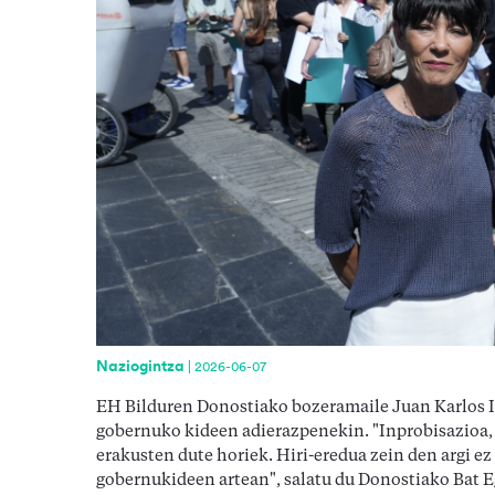
Naziogintza
|
2026-06-07
EH Bilduren Donostiako bozeramaile Juan Karlos Iz
gobernuko kideen adierazpenekin. "Inprobisazioa, i
erakusten dute horiek. Hiri-eredua zein den argi e
gobernukideen artean", salatu du Donostiako Bat 