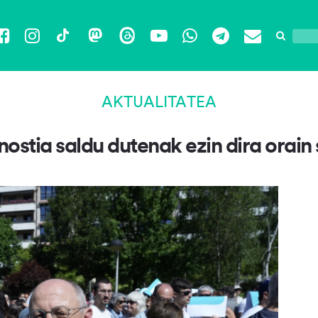
Facebook
Instagram
TikTok
Mastodon
Threads
YouTube
WhatsApp
Telegram
Email
AKTUALITATEA
nostia saldu dutenak ezin dira orain 