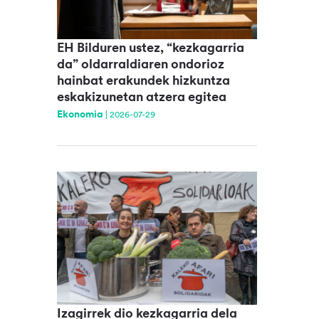
EH Bilduren ustez, “kezkagarria
da” oldarraldiaren ondorioz
hainbat erakundek hizkuntza
eskakizunetan atzera egitea
Ekonomia
|
2026-07-29
Izagirrek dio kezkagarria dela