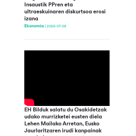
Insaustik PPren eta
ultraeskuinaren diskurtsoa erosi
izana
Ekonomia
|
2026-07-28
EH Bilduk salatu du Osakidetzak
udako murrizketei eusten diela
Lehen Mailako Arretan, Eusko
Jaurlaritzaren irudi kanpainak