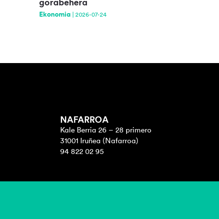
gorabehera
Ekonomia
|
2026-07-24
NAFARROA
Kale Berria 26 – 28 primero
31001 Iruñea (Nafarroa)
94 822 02 95