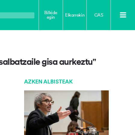
Bilkide
Elkarrekin
CAS
egin
salbatzaile gisa aurkeztu"
AZKEN ALBISTEAK