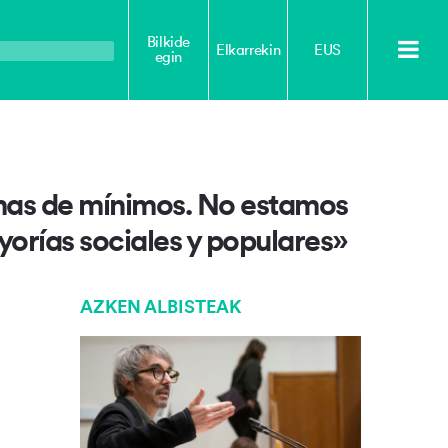
Bilkide
Elkarrekin
EUS
egin
amas de mínimos. No estamos
yorías sociales y populares»
AZKEN ALBISTEAK