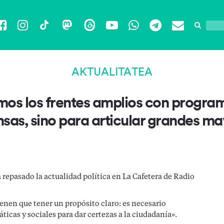
Facebook
Instagram
TikTok
Mastodon
Threads
YouTube
WhatsApp
Telegram
Email
AKTUALITATEA
mos los frentes amplios con progr
ensas, sino para articular grandes ma
a repasado la actualidad política en La Cafetera de Radio
ienen que tener un propósito claro: es necesario
icas y sociales para dar certezas a la ciudadanía».