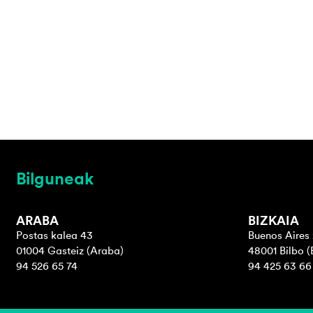
Bilguneak
ARABA
BIZKAIA
Postas kalea 43
Buenos Aires 
01004 Gasteiz (Araba)
48001 Bilbo (
94 526 65 74
94 425 63 66