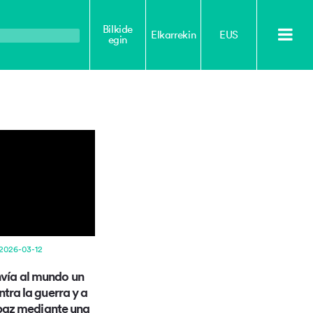
Bilkide
Elkarrekin
EUS
egin
 2026-03-12
nvía al mundo un
tra la guerra y a
 paz mediante una