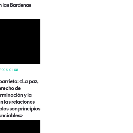
n las Bardenas
 2026-01-08
arrieta: «La paz,
erecho de
rminación y la
n las relaciones
blos son principios
unciables»