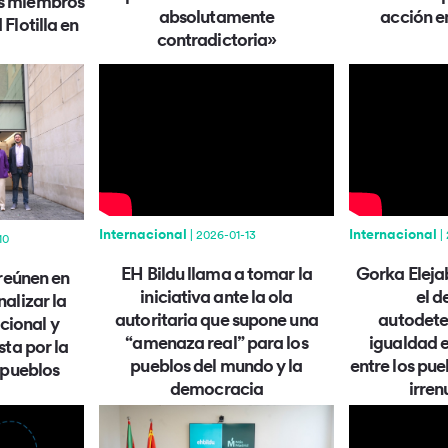
os miembros
absolutamente
acción e
Flotilla en
contradictoria»
Internacional
Internacional
| 2026-01-13
|
10
EH Bildu llama a tomar la
Gorka Elejab
 reúnen en
iniciativa ante la ola
el d
alizar la
autoritaria que supone una
autodete
cional y
“amenaza real” para los
igualdad e
sta por la
pueblos del mundo y la
entre los pue
 pueblos
democracia
irren