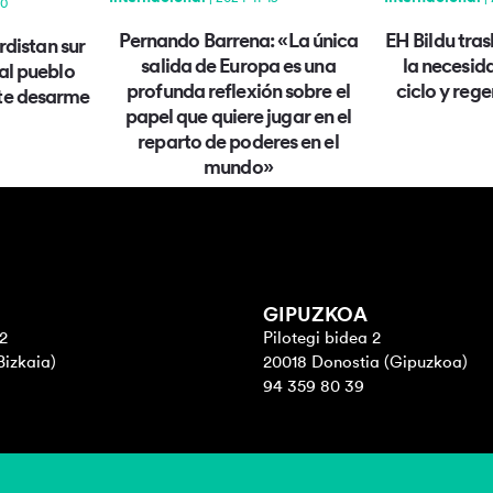
10
Pernando Barrena: «La única
EH Bildu tras
rdistan sur
salida de Europa es una
la necesid
al pueblo
profunda reflexión sobre el
ciclo y reg
nte desarme
papel que quiere jugar en el
reparto de poderes en el
mundo»
GIPUZKOA
2
Pilotegi bidea 2
Bizkaia)
20018 Donostia (Gipuzkoa)
94 359 80 39