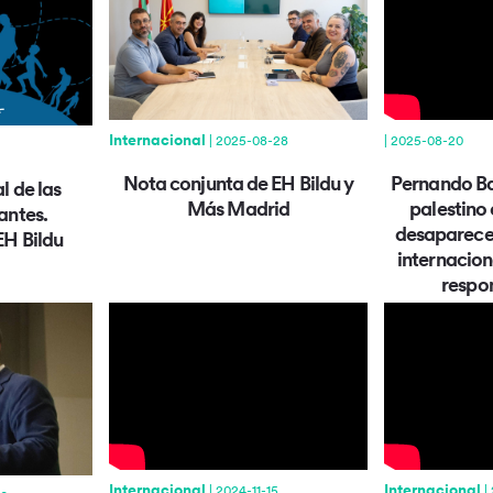
Internacional
| 2025-08-20
| 2025-08-28
Pernando Ba
Nota conjunta de EH Bildu y
l de las
palestino 
Más Madrid
antes.
desaparece
EH Bildu
internacion
respo
Internacional
Internacional
| 2024-11-15
|