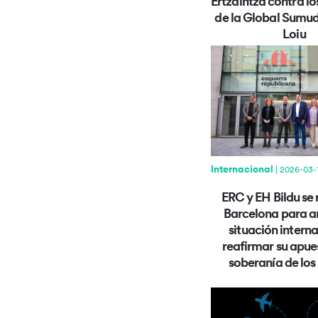
Ertzaintza contra l
de la Global Sumud 
Loiu
Internacional
| 2026-03-
ERC y EH Bildu se
Barcelona para an
situación interna
reafirmar su apue
soberanía de los