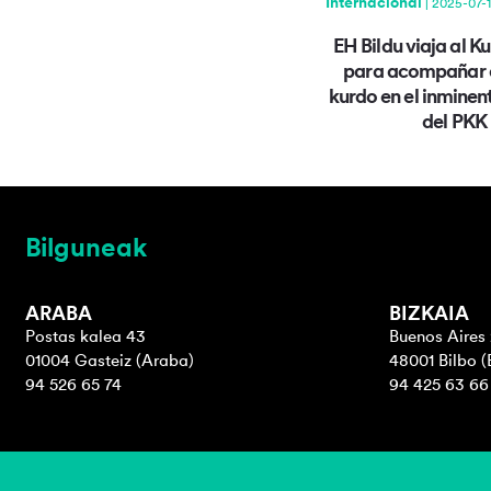
Internacional
| 2025-07-
EH Bildu viaja al Ku
para acompañar 
kurdo en el inmine
del PKK
Bilguneak
ARABA
BIZKAIA
Postas kalea 43
Buenos Aires 
01004 Gasteiz (Araba)
48001 Bilbo (
94 526 65 74
94 425 63 66