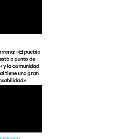
rrena: «El pueblo
está a punto de
r y la comunidad
al tiene una gran
nsabilidad»
 2024-04-03