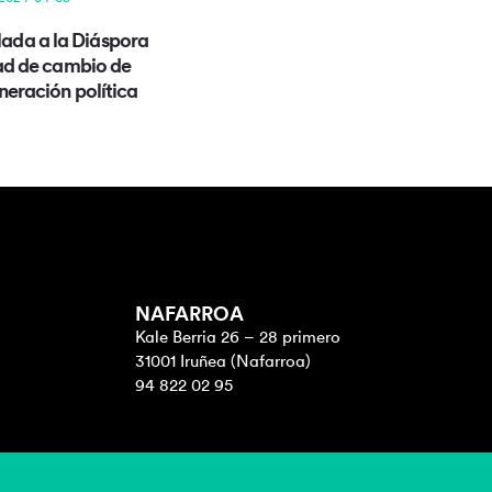
lada a la Diáspora
ad de cambio de
eneración política
NAFARROA
Kale Berria 26 – 28 primero
31001 Iruñea (Nafarroa)
94 822 02 95