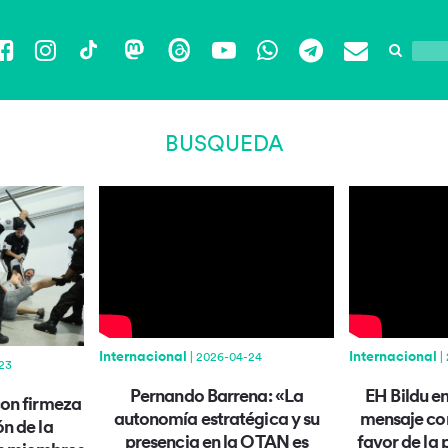
Facebook
Instagram
TikTok
Mastodon
Threads
YouTube
WhatsApp
Telegram
Email
BUSQUEDA
Internacional
Internacional
| 2026-04-24
|
23
Pernando Barrena: «La
EH Bildu e
con firmeza
autonomía estratégica y su
mensaje con
ón de la
presencia en la OTAN es
favor de la