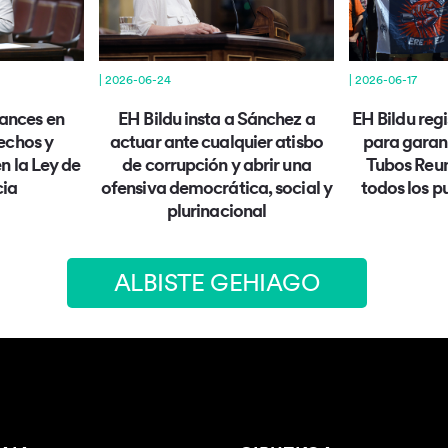
| 2026-06-17
| 2026-06-24
EH Bildu regi
vances en
EH Bildu insta a Sánchez a
para garant
echos y
actuar ante cualquier atisbo
Tubos Reun
n la Ley de
de corrupción y abrir una
todos los p
ia
ofensiva democrática, social y
plurinacional
ALBISTE GEHIAGO