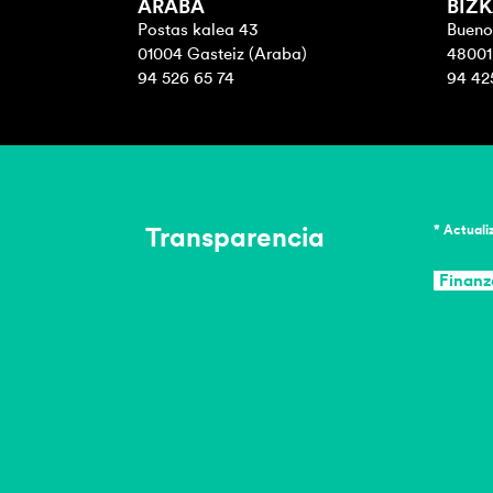
ARABA
BIZK
Postas kalea 43
Buenos
01004 Gasteiz (Araba)
48001 
94 526 65 74
94 42
Transparencia
* Actuali
Finanz