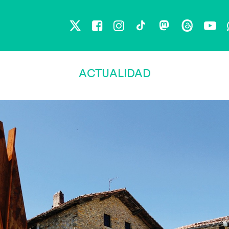
X
Facebook
Instagram
TikTok
Mastodon
Threads
You
ACTUALIDAD