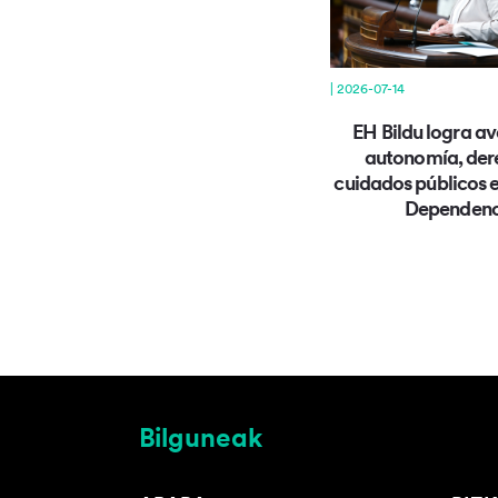
| 2026-07-14
EH Bildu logra a
autonomía, der
cuidados públicos e
Dependenc
Bilguneak