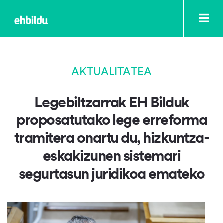
AKTUALITATEA
Legebiltzarrak EH Bilduk
proposatutako lege erreforma
tramitera onartu du, hizkuntza-
eskakizunen sistemari
segurtasun juridikoa emateko