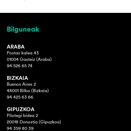
Bilguneak
ARABA
Postas kalea 43
01004 Gasteiz (Araba)
94 526 65 74
BIZKAIA
Buenos Aires 2
48001 Bilbo (Bizkaia)
94 425 63 66
GIPUZKOA
Pilotegi bidea 2
20018 Donostia (Gipuzkoa)
94 359 80 39