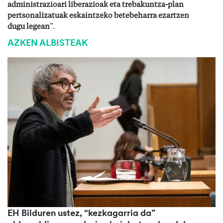
administrazioari liberazioak eta trebakuntza-plan
pertsonalizatuak eskaintzeko betebeharra ezartzen
dugu legean
”.
AZKEN ALBISTEAK
EH Bilduren ustez, “kezkagarria da”