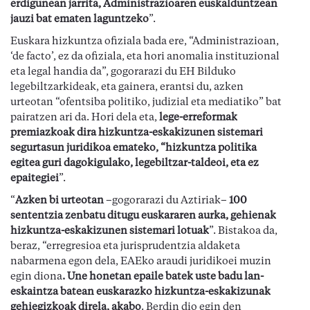
erdigunean jarrita, Administrazioaren euskalduntzean
jauzi bat ematen laguntzeko
”.
Euskara hizkuntza ofiziala bada ere, “Administrazioan,
‘de facto’, ez da ofiziala, eta hori anomalia instituzional
eta legal handia da”, gogorarazi du EH Bilduko
legebiltzarkideak, eta gainera, erantsi du, azken
urteotan “ofentsiba politiko, judizial eta mediatiko” bat
pairatzen ari da. Hori dela eta,
lege-erreformak
premiazkoak dira hizkuntza-eskakizunen sistemari
segurtasun juridikoa emateko, “hizkuntza politika
egitea guri dagokigulako, legebiltzar-taldeoi, eta ez
epaitegiei
”.
“
Azken bi urteotan
–gogorarazi du Aztiriak–
100
sententzia zenbatu ditugu euskararen aurka, gehienak
hizkuntza-eskakizunen sistemari lotuak
”. Bistakoa da,
beraz, “erregresioa eta jurisprudentzia aldaketa
nabarmena egon dela, EAEko araudi juridikoei muzin
egin diona
. Une honetan epaile batek uste badu lan-
eskaintza batean euskarazko hizkuntza-eskakizunak
gehiegizkoak direla, akabo
. Berdin dio egin den