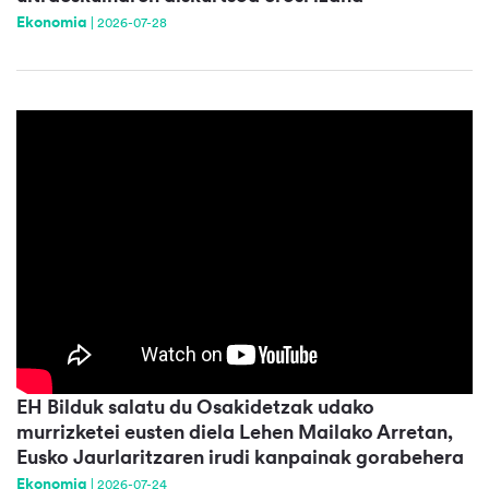
Ekonomia
|
2026-07-28
EH Bilduk salatu du Osakidetzak udako
murrizketei eusten diela Lehen Mailako Arretan,
Eusko Jaurlaritzaren irudi kanpainak gorabehera
Ekonomia
|
2026-07-24