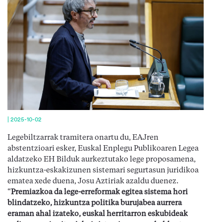
|
2025-10-02
Legebiltzarrak tramitera onartu du, EAJren
abstentzioari esker, Euskal Enplegu Publikoaren Legea
aldatzeko EH Bilduk aurkeztutako lege proposamena,
hizkuntza-eskakizunen sistemari segurtasun juridikoa
ematea xede duena, Josu Aztiriak azaldu duenez.
“
Premiazkoa da lege-erreformak egitea sistema hori
blindatzeko, hizkuntza politika burujabea aurrera
eraman ahal izateko, euskal herritarron eskubideak