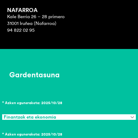
NAFARROA
Kale Berria 26 – 28 primero
31001 Iruñea (Nafarroa)
94 822 02 95
Gardentasuna
* Azken eguneraketa: 2025/10/28
Finantzak eta ekonomia
* Azken eguneraketa: 2025/10/28