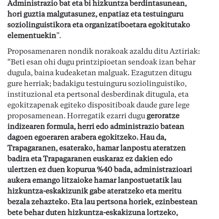
Administrazio bat eta bi hizkuntza berdintasunean,
hori guztia malgutasunez, enpatiaz eta testuinguru
soziolinguistikora eta organizatiboetara egokitutako
elementuekin
”.
Proposamenaren nondik norakoak azaldu ditu Aztiriak:
“Beti esan ohi dugu printzipioetan sendoak izan behar
dugula, baina kudeaketan malguak. Ezagutzen ditugu
gure herriak; badakigu testuinguru soziolinguistiko,
instituzional eta pertsonal desberdinak ditugula, eta
egokitzapenak egiteko dispositiboak daude gure lege
proposamenean. Horregatik ezarri dugu
geroratze
indizearen formula, herri edo administrazio batean
dagoen egoeraren arabera egokitzeko. Hau da,
Trapagaranen, esaterako, hamar lanpostu ateratzen
badira eta Trapagaranen euskaraz ez dakien edo
ulertzen ez duen kopurua %40 bada, administrazioari
aukera emango litzaioke hamar lanpostuetatik lau
hizkuntza-eskakizunik gabe ateratzeko eta meritu
bezala zehazteko. Eta lau pertsona horiek, ezinbestean
bete behar duten hizkuntza-eskakizuna lortzeko,