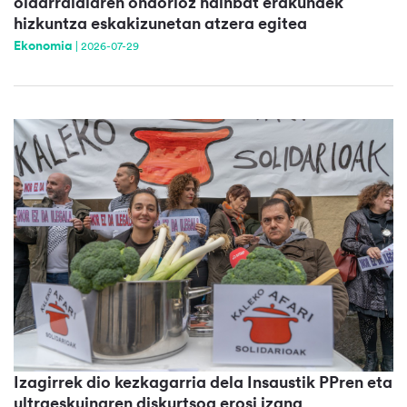
oldarraldiaren ondorioz hainbat erakundek
hizkuntza eskakizunetan atzera egitea
Ekonomia
|
2026-07-29
Izagirrek dio kezkagarria dela Insaustik PPren eta
ultraeskuinaren diskurtsoa erosi izana