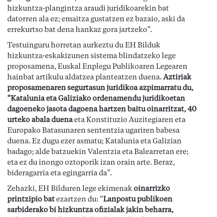
hizkuntza-plangintza araudi juridikoarekin bat
datorren ala ez; emaitza gustatzen ez bazaio, aski da
errekurtso bat dena hankaz gora jartzeko”.
Testuinguru horretan aurkeztu du EH Bilduk
hizkuntza-eskakizunen sistema blindatzeko lege
proposamena, Euskal Enplegu Publikoaren Legearen
hainbat artikulu aldatzea planteatzen duena.
Aztiriak
proposamenaren segurtasun juridikoa azpimarratu du,
“Katalunia eta Galiziako ordenamendu juridikoetan
dagoeneko jasota dagoena hartzen baitu oinarritzat, 40
urteko abala duena
eta Konstituzio Auzitegiaren eta
Europako Batasunaren sententzia ugariren babesa
duena. Ez dugu ezer asmatu; Katalunia eta Galizian
badago; alde batzuekin Valentzia eta Balearretan ere;
eta ez du inongo oztoporik izan orain arte. Beraz,
bideragarria eta egingarria da”.
Zehazki, EH Bilduren lege ekimenak
oinarrizko
printzipio bat
ezartzen du: “
Lanpostu publikoen
sarbiderako bi hizkuntza ofizialak jakin beharra,