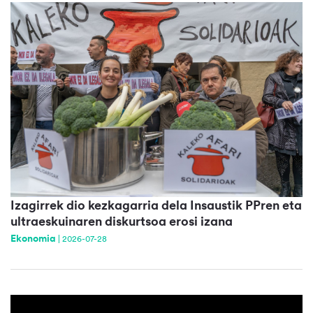
Izagirrek dio kezkagarria dela Insaustik PPren eta
ultraeskuinaren diskurtsoa erosi izana
Ekonomia
|
2026-07-28