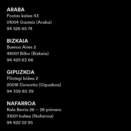
ARABA
Postas kalea 43
01004 Gasteiz (Araba)
94 526 65 74
BIZKAIA
Buenos Aires 2
48001 Bilbo (Bizkaia)
94 425 63 66
GIPUZKOA
Pilotegi bidea 2
20018 Donostia (Gipuzkoa)
94 359 80 39
NAFARROA
Kale Berria 26 – 28 primero
31001 Iruñea (Nafarroa)
94 822 02 95