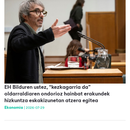
EH Bilduren ustez, “kezkagarria da”
oldarraldiaren ondorioz hainbat erakundek
hizkuntza eskakizunetan atzera egitea
Ekonomia
|
2026-07-29