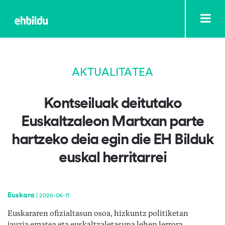
AKTUALITATEA
Kontseiluak deitutako
Euskaltzaleon Martxan parte
hartzeko deia egin die EH Bilduk
euskal herritarrei
Euskara
|
2026-06-11
Euskararen ofizialtasun osoa, hizkuntz politiketan