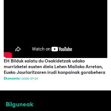
EH Bilduk salatu du Osakidetzak udako
murrizketei eusten diela Lehen Mailako Arretan,
Eusko Jaurlaritzaren irudi kanpainak gorabehera
Ekonomia
|
2026-07-24
Bilguneak