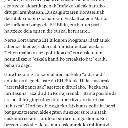
jauzia ematea eta euskaltzaletasuna lehen lerrora
ekartzeko aldarrikapenak Iruñeko kaleak hartuko
ditugu larunbatean, Euskalgintzaren Kontseiluak
deitutako mobilizazioarekin. Euskaltzaleon Martxa
deiturikoan izango da EH Bildu, eta bertan parte
hartzeko deia egiten die euskal herritarrei.
Nerea Kortajarena EH Bilduren Programa idazkariak
adierazi duenez, ezker subiranistarentzat euskara
“lehen mailako auzi politikoa da” eta euskararen
normalizazio “eskala handiko erreakzio bat” eraiki
beharra dago.
Gure hizkuntza nazionalaren aurkako “oldarraldi”
antolatua dagoela uste du EH Bilduk. Hala, euskarak
“atzeraldi zantzuak” agertzen dituelako, “kezka eta
larritasuna” azaldu ditu Kortajarenak. “Baina posible da
eta posible egingo dugu indarberritze aro berri bat
irekitzea”. Hori posible egiteko, hizkuntz politika berri
bat gauzatzearen alde egiten du ezker subiranistak,
euskarari estatus juridiko berria emango diona. Era
berean, euskaltzaletasuna, euskararekiko militantzia