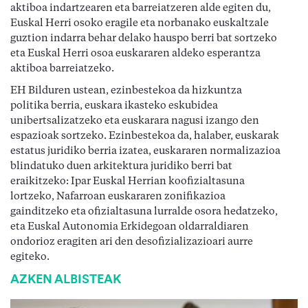
aktiboa indartzearen eta barreiatzeren alde egiten du,
Euskal Herri osoko eragile eta norbanako euskaltzale
guztion indarra behar delako hauspo berri bat sortzeko
eta Euskal Herri osoa euskararen aldeko esperantza
aktiboa barreiatzeko.
EH Bilduren ustean, ezinbestekoa da hizkuntza
politika berria, euskara ikasteko eskubidea
unibertsalizatzeko eta euskarara nagusi izango den
espazioak sortzeko. Ezinbestekoa da, halaber, euskarak
estatus juridiko berria izatea, euskararen normalizazioa
blindatuko duen arkitektura juridiko berri bat
eraikitzeko: Ipar Euskal Herrian koofizialtasuna
lortzeko, Nafarroan euskararen zonifikazioa
gainditzeko eta ofizialtasuna lurralde osora hedatzeko,
eta Euskal Autonomia Erkidegoan oldarraldiaren
ondorioz eragiten ari den desofizializazioari aurre
egiteko.
AZKEN ALBISTEAK