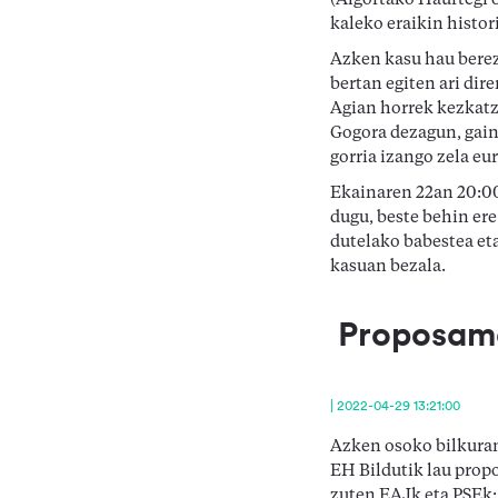
(Algortako Haurtegi 
kaleko eraikin histor
Azken kasu hau berez
bertan egiten ari dir
Agian horrek kezkatz
Gogora dezagun, gain
gorria izango zela eu
Ekainaren 22an 20:00
dugu, beste behin er
dutelako babestea eta
kasuan bezala.
Proposame
| 2022-04-29 13:21:00
Azken osoko bilkuran 
EH Bildutik lau prop
zuten EAJk eta PSEk: