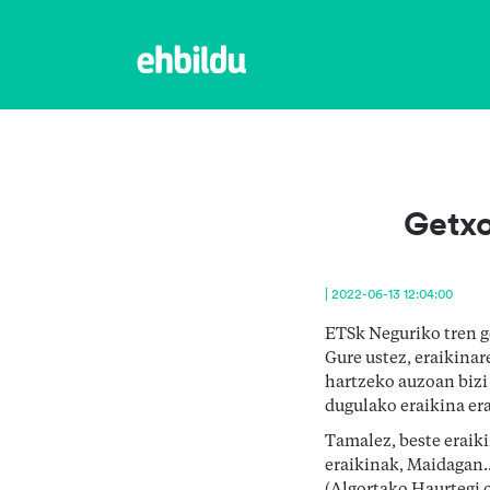
Getxo
| 2022-06-13 12:04:00
ETSk Neguriko tren ge
Gure ustez, eraikinar
hartzeko auzoan bizi 
dugulako eraikina era
Tamalez, beste eraiki
eraikinak, Maidagan.