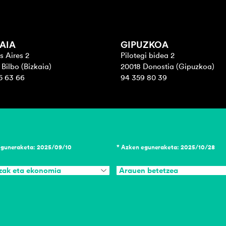
AIA
GIPUZKOA
s Aires 2
Pilotegi bidea 2
Bilbo (Bizkaia)
20018 Donostia (Gipuzkoa)
5 63 66
94 359 80 39
eguneraketa: 2025/09/10
* Azken eguneraketa: 2025/10/28
zak eta ekonomia
Arauen betetzea