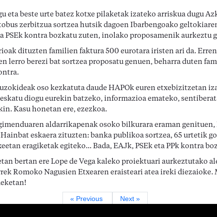
agu eta beste urte batez kotxe pilaketak izateko arriskua dugu Az
obus zerbitzua sortzea hutsik dagoen Ibarbengoako geltokiare
ta PSEk kontra bozkatu zuten, inolako proposamenik aurkeztu g
ioak dituzten familien faktura 500 eurotara iristen ari da. Err
en lerro berezi bat sortzea proposatu genuen, beharra duten fam
ontra.
 auzokideak oso kezkatuta daude HAPOk euren etxebizitzetan i
i eskatu diogu eurekin batzeko, informazioa emateko, sentiberat
kin. Kasu honetan ere, ezezkoa.
gimenduaren aldarrikapenak osoko bilkurara eraman genituen,
Hainbat eskaera zituzten: banka publikoa sortzea, 65 urtetik g
eetan eragiketak egiteko... Bada, EAJk, PSEk eta PPk kontra bo
etan bertan ere Lope de Vega kaleko proiektuari aurkeztutako al
rrek Romoko Nagusien Etxearen eraisteari atea ireki diezaioke.
deketan!
« Previous
Next »