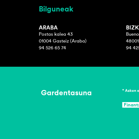
Bilguneak
ARABA
BIZK
Postas kalea 43
Bueno
01004 Gasteiz (Araba)
48001 
94 526 65 74
94 42
Gardentasuna
* Azken 
Finant