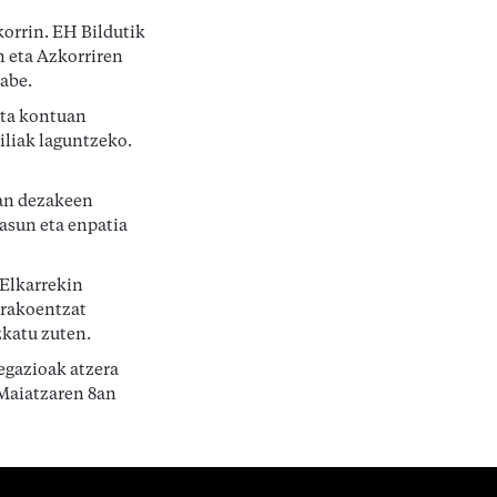
korrin. EH Bildutik
n eta Azkorriren
abe.
enta kontuan
iliak laguntzeko.
zan dezakeen
asun eta enpatia
 Elkarrekin
orakoentzat
zkatu zuten.
egazioak atzera
 Maiatzaren 8an