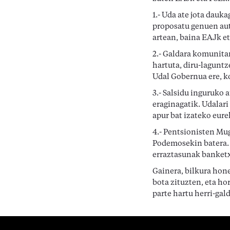
1.- Uda ate jota dauk
proposatu genuen aut
artean, baina EAJk e
2.- Galdara komunitar
hartuta, diru-laguntz
Udal Gobernua ere, k
3.- Salsidu inguruko
eraginagatik. Udalar
apur bat izateko eure
4.- Pentsionisten Mu
Podemosekin batera. 
erraztasunak banketx
Gainera, bilkura hon
bota zituzten, eta ho
parte hartu herri-gal