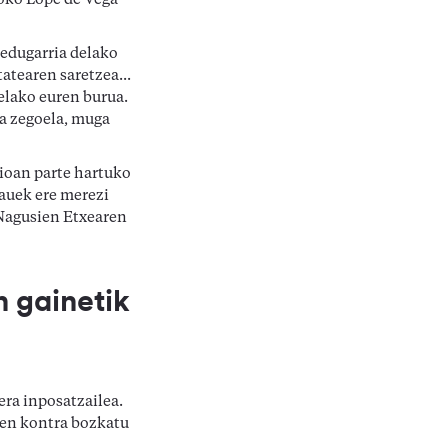
moko Lope de Vega
redugarria delako
atearen saretzea...
elako euren burua.
a zegoela, muga
ioan parte hartuko
hauek ere merezi
 Nagusien Etxearen
 gainetik
era inposatzailea.
ren kontra bozkatu