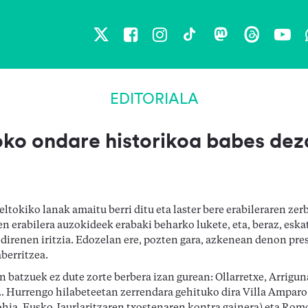
X
Facebook
Instagram
TikTok
Mastodon
Threads
You
EDITORIALA
ko ondare historikoa babes de
ltokiko lanak amaitu berri ditu eta laster bere erabileraren zerb
en erabilera auzokideek erabaki beharko lukete, eta, beraz, es
direnen iritzia. Edozelan ere, pozten gara, azkenean denon pres
berritzea.
n batzuek ez dute zorte berbera izan gurean: Ollarretxe, Arrigun
.. Hurrengo hilabeteetan zerrendara gehituko dira Villa Amparo