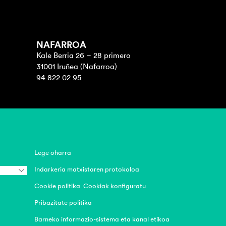
NAFARROA
Kale Berria 26 – 28 primero
31001 Iruñea (Nafarroa)
94 822 02 95
Lege oharra
Indarkeria matxistaren protokoloa
Cookie politika
Cookiak konfiguratu
Pribazitate politika
Barneko informazio-sistema eta kanal etikoa