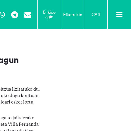
Bilkide
Elkarrekin
CAS
egin
Tube
WhatsApp
Telegram
Email
zagun
itzua lizitatuko du.
katuko dugu kontuan
ioari esker lortu
agako jaitsierako
 eta Villa Fernanda