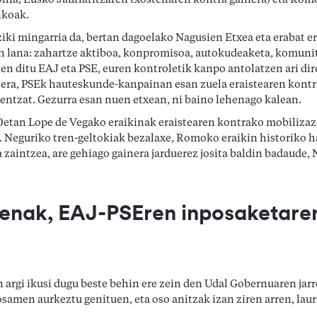
ohia, Eusko Jaurlaritzaren txostenaren kontra gainera) eta Ro
ikoak.
iki mingarria da, bertan dagoelako Nagusien Etxea eta erabat e
en lana: zahartze aktiboa, konpromisoa, autokudeaketa, komunit
en ditu EAJ eta PSE, euren kontroletik kanpo antolatzen ari dir
era, PSEk hauteskunde-kanpainan esan zuela eraistearen kontr
rentzat. Gezurra esan nuen etxean, ni baino lehenago kalean.
etan Lope de Vegako eraikinak eraistearen kontrako mobilizaz
e. Neguriko tren-geltokiak bezalaxe, Romoko eraikin historiko 
 zaintzea, are gehiago gainera jarduerez josita baldin badaude,
nak, EAJ-PSEren inposaketaren
argi ikusi dugu beste behin ere zein den Udal Gobernuaren jarr
osamen aurkeztu genituen, eta oso anitzak izan ziren arren, lau