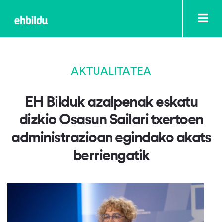
AKTUALITATEA
EH Bilduk azalpenak eskatu
dizkio Osasun Sailari txertoen
administrazioan egindako akats
berriengatik