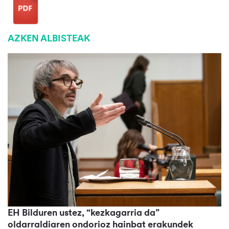
AZKEN ALBISTEAK
EH Bilduren ustez, “kezkagarria da”
oldarraldiaren ondorioz hainbat erakundek