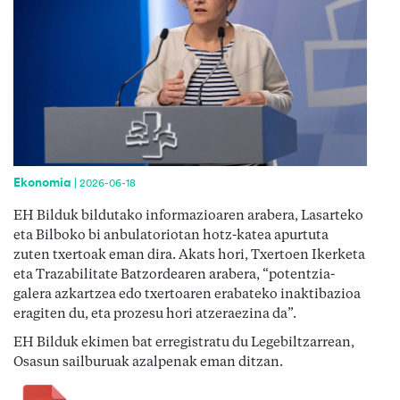
Ekonomia
|
2026-06-18
EH Bilduk bildutako informazioaren arabera, Lasarteko
eta Bilboko bi anbulatoriotan hotz-katea apurtuta
zuten txertoak eman dira. Akats hori, Txertoen Ikerketa
eta Trazabilitate Batzordearen arabera, “potentzia-
galera azkartzea edo txertoaren erabateko inaktibazioa
eragiten du, eta prozesu hori atzeraezina da”.
EH Bilduk ekimen bat erregistratu du Legebiltzarrean,
Osasun sailburuak azalpenak eman ditzan.