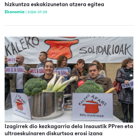
hizkuntza eskakizunetan atzera egitea
Ekonomia
|
2026-07-29
Izagirrek dio kezkagarria dela Insaustik PPren eta
ultraeskuinaren diskurtsoa erosi izana