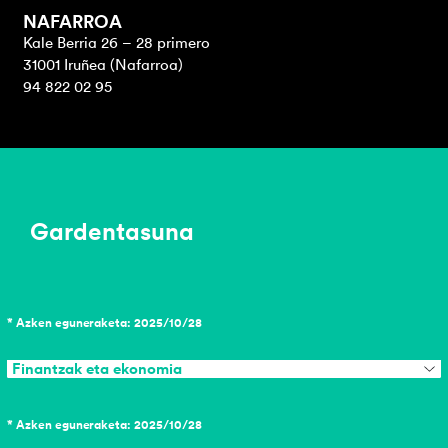
NAFARROA
Kale Berria 26 – 28 primero
31001 Iruñea (Nafarroa)
94 822 02 95
Gardentasuna
* Azken eguneraketa: 2025/10/28
Finantzak eta ekonomia
* Azken eguneraketa: 2025/10/28