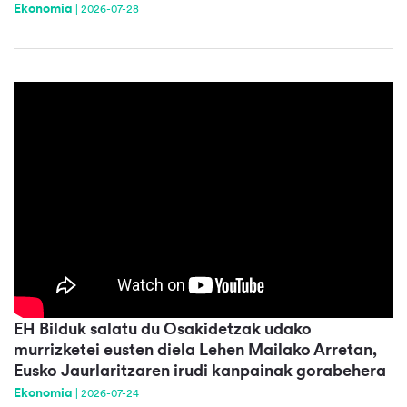
Ekonomia
|
2026-07-28
EH Bilduk salatu du Osakidetzak udako
murrizketei eusten diela Lehen Mailako Arretan,
Eusko Jaurlaritzaren irudi kanpainak gorabehera
Ekonomia
|
2026-07-24