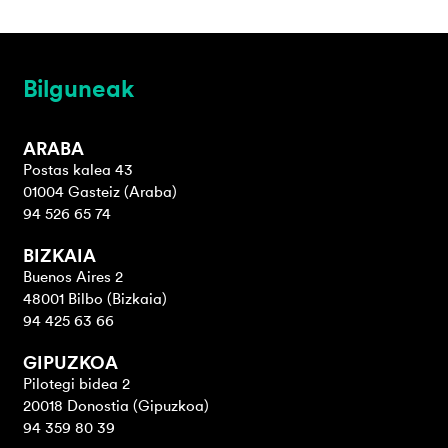
Bilguneak
ARABA
Postas kalea 43
01004 Gasteiz (Araba)
94 526 65 74
BIZKAIA
Buenos Aires 2
48001 Bilbo (Bizkaia)
94 425 63 66
GIPUZKOA
Pilotegi bidea 2
20018 Donostia (Gipuzkoa)
94 359 80 39