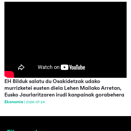
EH Bilduk salatu du Osakidetzak udako
murrizketei eusten diela Lehen Mailako Arretan,
Eusko Jaurlaritzaren irudi kanpainak gorabehera
Ekonomia
|
2026-07-24