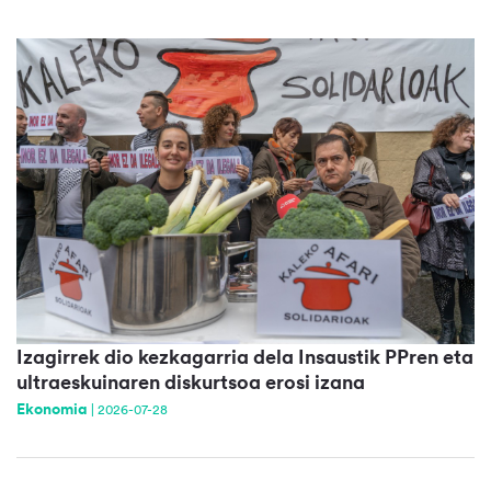
Izagirrek dio kezkagarria dela Insaustik PPren eta
ultraeskuinaren diskurtsoa erosi izana
Ekonomia
|
2026-07-28