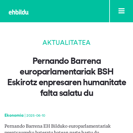
AKTUALITATEA
Pernando Barrena
europarlamentariak BSH
Eskirotz enpresaren humanitate
falta salatu du
Ekonomia
|
2025-06-10
Pernando Barrena EH Bilduko europarlamentariak