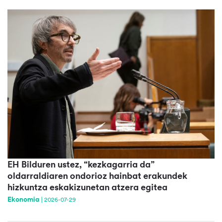
EH Bilduren ustez, “kezkagarria da”
oldarraldiaren ondorioz hainbat erakundek
hizkuntza eskakizunetan atzera egitea
Ekonomia
|
2026-07-29