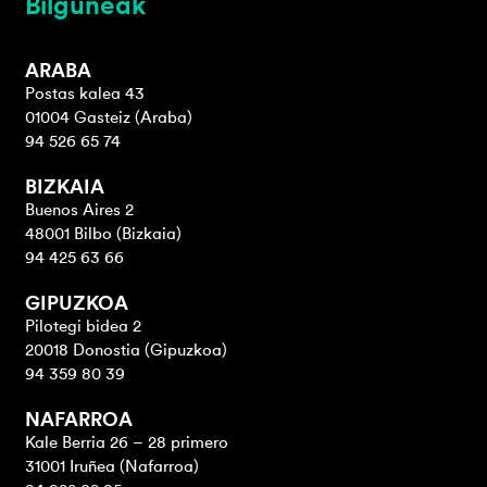
Bilguneak
ARABA
Postas kalea 43
01004 Gasteiz (Araba)
94 526 65 74
BIZKAIA
Buenos Aires 2
48001 Bilbo (Bizkaia)
94 425 63 66
GIPUZKOA
Pilotegi bidea 2
20018 Donostia (Gipuzkoa)
94 359 80 39
NAFARROA
Kale Berria 26 – 28 primero
31001 Iruñea (Nafarroa)