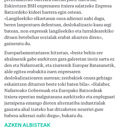
prentsaurreko bateratu batean parte hartu du,
Eskirotzen BSH enpresaren itxiera salatzeko Enpresa
Batzordeko kideei harrera egin ostean.
«Langileekiko elkartasun osoa adierazi nahi dugu,
beren lanpostuen defentsan, deslokalizazio kasu argi
batean, non enpresak langileekiko eta lurraldearekiko
dituen betebehar sozialak erabat ahazten diren»,
gaineratu du.
Europarlamentariaren hitzetan, «beste behin ere
ahalmenik gabe aurkitzen gara galeretan inoiz sartu ez
den eta Nafarroatik, eta ziurrenik Europar Batasunetik,
alde egitea erabakita zuen enpresaren
deslokalizazioaren aurrean; zenbakiek onura gehiago
eskaintzen dituzten beste toki baten bila». «Halaber,
Nafarroako Gobernuak eta Europako Batzordeak
itxiera-epeetan malgutasuna aurkitzeko eta enpleguari
jarraipena emango dioten alternatiba industrialak
gauzatu ahal izateko har ditzaketen neurriei gure
babesa adierazi nahi diegu», bukatu du.
AZKEN ALBISTEAK