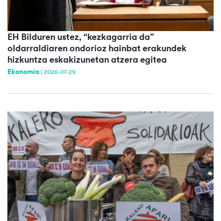
EH Bilduren ustez, “kezkagarria da”
oldarraldiaren ondorioz hainbat erakundek
hizkuntza eskakizunetan atzera egitea
Ekonomia
|
2026-07-29