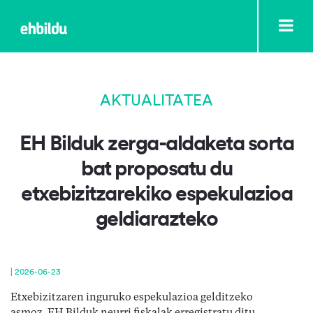
AKTUALITATEA
EH Bilduk zerga-aldaketa sorta
bat proposatu du
etxebizitzarekiko espekulazioa
geldiarazteko
|
2026-06-23
Etxebizitzaren inguruko espekulazioa gelditzeko