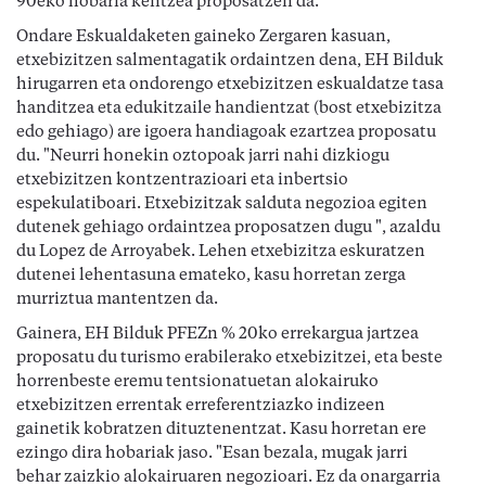
90eko hobaria kentzea proposatzen da.
Ondare Eskualdaketen gaineko Zergaren kasuan,
etxebizitzen salmentagatik ordaintzen dena, EH Bilduk
hirugarren eta ondorengo etxebizitzen eskualdatze tasa
handitzea eta edukitzaile handientzat (bost etxebizitza
edo gehiago) are igoera handiagoak ezartzea proposatu
du. "Neurri honekin oztopoak jarri nahi dizkiogu
etxebizitzen kontzentrazioari eta inbertsio
espekulatiboari. Etxebizitzak salduta negozioa egiten
dutenek gehiago ordaintzea proposatzen dugu ", azaldu
du Lopez de Arroyabek. Lehen etxebizitza eskuratzen
dutenei lehentasuna emateko, kasu horretan zerga
murriztua mantentzen da.
Gainera, EH Bilduk PFEZn % 20ko errekargua jartzea
proposatu du turismo erabilerako etxebizitzei, eta beste
horrenbeste eremu tentsionatuetan alokairuko
etxebizitzen errentak erreferentziazko indizeen
gainetik kobratzen dituztenentzat. Kasu horretan ere
ezingo dira hobariak jaso. "Esan bezala, mugak jarri
behar zaizkio alokairuaren negozioari. Ez da onargarria