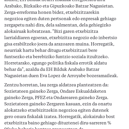
asmoz, EH Bilduk neurri fiskalak erregistratu ditu
Arabako, Bizkaiko eta Gipuzkoako Batzar Nagusietan.
Zerga-erreforma honen bidez, etxebizitzarekin
negozioa egiten duten pertsonak edo enpresak gehiago
zergapetu nahi dira, dela salmentan, dela gehiegizko
alokairuak kobratzean. "Bizi garen etxebizitza
larrialdiaren egoeran, etxebizitza negozio edo inbertsio
gisa erabiltzeko joera da arazoaren muina. Horregatik,
neurriak hartu behar ditugu etxebizitzari bere
funtsezko eta berebiziko funtzio soziala itzultzeko.
Horretarako, egungo politika fiskala errotik aldatu
behar da", azaldu du EH Bilduk Arabako Batzar
Nagusietan duen Eva Lopez de Arroyabe bozeramaileak.
Zentzu horretan, lau zerga aldatzea planteatzen da:
Sozietateen gaineko Zerga, Ondare Eskualdaketen
gaineko Zerga, PFEZ eta Ondarearen gaineko Zerga.
Sozietateen gaineko Zergaren kasuan, ezin da onartu
alokatzeko etxebizitzekin negozioa egiten dutenek
gero onura fiskalak izatea. Horregatik, alokairuko bost
etxebizitza baino gehiago dituztenei diru-sarreren %