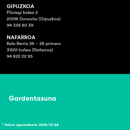
GIPUZKOA
Pilotegi bidea 2
20018 Donostia (Gipuzkoa)
94 359 80 39
NAFARROA
Kale Berria 26 – 28 primero
31001 Iruñea (Nafarroa)
94 822 02 95
Gardentasuna
* Azken eguneraketa: 2025/10/28