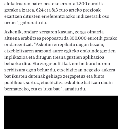
alokairuaren batez besteko errenta 1.300 eurotik
gorakoa izatea, 624 eta 813 euro arteko prezioak
ezartzen dituzten erreferentziazko indizeetatik oso
urrun ", gaineratu du.
Azkenik, ondare-zergaren kasuan, zerga-oinarria
altuena erabiltzea proposatu da 800.000 eurotik gorako
ondareentzat. "Askotan errepikatu dugun bezala,
etxebizitzaren arazoari aurre egiteko erakunde guztien
inplikazioa eta ditugun tresna guztien aplikazioa
beharko dira. Eta zerga-politikak ere helburu horren
zerbitzura egon behar du, etxebizitzan negozio-aukera
bat ikusten dutenak gehiago zergapetuz eta funts
publikoak sortuz, etxebizitza eskubide bat izan dadin
bermatzeko, eta ez luxu bat ", amaitu du.