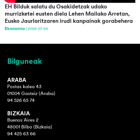
EH Bilduk salatu du Osakidetzak udako
murrizketei eusten diela Lehen Mailako Arretan,
Eusko Jaurlaritzaren irudi kanpainak gorabehera
Ekonomia
|
2026-07-24
Bilguneak
ARABA
Postas kalea 43
01004 Gasteiz (Araba)
94 526 65 74
BIZKAIA
Buenos Aires 2
48001 Bilbo (Bizkaia)
94 425 63 66