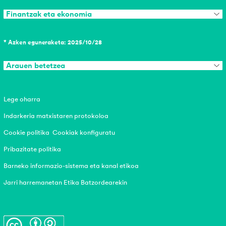
Finantzak eta ekonomia
* Azken eguneraketa: 2025/10/28
Arauen betetzea
Lege oharra
Indarkeria matxistaren protokoloa
Cookie politika
Cookiak konfiguratu
Pribazitate politika
Barneko informazio-sistema eta kanal etikoa
Jarri harremanetan Etika Batzordearekin