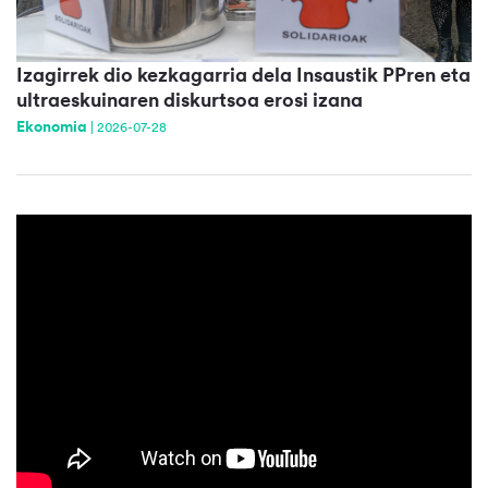
Izagirrek dio kezkagarria dela Insaustik PPren eta
ultraeskuinaren diskurtsoa erosi izana
Ekonomia
|
2026-07-28