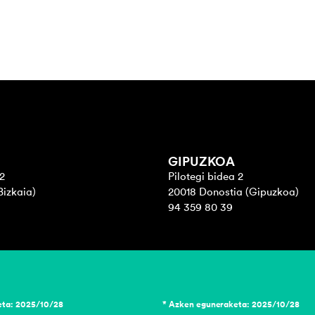
GIPUZKOA
2
Pilotegi bidea 2
Bizkaia)
20018 Donostia (Gipuzkoa)
94 359 80 39
eta: 2025/10/28
* Azken eguneraketa: 2025/10/28