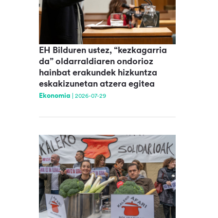
EH Bilduren ustez, “kezkagarria
da” oldarraldiaren ondorioz
hainbat erakundek hizkuntza
eskakizunetan atzera egitea
Ekonomia
|
2026-07-29