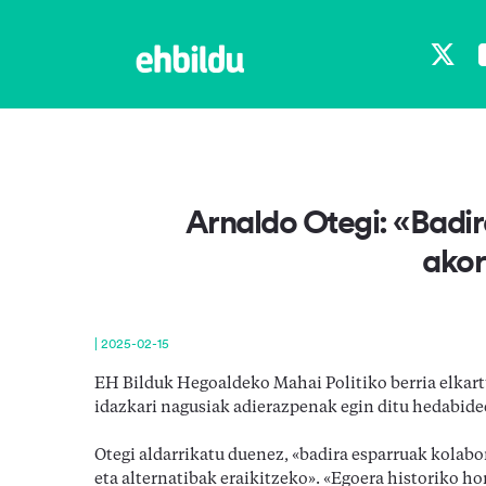
X
Arnaldo Otegi: «Badir
akor
|
2025-02-15
EH Bilduk Hegoaldeko Mahai Politiko berria elkartu
idazkari nagusiak adierazpenak egin ditu hedabide
Otegi aldarrikatu duenez, «badira esparruak kolabo
eta alternatibak eraikitzeko». «Egoera historiko h