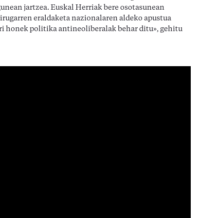
igunean jartzea. Euskal Herriak bere osotasunean
irugarren eraldaketa nazionalaren aldeko apustua
i honek politika antineoliberalak behar ditu», gehitu