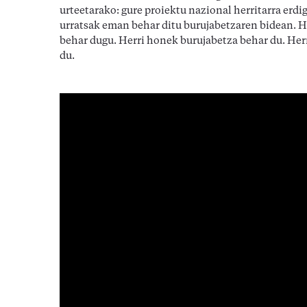
urteetarako: gure proiektu nazional herritarra erd
urratsak eman behar ditu burujabetzaren bidean. H
behar dugu. Herri honek burujabetza behar du. Herr
du.