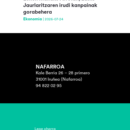
Jaurlaritzaren irudi kanpainak
gorabehera
Ekonomia
|
2026-07-24
NAFARROA
Kale Berria 26 – 28 primero
31001 Iruñea (Nafarroa)
94 822 02 95
Lege oharra