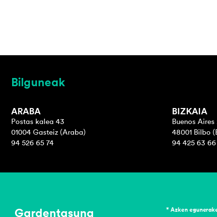
Bilguneak
ARABA
BIZKAIA
Postas kalea 43
Buenos Aires 
01004 Gasteiz (Araba)
48001 Bilbo (
94 526 65 74
94 425 63 66
Gardentasuna
* Azken egunerak