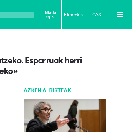
Bilkide
Elkarrekin
CAS
egin
tzeko. Esparruak herri
zeko»
AZKEN ALBISTEAK