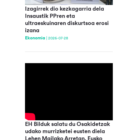
Izagirrek dio kezkagarria dela
Insaustik PPren eta
ultraeskuinaren diskurtsoa erosi
izana
Ekonomia
|
2026-07-28
EH Bilduk salatu du Osakidetzak
udako murrizketei eusten diela
Lehen Mailako Arretan, Eusko