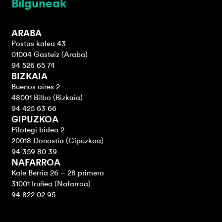
Bilguneak
ARABA
Postas kalea 43
01004 Gasteiz (Araba)
94 526 65 74
BIZKAIA
Buenos aires 2
48001 Bilbo (Bizkaia)
94 425 63 66
GIPUZKOA
Pilotegi bidea 2
20018 Donostia (Gipuzkoa)
94 359 80 39
NAFARROA
Kale Berria 26 – 28 primero
31001 Iruñea (Nafarroa)
94 822 02 95