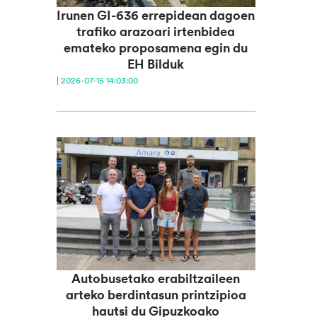
Irunen GI-636 errepidean dagoen
trafiko arazoari irtenbidea
emateko proposamena egin du
EH Bilduk
| 2026-07-15 14:03:00
Autobusetako erabiltzaileen
arteko berdintasun printzipioa
hautsi du Gipuzkoako