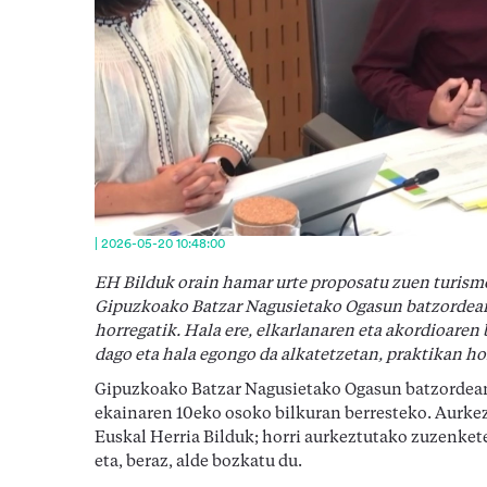
| 2026-05-20 10:48:00
EH Bilduk orain hamar urte proposatu zuen turismo 
Gipuzkoako Batzar Nagusietako Ogasun batzordean 
horregatik. Hala ere, elkarlanaren eta akordioaren
dago eta hala egongo da alkatetzetan, praktikan ho
Gipuzkoako Batzar Nagusietako Ogasun batzordean 
ekainaren 10eko osoko bilkuran berresteko. Aurke
Euskal Herria Bilduk; horri aurkeztutako zuzenke
eta, beraz, alde bozkatu du.