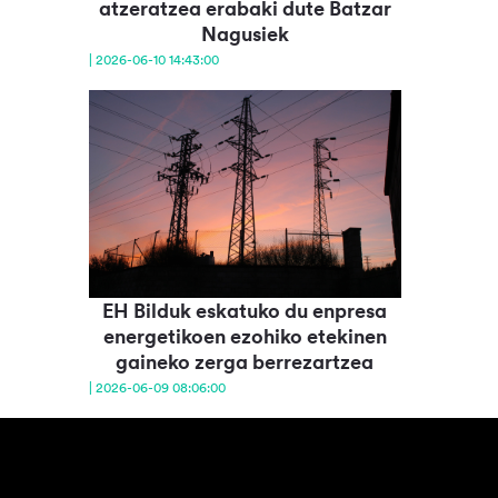
atzeratzea erabaki dute Batzar
Nagusiek
| 2026-06-10 14:43:00
EH Bilduk eskatuko du enpresa
energetikoen ezohiko etekinen
gaineko zerga berrezartzea
| 2026-06-09 08:06:00