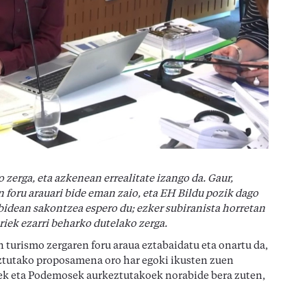
zerga, eta azkenean errealitate izango da. Gaur,
foru arauari bide eman zaio, eta EH Bildu pozik dago
 bidean sakontzea espero du; ezker subiranista horretan
riek ezarri beharko dutelako zerga.
turismo zergaren foru araua eztabaidatu eta onartu da,
ztutako proposamena oro har egoki ikusten zuen
tek eta Podemosek aurkeztutakoek norabide bera zuten,