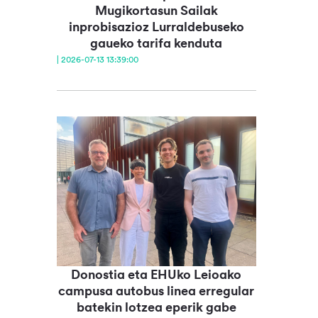
Mugikortasun Sailak
inprobisazioz Lurraldebuseko
gaueko tarifa kenduta
| 2026-07-13 13:39:00
Donostia eta EHUko Leioako
campusa autobus linea erregular
batekin lotzea eperik gabe