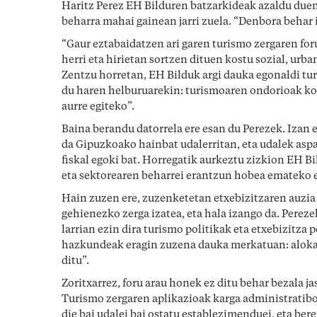
Haritz Perez EH Bilduren batzarkideak azaldu duen
beharra mahai gainean jarri zuela. “Denbora behar i
“Gaur eztabaidatzen ari garen turismo zergaren foru
herri eta hirietan sortzen dituen kostu sozial, ur
Zentzu horretan, EH Bilduk argi dauka egonaldi tur
du haren helburuarekin: turismoaren ondorioak kon
aurre egiteko”.
Baina berandu datorrela ere esan du Perezek. Izan
da Gipuzkoako hainbat udalerritan, eta udalek aspal
fiskal egoki bat. Horregatik aurkeztu zizkion EH B
eta sektorearen beharrei erantzun hobea emateko e
Hain zuzen ere, zuzenketetan etxebizitzaren auzia 
gehienezko zerga izatea, eta hala izango da. Pereze
larrian ezin dira turismo politikak eta etxebizitza p
hazkundeak eragin zuzena dauka merkatuan: alokair
ditu”.
Zoritxarrez, foru arau honek ez ditu behar bezala 
Turismo zergaren aplikazioak karga administratiboa
die bai udalei bai ostatu establezimenduei, eta bere