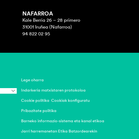
NAFARROA
Kale Berria 26 – 28 primero
31001 Iruñea (Nafarroa)
94 822 02 95
Lege oharra
Indarkeria matxistaren protokoloa
Cookie politika
Cookiak konfiguratu
Pribazitate politika
Barneko informazio-sistema eta kanal etikoa
Jarri harremanetan Etika Batzordearekin