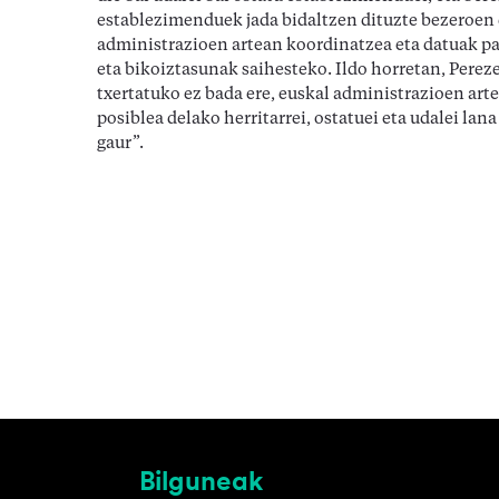
establezimenduek jada bidaltzen dituzte bezeroen 
administrazioen artean koordinatzea eta datuak pa
eta bikoiztasunak saihesteko. Ildo horretan, Pere
txertatuko ez bada ere, euskal administrazioen art
posiblea delako herritarrei, ostatuei eta udalei la
gaur”.
Bilguneak