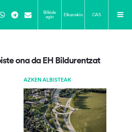
Bilkide
Elkarrekin
CAS
egin
Tube
WhatsApp
Telegram
Email
iste ona da EH Bildurentzat
AZKEN ALBISTEAK