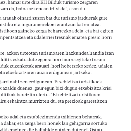
ez, hamar urte dira EH Bilduk turismo zergaren
zan da, baina azkenean iritsi da”, esan du.
 arauak oinarri zuzen bat du: turismo jarduerak gure
banistiko eta ingurumenekoei erantzun bat ematea.
istikoen gaineko zerga beharrezkoa dela, eta bat egiten
pentsatzea eta udalerriei tresnak ematea presio horri
 ere, azken urteotan turismoaren hazkundea handia izan
ditik eskatu dute egoera horri aurre egiteko tresna
ilduk zuzenketak arauari, hori hobetzeko xedez, udalen
ta etxebizitzaren auzia erdigunean jartzeko.
jarri nahi zen erdigunean. Etxebizitza turistikoek
k azaldu duenez, gaur egun bizi dugun etxebizitza krisi
olitikak bereizita ulertu. “Etxebizitza turistikoen
u eskaintza murrizten du, eta prezioak garestitzen
jasoko udal eta establezimendu txikienen beharrak.
 dakar, eta zerga berri honek lan gehigarria sortuko
ziki eragingo die baliabide gutxien dutenei. Ostatu