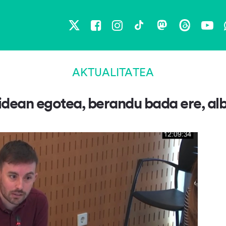
X
Facebook
Instagram
TikTok
Mastodon
Threads
You
AKTUALITATEA
dean egotea, berandu bada ere, alb