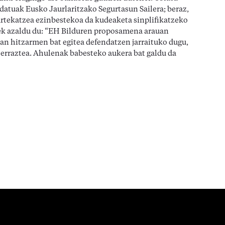
datuak Eusko Jaurlaritzako Segurtasun Sailera; beraz,
rtekatzea ezinbestekoa da kudeaketa sinplifikatzeko
zek azaldu du: “EH Bilduren proposamena arauan
ean hitzarmen bat egitea defendatzen jarraituko dugu,
na erraztea. Ahulenak babesteko aukera bat galdu da