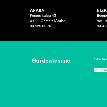
ARABA
BIZK
Postas kalea 43
Bueno
01004 Gasteiz (Araba)
48001 
94 526 65 74
94 42
Gardentasuna
* Azken 
Finant