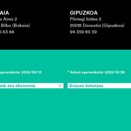
AIA
GIPUZKOA
s Aires 2
Pilotegi bidea 2
Bilbo (Bizkaia)
20018 Donostia (Gipuzkoa)
5 63 66
94 359 80 39
eguneraketa: 2025/09/10
* Azken eguneraketa: 2025/10/28
zak eta ekonomia
Arauen betetzea