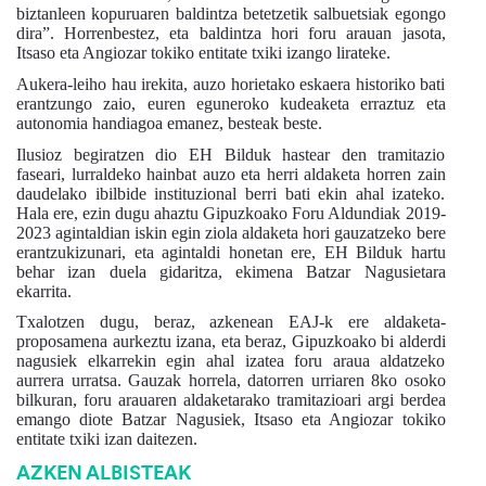
biztanleen kopuruaren baldintza betetzetik salbuetsiak egongo
dira”. Horrenbestez, eta baldintza hori foru arauan jasota,
Itsaso eta Angiozar tokiko entitate txiki izango lirateke.
Aukera-leiho hau irekita, auzo horietako eskaera historiko bati
erantzungo zaio, euren eguneroko kudeaketa erraztuz eta
autonomia handiagoa emanez, besteak beste.
Ilusioz begiratzen dio EH Bilduk hastear den tramitazio
faseari, lurraldeko hainbat auzo eta herri aldaketa horren zain
daudelako ibilbide instituzional berri bati ekin ahal izateko.
Hala ere, ezin dugu ahaztu Gipuzkoako Foru Aldundiak 2019-
2023 agintaldian iskin egin ziola aldaketa hori gauzatzeko bere
erantzukizunari, eta agintaldi honetan ere, EH Bilduk hartu
behar izan duela gidaritza, ekimena Batzar Nagusietara
ekarrita.
Txalotzen dugu, beraz, azkenean EAJ-k ere aldaketa-
proposamena aurkeztu izana, eta beraz, Gipuzkoako bi alderdi
nagusiek elkarrekin egin ahal izatea foru araua aldatzeko
aurrera urratsa. Gauzak horrela, datorren urriaren 8ko osoko
bilkuran, foru arauaren aldaketarako tramitazioari argi berdea
emango diote Batzar Nagusiek, Itsaso eta Angiozar tokiko
entitate txiki izan daitezen.
AZKEN ALBISTEAK