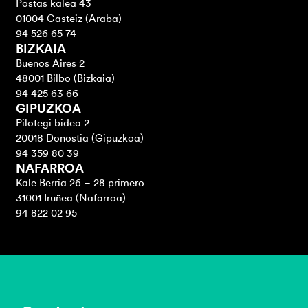
Postas kalea 43
01004 Gasteiz (Araba)
94 526 65 74
BIZKAIA
Buenos Aires 2
48001 Bilbo (Bizkaia)
94 425 63 66
GIPUZKOA
Pilotegi bidea 2
20018 Donostia (Gipuzkoa)
94 359 80 39
NAFARROA
Kale Berria 26 – 28 primero
31001 Iruñea (Nafarroa)
94 822 02 95