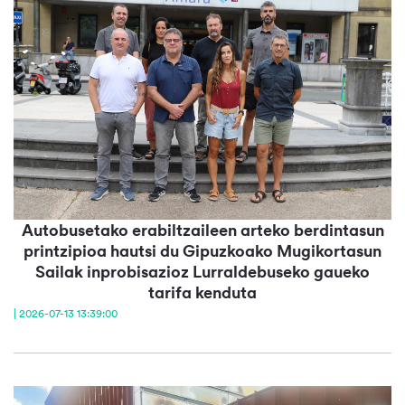
Autobusetako erabiltzaileen arteko berdintasun
printzipioa hautsi du Gipuzkoako Mugikortasun
Sailak inprobisazioz Lurraldebuseko gaueko
tarifa kenduta
| 2026-07-13 13:39:00