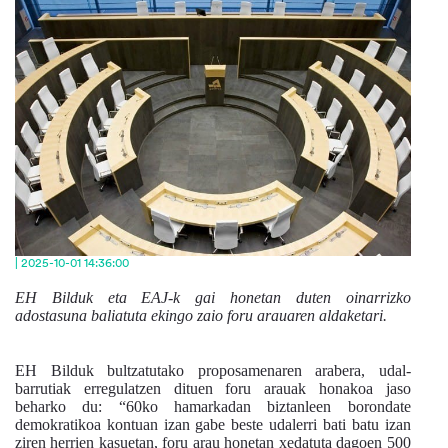
| 2025-10-01 14:36:00
EH Bilduk eta EAJ-k
gai honetan duten oinarrizko
adostasuna baliatuta ekingo zaio
foru arauaren aldaketari.
EH Bilduk bultzatutako proposamenaren arabera, udal-
barrutiak erregulatzen dituen foru arauak honakoa jaso
beharko du: “60ko hamarkadan biztanleen borondate
demokratikoa kontuan izan gabe beste udalerri bati batu izan
ziren herrien kasuetan, foru arau honetan xedatuta dagoen 500