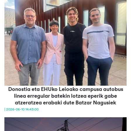
Donostia eta EHUko Leioako campusa autobus
linea erregular batekin lotzea eperik gabe
atzeratzea erabaki dute Batzar Nagusiek
| 2026-06-10 14:43:00