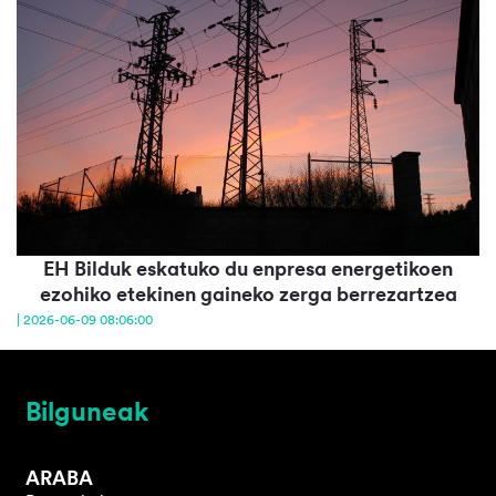
EH Bilduk eskatuko du enpresa energetikoen
ezohiko etekinen gaineko zerga berrezartzea
| 2026-06-09 08:06:00
Bilguneak
ARABA