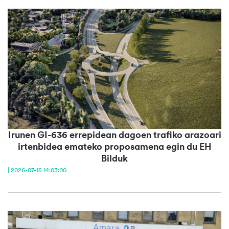
Irunen GI-636 errepidean dagoen trafiko arazoari
irtenbidea emateko proposamena egin du EH
Bilduk
| 2026-07-15 14:03:00