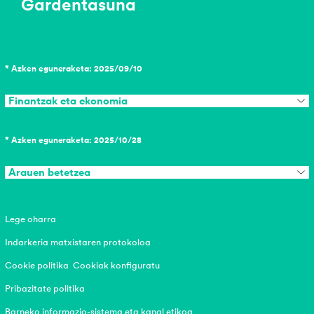
Gardentasuna
* Azken eguneraketa: 2025/09/10
Finantzak eta ekonomia
* Azken eguneraketa: 2025/10/28
Arauen betetzea
Lege oharra
Indarkeria matxistaren protokoloa
Cookie politika
Cookiak konfiguratu
Pribazitate politika
Barneko informazio-sistema eta kanal etikoa