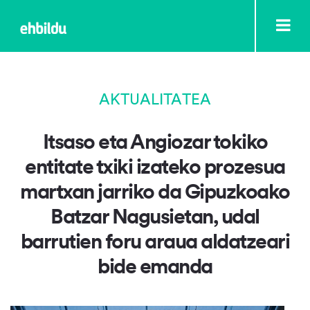
AKTUALITATEA
Itsaso eta Angiozar tokiko
entitate txiki izateko prozesua
martxan jarriko da Gipuzkoako
Batzar Nagusietan, udal
barrutien foru araua aldatzeari
bide emanda