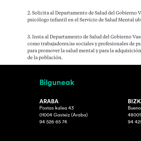
2. Solicita al Departamento de Salud del Gobierno V
psicólogo infantil en el Servicio de Salud Mental ub
3. Insta al Departamento de Salud del Gobierno Vasc
como trabajadores/as sociales y profesionales de ps
para promover la salud mental y para la adquisició
de la población.
Bilguneak
ARABA
BIZK
Postas kalea 43
Buenos
01004 Gasteiz (Araba)
48001 
94 526 65 74
94 42