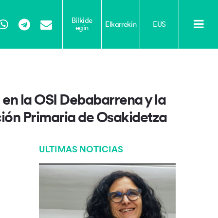
Bilkide
Elkarrekin
EUS
egin
Tube
WhatsApp
Telegram
Email
o en la OSI Debabarrena y la
nción Primaria de Osakidetza
ULTIMAS NOTICIAS