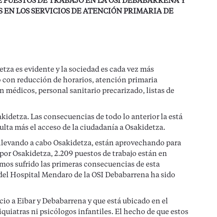
 PUESTOS DE TRABAJO EN LA OSI DEBABARRENA Y
 EN LOS SERVICIOS DE ATENCIÓN PRIMARIA DE
etza es evidente y la sociedad es cada vez más
o con reducción de horarios, atención primaria
 médicos, personal sanitario precarizado, listas de
kidetza. Las consecuencias de todo lo anterior la está
culta más el acceso de la ciudadanía a Osakidetza.
 llevando a cabo Osakidetza, están aprovechando para
 por Osakidetza, 2.209 puestos de trabajo están en
mos sufrido las primeras consecuencias de esta
l del Hospital Mendaro de la OSI Debabarrena ha sido
cio a Eibar y Debabarrena y que está ubicado en el
quiatras ni psicólogos infantiles. El hecho de que estos