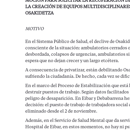
MOCIÓN PARA SOLICITAR LA RECUPERACIÓN DE
LA CREACIÓN DE EQUIPOS MULTIDISCIPLINARES
OSAKIDETZA
MOTIVO
En el Sistema Público de Salud, el declive de Osakid
consciente de la situación: ambulatorios cerrados 
desbordada, colapsos de urgencias, ambulatorios sin
espera que no dejan crecer y un largo etcétera.
A consecuencia de privatizar, están debilitando Osa
sufriendo la ciudadanía. De hecho, cada vez se difi
En el marco del Proceso de Estabilización que está
destruir puestos de trabajo. Según datos facilitados
peligro de desaparición. En Eibar y Debabarrena he
decisión: el puesto de trabajo de trabajadora socia
eliminado desde el 2 de noviembre.
Además, en el Servicio de Salud Mental que da servi
Hospital de Eibar, en estos momentos, no hay ni psi