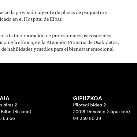
asco la provisión urgente de plazas de psiquiatra y
icado en el Hospital de Eibar.
o a la incorporación de profesionales psicosociales,
icología clínica, en la Atención Primaria de Osakidetza,
n de habilidades y medios para el bienestar emocional
AIA
GIPUZKOA
 aires 2
Pilotegi bidea 2
Bilbo (Bizkaia)
20018 Donostia (Gipuzkoa)
5 63 66
94 359 80 39