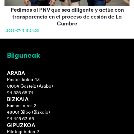
Pedimos al PNV que sea diligente y actúe con
transparencia en el proceso de cesión de La
Cumbre
| 2026-07-13 15:24:00
Bilguneak
ARABA
Postas kalea 43
01004 Gasteiz (Araba)
94 526 65 74
BIZKAIA
Buenos aires 2
48001 Bilbo (Bizkaia)
94 425 63 66
GIPUZKOA
Pilotegi bidea 2