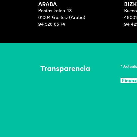
ARABA
BIZK
Postas kalea 43
Buenos
01004 Gasteiz (Araba)
48001 
94 526 65 74
94 42
Transparencia
* Actuali
Finanz