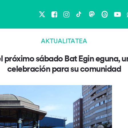
X
Facebook
Instagram
TikTok
Mastodon
Threads
You
AKTUALITATEA
el próximo sábado Bat Egin eguna, 
celebración para su comunidad