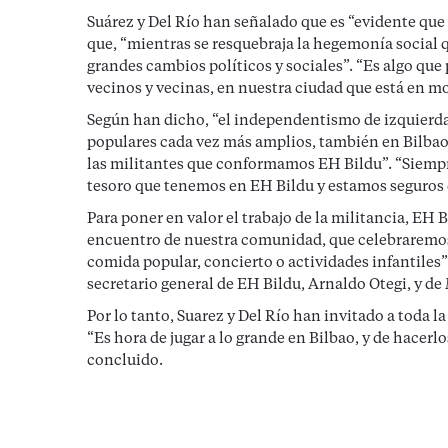
Suárez y Del Río han señalado que es “evidente que
que, “mientras se resquebraja la hegemonía social 
grandes cambios políticos y sociales”. “Es algo que 
vecinos y vecinas, en nuestra ciudad que está en m
Según han dicho, “el independentismo de izquierdas
populares cada vez más amplios, también en Bilbao” y
las militantes que conformamos EH Bildu”. “Siempr
tesoro que tenemos en EH Bildu y estamos seguros d
Para poner en valor el trabajo de la militancia, EH
encuentro de nuestra comunidad, que celebraremos
comida popular, concierto o actividades infantiles
secretario general de EH Bildu, Arnaldo Otegi, y de 
Por lo tanto, Suarez y Del Río han invitado a toda l
“Es hora de jugar a lo grande en Bilbao, y de hacerl
concluido.