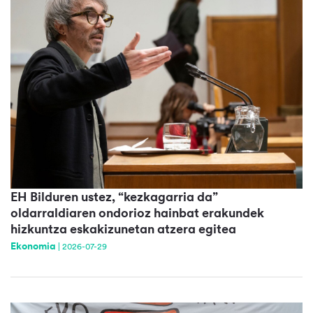
EH Bilduren ustez, “kezkagarria da”
oldarraldiaren ondorioz hainbat erakundek
hizkuntza eskakizunetan atzera egitea
Ekonomia
|
2026-07-29