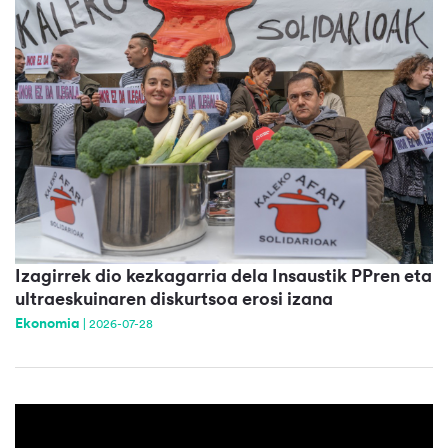
Izagirrek dio kezkagarria dela Insaustik PPren eta
ultraeskuinaren diskurtsoa erosi izana
Ekonomia
|
2026-07-28