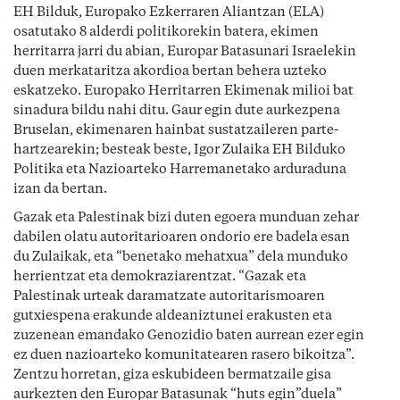
EH Bilduk, Europako Ezkerraren Aliantzan (ELA)
osatutako 8 alderdi politikorekin batera, ekimen
herritarra jarri du abian, Europar Batasunari Israelekin
duen merkataritza akordioa bertan behera uzteko
eskatzeko. Europako Herritarren Ekimenak milioi bat
sinadura bildu nahi ditu. Gaur egin dute aurkezpena
Bruselan, ekimenaren hainbat sustatzaileren parte-
hartzearekin; besteak beste, Igor Zulaika EH Bilduko
Politika eta Nazioarteko Harremanetako arduraduna
izan da bertan.
Gazak eta Palestinak bizi duten egoera munduan zehar
dabilen olatu autoritarioaren ondorio ere badela esan
du Zulaikak, eta “benetako mehatxua” dela munduko
herrientzat eta demokraziarentzat. “Gazak eta
Palestinak urteak daramatzate autoritarismoaren
gutxiespena erakunde aldeaniztunei erakusten eta
zuzenean emandako Genozidio baten aurrean ezer egin
ez duen nazioarteko komunitatearen rasero bikoitza”.
Zentzu horretan, giza eskubideen bermatzaile gisa
aurkezten den Europar Batasunak “huts egin”duela”