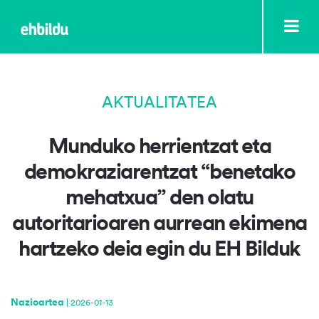
AKTUALITATEA
Munduko herrientzat eta
demokraziarentzat “benetako
mehatxua” den olatu
autoritarioaren aurrean ekimena
hartzeko deia egin du EH Bilduk
Nazioartea
|
2026-01-13