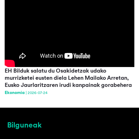
EH Bilduk salatu du Osakidetzak udako
murrizketei eusten diela Lehen Mailako Arretan,
Eusko Jaurlaritzaren irudi kanpainak gorabehera
Ekonomia
|
2026-07-24
Bilguneak