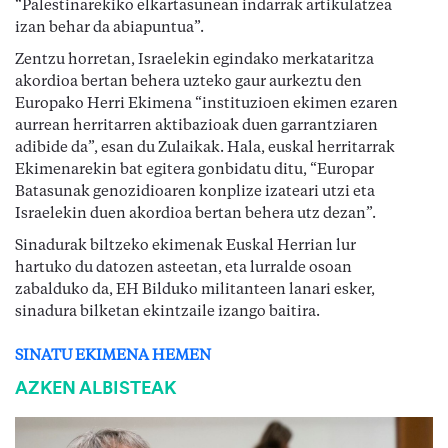
“Palestinarekiko elkartasunean indarrak artikulatzea
izan behar da abiapuntua”.
Zentzu horretan, Israelekin egindako merkataritza
akordioa bertan behera uzteko gaur aurkeztu den
Europako Herri Ekimena “instituzioen ekimen ezaren
aurrean herritarren aktibazioak duen garrantziaren
adibide da”, esan du Zulaikak. Hala, euskal herritarrak
Ekimenarekin bat egitera gonbidatu ditu, “Europar
Batasunak genozidioaren konplize izateari utzi eta
Israelekin duen akordioa bertan behera utz dezan”.
Sinadurak biltzeko ekimenak Euskal Herrian lur
hartuko du datozen asteetan, eta lurralde osoan
zabalduko da, EH Bilduko militanteen lanari esker,
sinadura bilketan ekintzaile izango baitira.
SINATU EKIMENA HEMEN
AZKEN ALBISTEAK