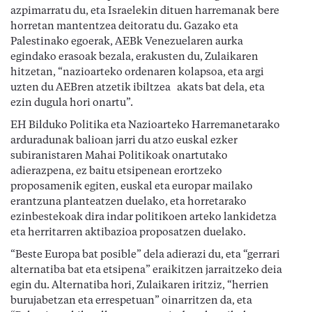
azpimarratu du, eta Israelekin dituen harremanak bere
horretan mantentzea deitoratu du. Gazako eta
Palestinako egoerak, AEBk Venezuelaren aurka
egindako erasoak bezala, erakusten du, Zulaikaren
hitzetan, “nazioarteko ordenaren kolapsoa, eta argi
uzten du AEBren atzetik ibiltzea akats bat dela, eta
ezin dugula hori onartu”.
EH Bilduko Politika eta Nazioarteko Harremanetarako
arduradunak balioan jarri du atzo euskal ezker
subiranistaren Mahai Politikoak onartutako
adierazpena, ez baitu etsipenean erortzeko
proposamenik egiten, euskal eta europar mailako
erantzuna planteatzen duelako, eta horretarako
ezinbestekoak dira indar politikoen arteko lankidetza
eta herritarren aktibazioa proposatzen duelako.
“Beste Europa bat posible” dela adierazi du, eta “gerrari
alternatiba bat eta etsipena” eraikitzen jarraitzeko deia
egin du. Alternatiba hori, Zulaikaren iritziz, “herrien
burujabetzan eta errespetuan” oinarritzen da, eta