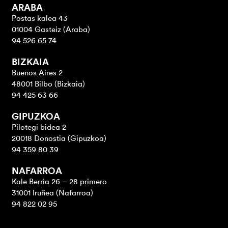
ARABA
Postas kalea 43
01004 Gasteiz (Araba)
94 526 65 74
BIZKAIA
Buenos Aires 2
48001 Bilbo (Bizkaia)
94 425 63 66
GIPUZKOA
Pilotegi bidea 2
20018 Donostia (Gipuzkoa)
94 359 80 39
NAFARROA
Kale Berria 26 – 28 primero
31001 Iruñea (Nafarroa)
94 822 02 95