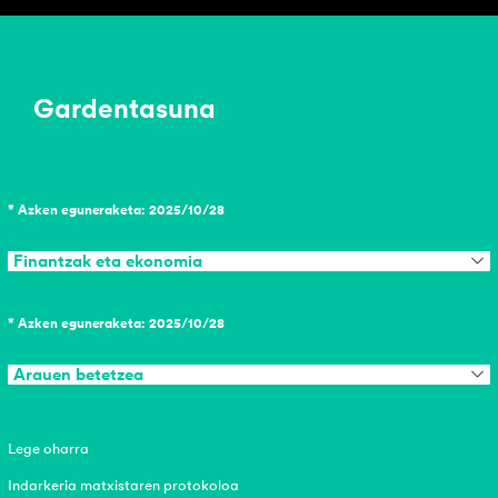
Gardentasuna
* Azken eguneraketa: 2025/10/28
Finantzak eta ekonomia
* Azken eguneraketa: 2025/10/28
Arauen betetzea
Lege oharra
Indarkeria matxistaren protokoloa