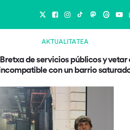
X
Facebook
Instagram
TikTok
Mastodon
Threads
You
AKTUALITATEA
retxa de servicios públicos y vetar
incompatible con un barrio saturad