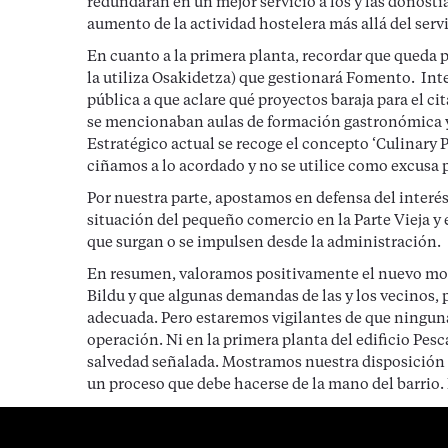
redundarán en un mejor servicio a los y las donost
aumento de la actividad hostelera más allá del serv
En cuanto a la primera planta, recordar que queda po
la utiliza Osakidetza) que gestionará Fomento. Int
pública a que aclare qué proyectos baraja para el c
se mencionaban aulas de formación gastronómica y 
Estratégico actual se recoge el concepto ‘Culinary 
ciñamos a lo acordado y no se utilice como excusa 
Por nuestra parte, apostamos en defensa del interés
situación del pequeño comercio en la Parte Vieja y
que surgan o se impulsen desde la administración.
En resumen, valoramos positivamente el nuevo mode
Bildu y que algunas demandas de las y los vecinos, 
adecuada. Pero estaremos vigilantes de que ninguna
operación. Ni en la primera planta del edificio Pesca
salvedad señalada. Mostramos nuestra disposición 
un proceso que debe hacerse de la mano del barrio. E