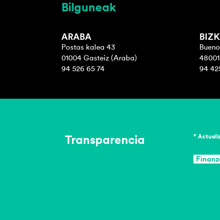
Bilguneak
ARABA
BIZK
Postas kalea 43
Buenos
01004 Gasteiz (Araba)
48001 
94 526 65 74
94 42
Transparencia
* Actuali
Finanz