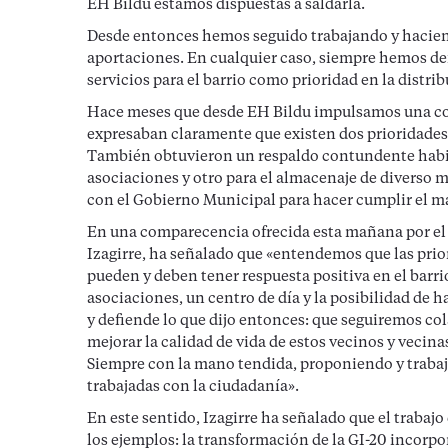
EH Bildu estamos dispuestas a saldarla.
Desde entonces hemos seguido trabajando y haciend
aportaciones. En cualquier caso, siempre hemos d
servicios para el barrio como prioridad en la distri
Hace meses que desde EH Bildu impulsamos una con
expresaban claramente que existen dos prioridades p
También obtuvieron un respaldo contundente habili
asociaciones y otro para el almacenaje de diverso 
con el Gobierno Municipal para hacer cumplir el m
En una comparecencia ofrecida esta mañana por el 
Izagirre, ha señalado que «entendemos que las prio
pueden y deben tener respuesta positiva en el barri
asociaciones, un centro de día y la posibilidad de 
y defiende lo que dijo entonces: que seguiremos c
mejorar la calidad de vida de estos vecinos y vecinas
Siempre con la mano tendida, proponiendo y trabaj
trabajadas con la ciudadanía».
En este sentido, Izagirre ha señalado que el trabajo
los ejemplos: la transformación de la GI-20 incorpo