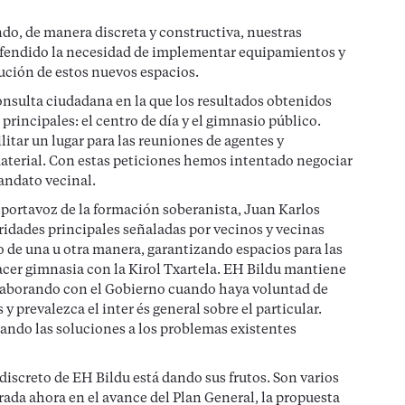
o, de manera discreta y constructiva, nuestras
efendido la necesidad de implementar equipamientos y
bución de estos nuevos espacios.
sulta ciudadana en la que los resultados obtenidos
rincipales: el centro de día y el gimnasio público.
tar un lugar para las reuniones de agentes y
material. Con estas peticiones hemos intentado negociar
andato vecinal.
portavoz de la formación soberanista, Juan Karlos
ridades principales señaladas por vecinos y vecinas
o de una u otra manera, garantizando espacios para las
hacer gimnasia con la Kirol Txartela. EH Bildu mantiene
olaborando con el Gobierno cuando haya voluntad de
 y prevalezca el inter és general sobre el particular.
ando las soluciones a los problemas existentes
 discreto de EH Bildu está dando sus frutos. Son varios
rada ahora en el avance del Plan General, la propuesta