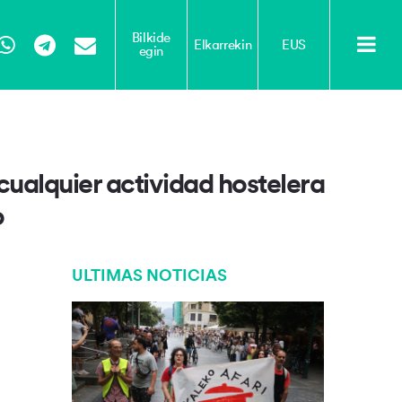
Bilkide
Elkarrekin
EUS
egin
Tube
WhatsApp
Telegram
Email
 cualquier actividad hostelera
o
ULTIMAS NOTICIAS