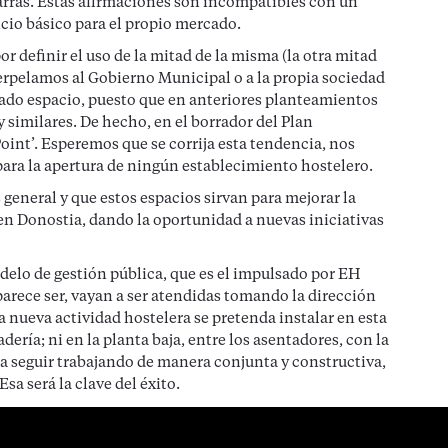
iarras. Estas afirmaciones son incompatibles con un
icio básico para el propio mercado.
r definir el uso de la mitad de la misma (la otra mitad
erpelamos al Gobierno Municipal o a la propia sociedad
itado espacio, puesto que en anteriores planteamientos
similares. De hecho, en el borrador del Plan
Point’. Esperemos que se corrija esta tendencia, nos
para la apertura de ningún establecimiento hostelero.
 general y que estos espacios sirvan para mejorar la
 en Donostia, dando la oportunidad a nuevas iniciativas
lo de gestión pública, que es el impulsado por EH
parece ser, vayan a ser atendidas tomando la dirección
 nueva actividad hostelera se pretenda instalar en esta
dería; ni en la planta baja, entre los asentadores, con la
a seguir trabajando de manera conjunta y constructiva,
sa será la clave del éxito.