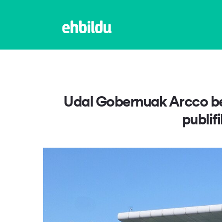
Udal Gobernuak Arcco ber
publi