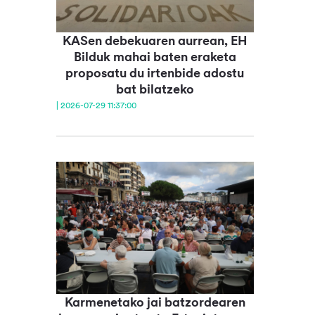
KASen debekuaren aurrean, EH
Bilduk mahai baten eraketa
proposatu du irtenbide adostu
bat bilatzeko
| 2026-07-29 11:37:00
Karmenetako jai batzordearen