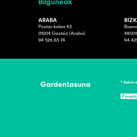
Bilguneak
ARABA
BIZK
Postas kalea 43
Bueno
01004 Gasteiz (Araba)
48001 
94 526 65 74
94 42
Gardentasuna
* Azken 
Finant