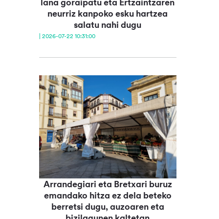
lana goraipatu eta Ertzaintzaren
neurriz kanpoko esku hartzea
salatu nahi dugu
| 2026-07-22 10:31:00
Arrandegiari eta Bretxari buruz
emandako hitza ez dela beteko
berretsi dugu, auzoaren eta
bizilagunen kaltetan