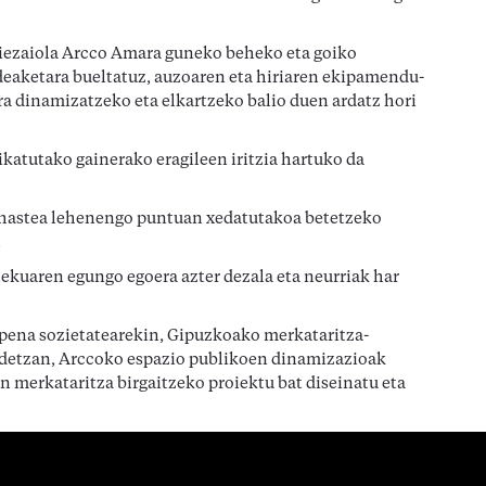
diezaiola Arcco Amara guneko beheko eta goiko
udeaketara bueltatuz, auzoaren eta hiriaren ekipamendu-
era dinamizatzeko eta elkartzeko balio duen ardatz hori
ikatutako gainerako eragileen iritzia hartuko da
la hastea lehenengo puntuan xedatutakoa betetzeko
.
lekuaren egungo egoera azter dezala eta neurriak har
apena sozietatearekin, Gipuzkoako merkataritza-
kidetzan, Arccoko espazio publikoen dinamizazioak
n merkataritza birgaitzeko proiektu bat diseinatu eta