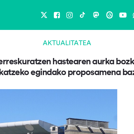
X
Facebook
Instagram
TikTok
Mastodon
Threads
You
AKTUALITATEA
reskuratzen hastearen aurka bozka
fikatzeko egindako proposamena baz