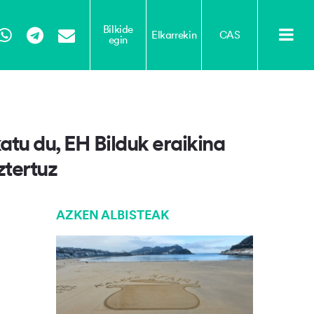
Bilkide
Elkarrekin
CAS
egin
Tube
WhatsApp
Telegram
Email
tu du, EH Bilduk eraikina
tertuz
AZKEN ALBISTEAK