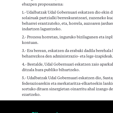
ebazpen proposamena:
1.- Udalbatzak Udal Gobernuari eskatzen dio ekin 
solairuak partzialki berreskuratzeari, zuzeneko k
beharrei erantzuteko, eta, horrela, auzoaren jardu
indartzen laguntzeko.
2.- Prozesu horretan, inguruko bizilagunen eta inpl
kontuan.
3.- Era berean, eskatzen da erabaki dadila bereha
beharrezkoa den administrazio- eta lege-izapideak
4.- Bestalde, Udal Gobernuari eskatzen zaio aparka
ditzala hura publiko bihurtzeko.
5.- Udalbatzak Udal Gobernuari eskatzen dio, Sust
federazioarekin eta merkataritza-elkarteekin lan
sortuko dituen sinergietan oinarritu ahal izango de
ezartzeko.