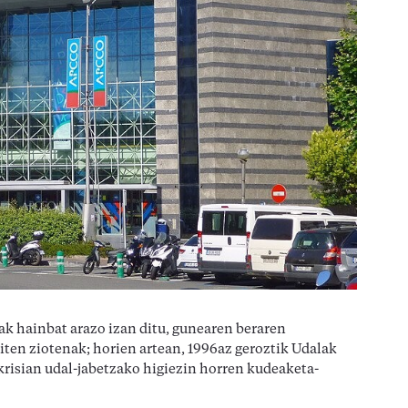
k hainbat arazo izan ditu, gunearen beraren
iten ziotenak; horien artean, 1996az geroztik Udalak
 krisian udal-jabetzako higiezin horren kudeaketa-