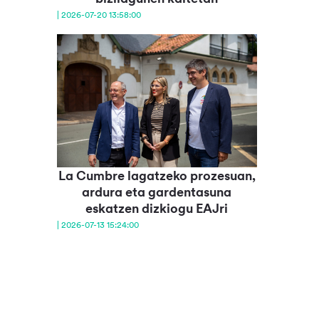
| 2026-07-20 13:58:00
La Cumbre lagatzeko prozesuan,
ardura eta gardentasuna
eskatzen dizkiogu EAJri
| 2026-07-13 15:24:00