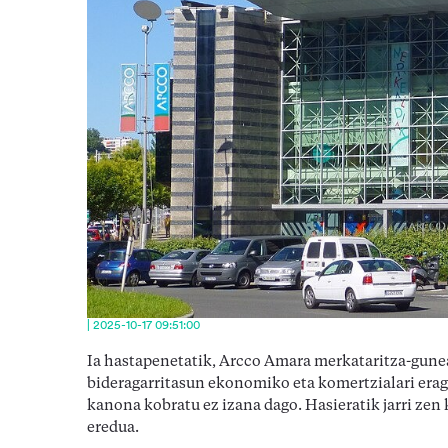
| 2025-10-17 09:51:00
Ia hastapenetatik, Arcco Amara merkataritza-gunea
bideragarritasun ekonomiko eta komertzialari erag
kanona kobratu ez izana dago. Hasieratik jarri zen
eredua.