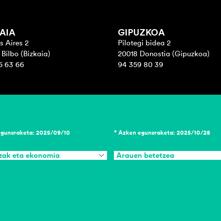
AIA
GIPUZKOA
s Aires 2
Pilotegi bidea 2
Bilbo (Bizkaia)
20018 Donostia (Gipuzkoa)
5 63 66
94 359 80 39
eguneraketa: 2025/09/10
* Azken eguneraketa: 2025/10/28
zak eta ekonomia
Arauen betetzea