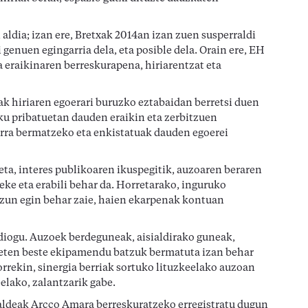
aldia; izan ere, Bretxak 2014an izan zuen susperraldi
 genuen egingarria dela, eta posible dela. Orain ere, EH
a eraikinaren berreskurapena, hiriarentzat eta
ak hiriaren egoerari buruzko eztabaidan berretsi duen
u pribatuetan dauden eraikin eta zerbitzuen
orra bermatzeko eta enkistatuak dauden egoerei
ta, interes publikoaren ikuspegitik, auzoaren beraren
teke eta erabili behar da. Horretarako, inguruko
ntzun egin behar zaie, haien ekarpenak kontuan
n diogu. Auzoek berdeguneak, aisialdirako guneak,
dieten beste ekipamendu batzuk bermatuta izan behar
orrekin, sinergia berriak sortuko lituzkeelako auzoan
eelako, zalantzarik gabe.
taldeak Arcco Amara berreskuratzeko erregistratu dugun