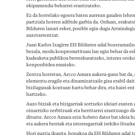
ekipamendu-beharrei erantzuteko.
Ez da horrelako egoera baten aurrean gauden lehen 
partziala horren adibide garbia da. Orduan, erakutsi
Bilduren lanari esker, posible egin dugu Arraindegi
auzotarrentzat.
Juan Karlos Izagirre EH Bilduren udal bozeramaile
bezala, modu konprometituan lan egin behar da esk
kudeaketa publikoa berreskuratzeko, interes orok
konponbidea emateko.
Zentzu horretan, Arcco Amara aukera-gune bat da, e
elementu eragile eta dinamizatzaile gisa erabil dai
bizilagunak kontuan hartu behar dira, eta haiei e
hartzeko.
Auzo biziak eta bizigarriak sortzeko ideiari euste
oinarrizko zerbitzuak eta herritarrei erantzungo 
dituzte. Arcco Amara ezin hobeto dator bat ideia h
eta aukera berriak eta interesgarriak irekiko lituzk
Hori guztia ikusita, honakoa da EH Bilduren udal 