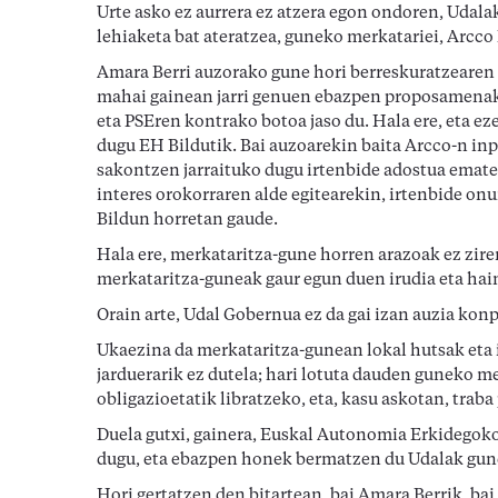
Urte asko ez aurrera ez atzera egon ondoren, Udala
lehiaketa bat ateratzea, guneko merkatariei, Arcco 
Amara Berri auzorako gune hori berreskuratzearen
mahai gainean jarri genuen ebazpen proposamenak 
eta PSEren kontrako botoa jaso du. Hala ere, eta ez
dugu EH Bildutik. Bai auzoarekin baita Arcco-n inp
sakontzen jarraituko dugu irtenbide adostua ematek
interes orokorraren alde egitearekin, irtenbide on
Bildun horretan gaude.
Hala ere, merkataritza-gune horren arazoak ez zire
merkataritza-guneak gaur egun duen irudia eta hai
Orain arte, Udal Gobernua ez da gai izan auzia kon
Ukaezina da merkataritza-gunean lokal hutsak eta 
jarduerarik ez dutela; hari lotuta dauden guneko m
obligazioetatik libratzeko, eta, kasu askotan, trab
Duela gutxi, gainera, Euskal Autonomia Erkidegoko 
dugu, eta ebazpen honek bermatzen du Udalak gune
Hori gertatzen den bitartean, bai Amara Berrik, bai