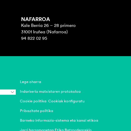
NAFARROA
Kale Berria 26 – 28 primero
31001 Iruñea (Nafarroa)
94 822 02 95
Lege oharra
Indarkeria matxistaren protokoloa
Cookie politika
Cookiak konfiguratu
Pribazitate politika
Barneko informazio-sistema eta kanal etikoa
Jarri harremanetan Etika Batzordearekin