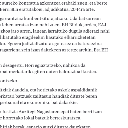
k aurreko kontratua azkentzea erabaki zuen, eta beste
Berri SLn eratutakoei, adjudikatua, 2044ra arte.
 garrantziaz konbentzituta,atzoko Udalbatzarrean
lehen urratsa izan nahi zuen. EH Bilduk, ordea, EAJ
ezkoa jaso arren, lanean jarraituko dugula adierazi nahi
likatutako eragileekin hasitako elkarrizketetan
o. Egoera judizializatuta egotea ez da bateraezina
uragarriena zein izan daitekeen aztertzearekin. Eta EH
n desagertu. Hori egiaztatzeko, nahikoa da
nbat merkatarik egiten duten balorazioa ikustea.
pontzeko.
itxiak daudela, eta horietako askok aspaldidanik
erkatari batzuek zailtasun handiak dituzte beren
a pertsonal eta ekonomiko bat dakarkie.
Justizia Auzitegi Nagusiaren epai baten berri izan
 horretako lokal batzuk berreskuratzea.
 hiriak berak, espazio gutxi dituzte dauzkaten