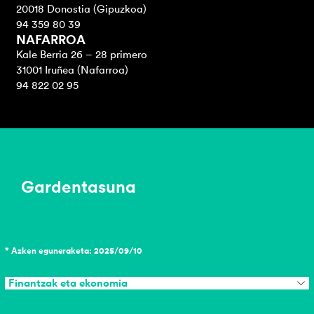
20018 Donostia (Gipuzkoa)
94 359 80 39
NAFARROA
Kale Berria 26 – 28 primero
31001 Iruñea (Nafarroa)
94 822 02 95
Gardentasuna
* Azken eguneraketa: 2025/09/10
Finantzak eta ekonomia