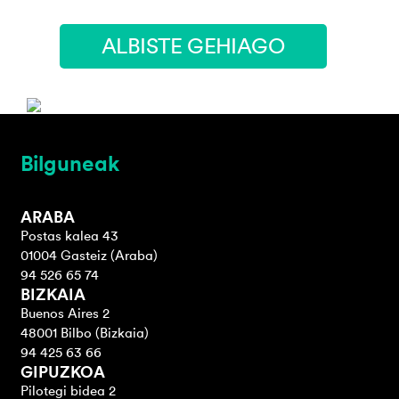
ALBISTE GEHIAGO
Bilguneak
ARABA
Postas kalea 43
01004 Gasteiz (Araba)
94 526 65 74
BIZKAIA
Buenos Aires 2
48001 Bilbo (Bizkaia)
94 425 63 66
GIPUZKOA
Pilotegi bidea 2