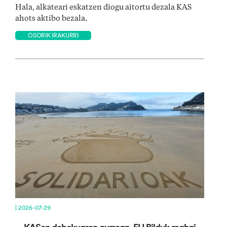
Hala, alkateari eskatzen diogu aitortu dezala KAS
ahots aktibo bezala.
OSORIK IRAKURRI
| 2026-07-29