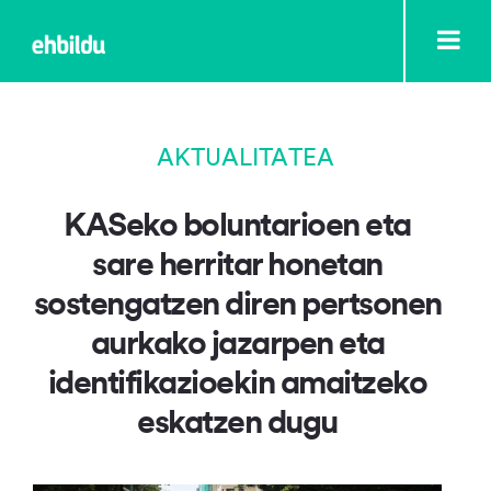
AKTUALITATEA
KASeko boluntarioen eta
sare herritar honetan
sostengatzen diren pertsonen
aurkako jazarpen eta
identifikazioekin amaitzeko
eskatzen dugu