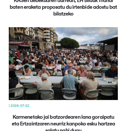
KASen debekuaren aurrean, EH Bilduk mahai
baten eraketa proposatu du irtenbide adostu bat
bilatzeko
| 2026-07-22
Karmenetako jai batzordearen lana goraipatu
eta Ertzaintzaren neurriz kanpoko esku hartzea
salatu nahi dugu