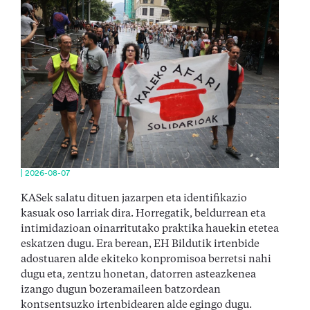
| 2026-08-07
KASek salatu dituen jazarpen eta identifikazio
kasuak oso larriak dira. Horregatik, beldurrean eta
intimidazioan oinarritutako praktika hauekin etetea
eskatzen dugu. Era berean, EH Bildutik irtenbide
adostuaren alde ekiteko konpromisoa berretsi nahi
dugu eta, zentzu honetan, datorren asteazkenea
izango dugun bozeramaileen batzordean
kontsentsuzko irtenbidearen alde egingo dugu.