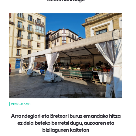
| 2026-07-20
Arrandegiari eta Bretxari buruz emandako hitza
ez dela beteko berretsi dugu, auzoaren eta
bizilagunen kaltetan