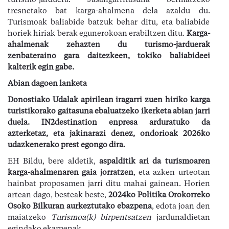
turismo-jarduera. Jasangarritasuna bermatzeko
tresnetako bat karga-ahalmena dela azaldu du.
Turismoak baliabide batzuk behar ditu, eta baliabide
horiek hiriak berak egunerokoan erabiltzen ditu.
Karga-
ahalmenak zehazten du turismo-jarduerak
zenbateraino gara daitezkeen, tokiko baliabideei
kalterik egin gabe.
Abian dagoen lanketa
Donostiako Udalak apirilean iragarri zuen hiriko karga
turistikorako gaitasuna ebaluatzeko ikerketa abian jarri
duela. IN2destination enpresa arduratuko da
azterketaz, eta jakinarazi denez, ondorioak 2026ko
udazkenerako prest egongo dira.
EH Bildu, bere aldetik,
aspald
itik
ari da
turismoaren
karga-ahalmenaren gaia
jorratzen
, eta azken urteotan
hainbat proposamen jarri ditu mahai gainean. Horien
artean dago, besteak beste,
2024ko Politika Orokorreko
Osoko Bilkuran aurkeztutako ebazpena
, edota joan den
maiatzeko
Turismoa(k) birpentsatzen
jardunaldietan