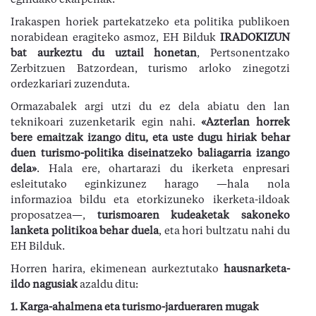
egindako ekarpenak.
Irakaspen horiek partekatzeko eta politika publikoen
norabidean eragiteko asmoz, EH Bilduk
IRADOKIZUN
bat aurkeztu du uztail honetan
, Pertsonentzako
Zerbitzuen Batzordean, turismo arloko zinegotzi
ordezkariari zuzenduta.
Ormazabalek argi utzi du ez dela abiatu den lan
teknikoari zuzenketarik egin nahi.
«
Azterlan horrek
bere emaitzak izango ditu, eta uste dugu hiriak behar
duen turismo-politika diseinatzeko baliagarria izango
dela
»
. Hala ere, ohartarazi du ikerketa enpresari
esleitutako eginkizunez harago —hala nola
informazioa bildu eta etorkizuneko ikerketa-ildoak
proposatzea—,
turismoaren kudeaketak sakoneko
lanketa politikoa behar duela
, eta hori bultzatu nahi du
EH Bilduk.
Horren harira, ekimenean aurkeztutako
hausnarketa-
ildo nagusiak
azaldu ditu:
1.
Karga-ahalmena eta turismo-jardueraren mugak