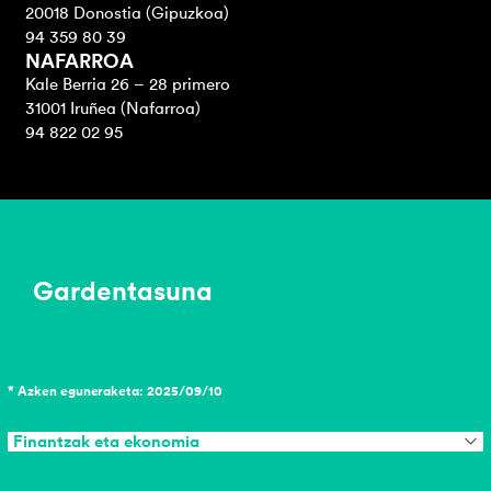
20018 Donostia (Gipuzkoa)
94 359 80 39
NAFARROA
Kale Berria 26 – 28 primero
31001 Iruñea (Nafarroa)
94 822 02 95
Gardentasuna
* Azken eguneraketa: 2025/09/10
Finantzak eta ekonomia