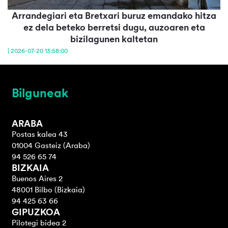
Arrandegiari eta Bretxari buruz emandako hitza
ez dela beteko berretsi dugu, auzoaren eta
bizilagunen kaltetan
| 2026-07-20 13:58:00
Bilguneak
ARABA
Postas kalea 43
01004 Gasteiz (Araba)
94 526 65 74
BIZKAIA
Buenos Aires 2
48001 Bilbo (Bizkaia)
94 425 63 66
GIPUZKOA
Pilotegi bidea 2