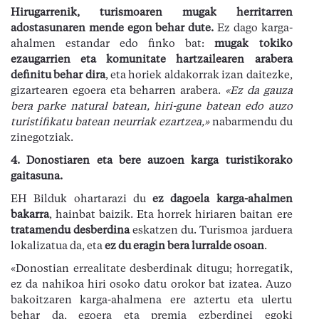
Hirugarrenik, turismoaren mugak herritarren
adostasunaren mende egon behar dute.
Ez dago karga-
ahalmen estandar edo finko bat:
mugak tokiko
ezaugarrien eta komunitate hartzailearen arabera
definitu behar dira
, eta horiek aldakorrak izan daitezke,
gizartearen egoera eta beharren arabera.
«
Ez da gauza
bera parke natural batean, hiri-gune batean edo auzo
turistifikatu batean neurriak ezartzea,
»
nabarmendu du
zinegotziak.
4.
Donostiaren eta bere auzoen karga turistikorako
gaitasuna.
EH Bilduk ohartarazi du
ez dagoela karga-ahalmen
bakarra
, hainbat baizik. Eta horrek hiriaren baitan ere
tratamendu desberdina
eskatzen du. Turismoa jarduera
lokalizatua da, eta
ez du eragin bera lurralde osoan
.
«Donostian errealitate desberdinak ditugu; horregatik,
ez da nahikoa hiri osoko datu orokor bat izatea. Auzo
bakoitzaren karga-ahalmena ere aztertu eta ulertu
behar da, egoera eta premia ezberdinei egoki