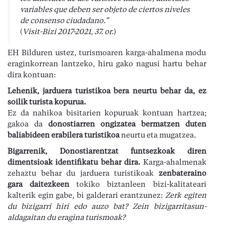
variables que deben ser objeto de ciertos niveles
de consenso ciudadano.”
(
Visit-Bizi 2017-2021, 37. or.
)
EH Bilduren ustez, turismoaren karga-ahalmena modu
eraginkorrean lantzeko, hiru gako nagusi hartu behar
dira kontuan:
Lehenik, jarduera turistikoa bera neurtu behar da, ez
soilik turista kopurua.
Ez da nahikoa bisitarien kopuruak kontuan hartzea;
gakoa da
donostiarren ongizatea bermatzen duten
baliabideen erabilera turistikoa
neurtu eta mugatzea.
Bigarrenik, Donostiarentzat funtsezkoak diren
dimentsioak identifikatu behar dira.
Karga-ahalmenak
zehaztu behar du jarduera turistikoak
zenbateraino
gara daitezkeen
tokiko biztanleen bizi-kalitateari
kalterik egin gabe, bi galderari erantzunez:
Zerk egiten
du bizigarri hiri edo auzo bat? Zein bizigarritasun-
aldagaitan du eragina turismoak?