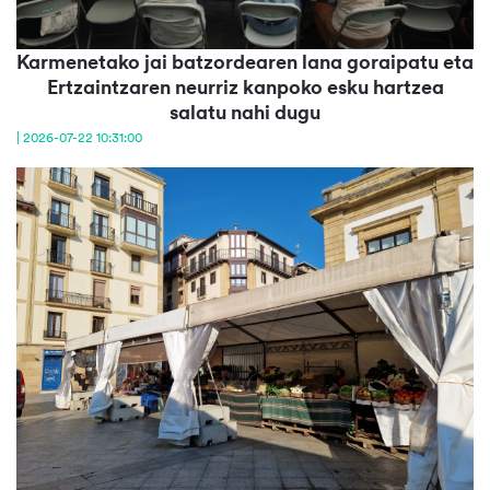
Karmenetako jai batzordearen lana goraipatu eta
Ertzaintzaren neurriz kanpoko esku hartzea
salatu nahi dugu
| 2026-07-22 10:31:00