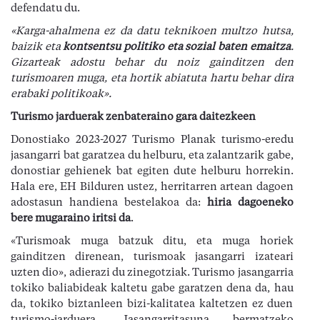
defendatu du.
«
Karga-ahalmena ez da datu teknikoen multzo hutsa,
baizik eta
kontsentsu politiko eta sozial baten emaitza
.
Gizarteak adostu behar du noiz gainditzen den
turismoaren muga, eta hortik abiatuta hartu behar dira
erabaki politikoak
»
.
Turismo jarduerak zenbateraino gara daitezkeen
Donostiako 2023-2027 Turismo Planak turismo-eredu
jasangarri bat garatzea du helburu, eta zalantzarik gabe,
donostiar gehienek bat egiten dute helburu horrekin.
Hala ere, EH Bilduren ustez, herritarren artean dagoen
adostasun handiena bestelakoa da:
hiria dagoeneko
bere mugaraino iritsi d
a
.
«Turismoak muga batzuk ditu, eta muga horiek
gainditzen direnean, turismoak jasangarri izateari
uzten dio», adierazi du zinegotziak. Turismo jasangarria
tokiko baliabideak kaltetu gabe garatzen dena da, hau
da, tokiko biztanleen bizi-kalitatea kaltetzen ez duen