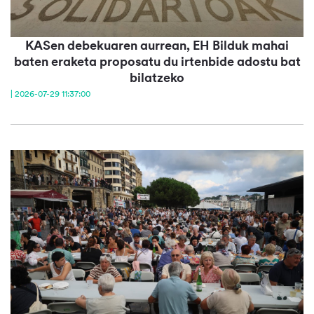
KASen debekuaren aurrean, EH Bilduk mahai
baten eraketa proposatu du irtenbide adostu bat
bilatzeko
| 2026-07-29 11:37:00