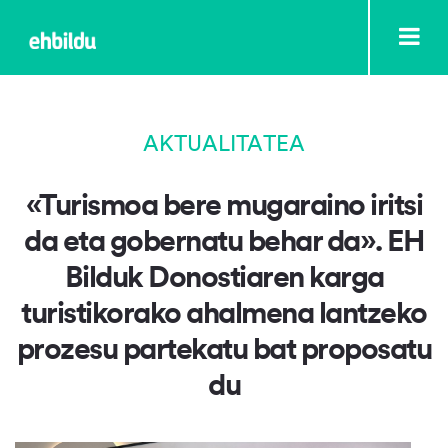
AKTUALITATEA
«Turismoa bere mugaraino iritsi
da eta gobernatu behar da». EH
Bilduk Donostiaren karga
turistikorako ahalmena lantzeko
prozesu partekatu bat proposatu
du