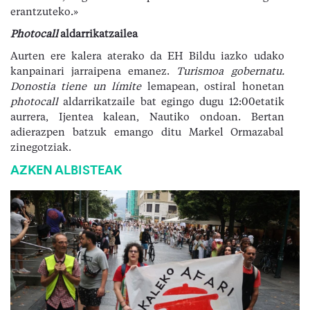
erantzuteko.»
Photocall
aldarrikatzailea
Aurten ere kalera aterako da EH Bildu iazko udako
kanpainari jarraipena emanez.
Turismoa gobernatu.
Donostia tiene un límite
lemapean, ostiral honetan
photocall
aldarrikatzaile bat egingo dugu 12:00etatik
aurrera, Ijentea kalean, Nautiko ondoan. Bertan
adierazpen batzuk emango ditu Markel Ormazabal
zinegotziak.
AZKEN ALBISTEAK