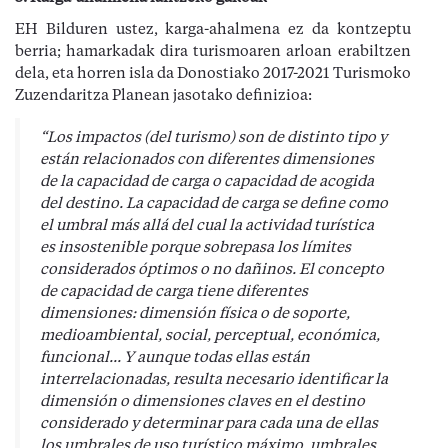
EH Bilduren ustez, karga-ahalmena ez da kontzeptu
berria; hamarkadak dira turismoaren arloan erabiltzen
dela, eta horren isla da Donostiako 2017-2021 Turismoko
Zuzendaritza Planean jasotako definizioa:
“Los impactos (del turismo) son de distinto tipo y
están relacionados con diferentes dimensiones
de la capacidad de carga o capacidad de acogida
del destino. La capacidad de carga se define como
el umbral más allá del cual la actividad turística
es insostenible porque sobrepasa los límites
considerados óptimos o no dañinos. El concepto
de capacidad de carga tiene diferentes
dimensiones: dimensión física o de soporte,
medioambiental, social, perceptual, económica,
funcional... Y aunque todas ellas están
interrelacionadas, resulta necesario identificar la
dimensión o dimensiones claves en el destino
considerado y determinar para cada una de ellas
los umbrales de uso turístico máximo, umbrales