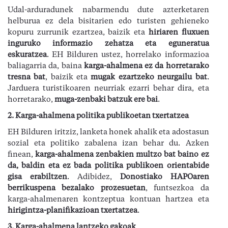
Udal-arduradunek nabarmendu dute azterketaren
helburua ez dela bisitarien edo turisten gehieneko
kopuru zurrunik ezartzea, baizik eta
hiriaren fluxuen
inguruko informazio zehatza eta eguneratua
eskuratzea
. EH Bilduren ustez, horrelako informazioa
baliagarria da, baina
karga-ahalmena ez da horretarako
tresna bat
, baizik eta
mugak ezartzeko neurgailu bat
.
Jarduera turistikoaren neurriak ezarri behar dira, eta
horretarako,
muga-zenbaki batzuk ere bai
.
2.
Karga-ahalmena politika publikoetan txertatzea
EH Bilduren iritziz, lanketa honek ahalik eta adostasun
sozial eta politiko zabalena izan behar du. Azken
finean,
karga-ahalmena zenbakien multzo bat baino ez
da, baldin eta ez bada politika publikoen orientabide
gisa erabiltzen
. Adibidez,
Donostiako HAPOaren
berrikuspena bezalako prozesuetan
, funtsezkoa da
karga-ahalmenaren kontzeptua kontuan hartzea eta
hirigintza-planifikazioan txertatzea
.
3.
Karga-ahalmena lantzeko gakoak