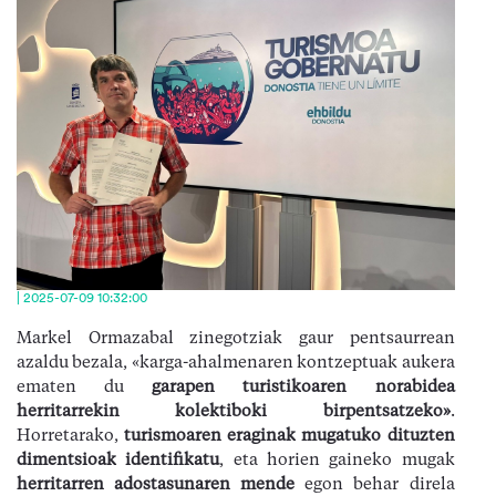
| 2025-07-09 10:32:00
Markel Ormazabal zinegotziak gaur pentsaurrean
azaldu bezala, «karga-ahalmenaren kontzeptuak aukera
ematen du
garapen turistikoaren norabidea
herritarrekin kolektiboki birpentsatzeko
»
.
Horretarako,
turismoaren eraginak mugatuko dituzten
dimentsioak identifikatu
, eta horien gaineko mugak
herritarren adostasunaren mende
egon behar direla