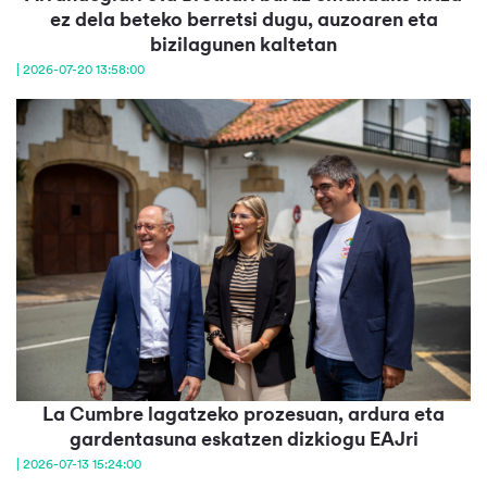
ez dela beteko berretsi dugu, auzoaren eta
bizilagunen kaltetan
| 2026-07-20 13:58:00
La Cumbre lagatzeko prozesuan, ardura eta
gardentasuna eskatzen dizkiogu EAJri
| 2026-07-13 15:24:00