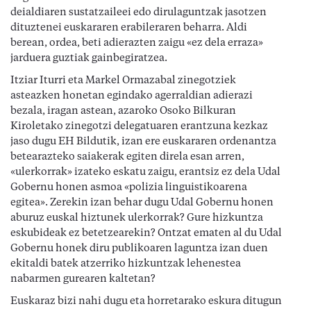
deialdiaren sustatzaileei edo dirulaguntzak jasotzen
dituztenei euskararen erabileraren beharra. Aldi
berean, ordea, beti adierazten zaigu «ez dela erraza»
jarduera guztiak gainbegiratzea.
Itziar Iturri eta Markel Ormazabal zinegotziek
asteazken honetan egindako agerraldian adierazi
bezala, iragan astean, azaroko Osoko Bilkuran
Kiroletako zinegotzi delegatuaren erantzuna kezkaz
jaso dugu EH Bildutik, izan ere euskararen ordenantza
betearazteko saiakerak egiten direla esan arren,
«ulerkorrak» izateko eskatu zaigu, erantsiz ez dela Udal
Gobernu honen asmoa «polizia linguistikoarena
egitea». Zerekin izan behar dugu Udal Gobernu honen
aburuz euskal hiztunek ulerkorrak? Gure hizkuntza
eskubideak ez betetzearekin? Ontzat ematen al du Udal
Gobernu honek diru publikoaren laguntza izan duen
ekitaldi batek atzerriko hizkuntzak lehenestea
nabarmen gurearen kaltetan?
Euskaraz bizi nahi dugu eta horretarako eskura ditugun