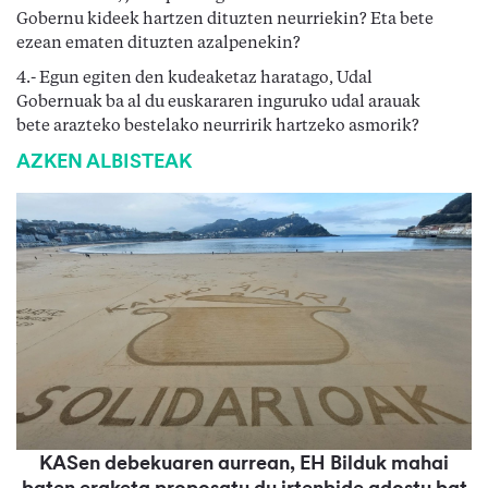
Gobernu kideek hartzen dituzten neurriekin? Eta bete
ezean ematen dituzten azalpenekin?
4.- Egun egiten den kudeaketaz haratago, Udal
Gobernuak ba al du euskararen inguruko udal arauak
bete arazteko bestelako neurririk hartzeko asmorik?
AZKEN ALBISTEAK
KASen debekuaren aurrean, EH Bilduk mahai
baten eraketa proposatu du irtenbide adostu bat