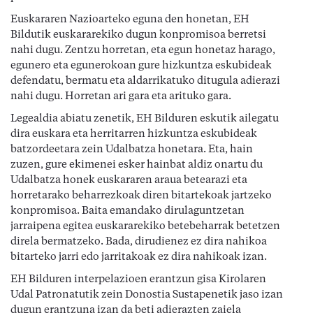
Euskararen Nazioarteko eguna den honetan, EH
Bildutik euskararekiko dugun konpromisoa berretsi
nahi dugu. Zentzu horretan, eta egun honetaz harago,
egunero eta egunerokoan gure hizkuntza eskubideak
defendatu, bermatu eta aldarrikatuko ditugula adierazi
nahi dugu. Horretan ari gara eta arituko gara.
Legealdia abiatu zenetik, EH Bilduren eskutik ailegatu
dira euskara eta herritarren hizkuntza eskubideak
batzordeetara zein Udalbatza honetara. Eta, hain
zuzen, gure ekimenei esker hainbat aldiz onartu du
Udalbatza honek euskararen araua betearazi eta
horretarako beharrezkoak diren bitartekoak jartzeko
konpromisoa. Baita emandako dirulaguntzetan
jarraipena egitea euskararekiko betebeharrak betetzen
direla bermatzeko. Bada, dirudienez ez dira nahikoa
bitarteko jarri edo jarritakoak ez dira nahikoak izan.
EH Bilduren interpelazioen erantzun gisa Kirolaren
Udal Patronatutik zein Donostia Sustapenetik jaso izan
dugun erantzuna izan da beti adierazten zaiela