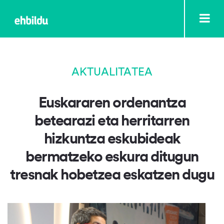
AKTUALITATEA
Euskararen ordenantza
betearazi eta herritarren
hizkuntza eskubideak
bermatzeko eskura ditugun
tresnak hobetzea eskatzen dugu