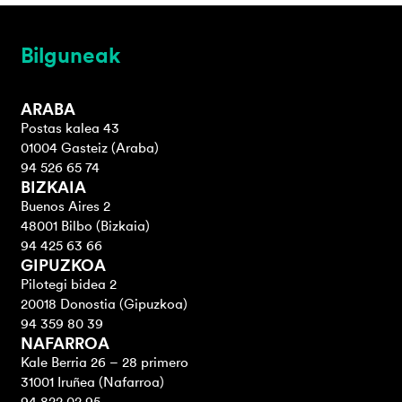
Bilguneak
ARABA
Postas kalea 43
01004 Gasteiz (Araba)
94 526 65 74
BIZKAIA
Buenos Aires 2
48001 Bilbo (Bizkaia)
94 425 63 66
GIPUZKOA
Pilotegi bidea 2
20018 Donostia (Gipuzkoa)
94 359 80 39
NAFARROA
Kale Berria 26 – 28 primero
31001 Iruñea (Nafarroa)