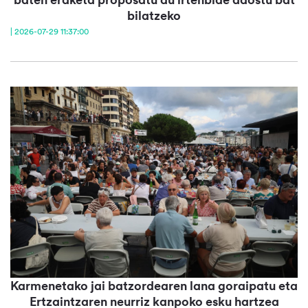
bilatzeko
| 2026-07-29 11:37:00
Karmenetako jai batzordearen lana goraipatu eta
Ertzaintzaren neurriz kanpoko esku hartzea