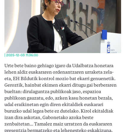
| 2025-12-03 11:36:00
Urte bete baino gehiago igaro da Udalbatza honetara
lehen aldiz euskararen ordenantzaren urraketa zela-
eta, EH Bildutik kontrol mozio bat ekarri genuenetik.
Geroztik, hainbat ekimen ekarri ditugu gai berberaren
bueltan: dirulaguntza publikoak jaso, espazioa
publikoan gauzatu, edo, azken kasu honetan bezala,
udal eraikinetan egin diren ekitaldiek euskarari
buruzko udal legea bete ez dutelako. Kirol ekitaldiak
izan dira askotan, Gabonetako azoka beste
zenbaitetan... Tamalez maiz urratzen da euskararen
presentzia bermatzeko eta lehenesteko eskakizuna.