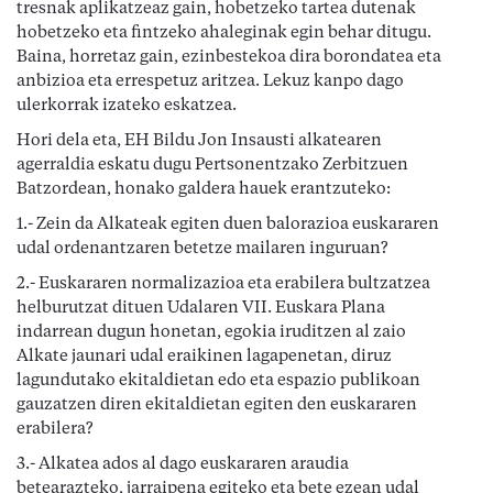
tresnak aplikatzeaz gain, hobetzeko tartea dutenak
hobetzeko eta fintzeko ahaleginak egin behar ditugu.
Baina, horretaz gain, ezinbestekoa dira borondatea eta
anbizioa eta errespetuz aritzea. Lekuz kanpo dago
ulerkorrak izateko eskatzea.
Hori dela eta, EH Bildu Jon Insausti alkatearen
agerraldia eskatu dugu Pertsonentzako Zerbitzuen
Batzordean, honako galdera hauek erantzuteko:
1.- Zein da Alkateak egiten duen balorazioa euskararen
udal ordenantzaren betetze mailaren inguruan?
2.- Euskararen normalizazioa eta erabilera bultzatzea
helburutzat dituen Udalaren VII. Euskara Plana
indarrean dugun honetan, egokia iruditzen al zaio
Alkate jaunari udal eraikinen lagapenetan, diruz
lagundutako ekitaldietan edo eta espazio publikoan
gauzatzen diren ekitaldietan egiten den euskararen
erabilera?
3.- Alkatea ados al dago euskararen araudia
betearazteko, jarraipena egiteko eta bete ezean udal