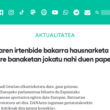
Facebook
Instagram
TikTok
Mastodon
Threads
YouTube
WhatsApp
Telegram
Email
AKTUALITATEA
aren irtenbide bakarra hausnarketa
re banaketan jokatu nahi duen pap
i Irratian elkarrizketatu dute, gaur goizean.
k Europako parlamentua bihurtu du Espainiako
rasoan aportazioa egiten dute Europan. Batzuetan
montatzen ari dira. DANAren inguruan gertatutakoekin
ritikoak dira jarrera horrekin».