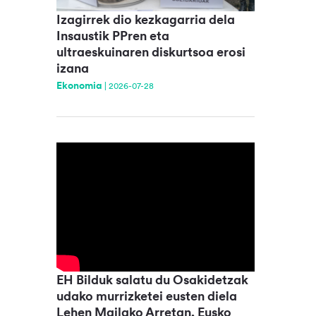
Izagirrek dio kezkagarria dela
Insaustik PPren eta
ultraeskuinaren diskurtsoa erosi
izana
Ekonomia
|
2026-07-28
EH Bilduk salatu du Osakidetzak
udako murrizketei eusten diela
Lehen Mailako Arretan, Eusko