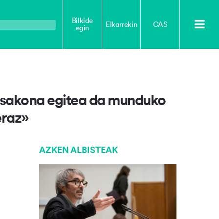
Bilkide
Elkarrekin
CAS
egin
 sakona egitea da munduko
eraz»
AZKEN ALBISTEAK