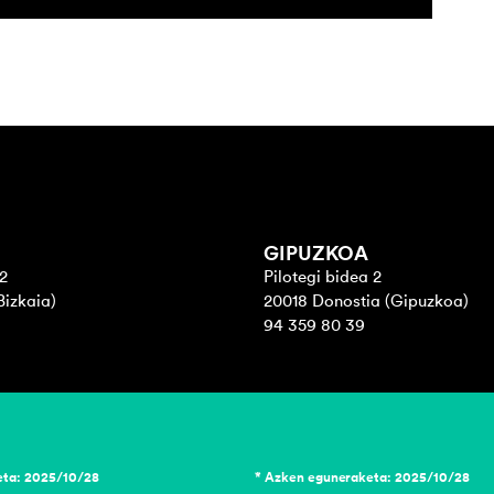
GIPUZKOA
2
Pilotegi bidea 2
Bizkaia)
20018 Donostia (Gipuzkoa)
94 359 80 39
eta: 2025/10/28
* Azken eguneraketa: 2025/10/28