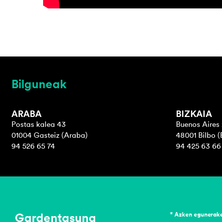
Bilguneak
ARABA
BIZKAIA
Postas kalea 43
Buenos Aires 
01004 Gasteiz (Araba)
48001 Bilbo (
94 526 65 74
94 425 63 66
Gardentasuna
* Azken egunerak