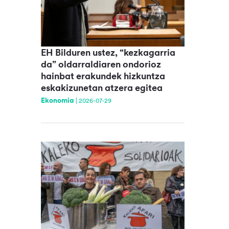
EH Bilduren ustez, “kezkagarria
da” oldarraldiaren ondorioz
hainbat erakundek hizkuntza
eskakizunetan atzera egitea
Ekonomia
|
2026-07-29