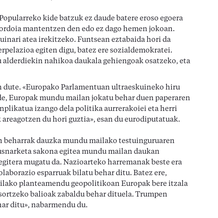
Popularreko kide batzuk ez daude batere eroso egoera
 kordoia mantentzen den edo ez dago hemen jokoan.
uinari atea irekitzeko. Funtsean eztabaida hori da
rpelazioa egiten digu, batez ere sozialdemokratei.
u alderdiekin nahikoa daukala gehiengoak osatzeko, eta
an dute. «Europako Parlamentuan ultraeskuineko hiru
ude, Europak mundu mailan jokatu behar duen paperaren
plikatua izango dela politika aurrerakoiei eta herri
 areagotzen du hori guztia», esan du eurodiputatuak.
n beharrak dauzka mundu mailako testuinguruaren
ausnarketa sakona egitea mundu mailan daukan
 egitera mugatu da. Nazioarteko harremanak beste era
laborazio esparruak bilatu behar ditu. Batez ere,
lako planteamendu geopolitikoan Europak bere itzala
 sortzeko balioak zabaldu behar dituela. Trumpen
har ditu», nabarmendu du.