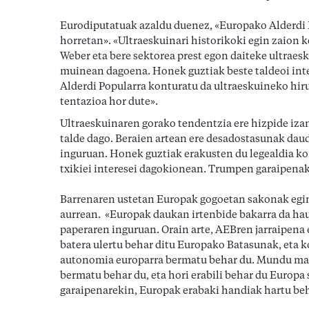
Eurodiputatuak azaldu duenez, «Europako Alderdi 
horretan». «Ultraeskuinari historikoki egin zaion
Weber eta bere sektorea prest egon daiteke ultraesk
muinean dagoena. Honek guztiak beste taldeoi inte
Alderdi Popularra konturatu da ultraeskuineko hir
tentazioa hor dute».
Ultraeskuinaren gorako tendentzia ere hizpide iz
talde dago. Beraien artean ere desadostasunak da
inguruan. Honek guztiak erakusten du legealdia kon
txikiei interesei dagokionean. Trumpen garaipenak
Barrenaren ustetan Europak gogoetan sakonak egi
aurrean. «Europak daukan irtenbide bakarra da h
paperaren inguruan. Orain arte, AEBren jarraipena
batera ulertu behar ditu Europako Batasunak, eta ko
autonomia europarra bermatu behar du. Mundu mai
bermatu behar du, eta hori erabili behar du Europa
garaipenarekin, Europak erabaki handiak hartu be