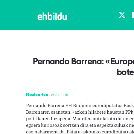
X
Pernando Barrena: «Europ
bote
Nazioartea
|
2024-11-15
Pernando Barrena EH Bilduren eurodiputatua Euskad
Barrenaren esanetan, «azken hilabete hauetan PP
politikaren luzapena. Madrilen antolatuta duten e
egoera kuriosoak sortzen dira eta espektakuluak 
oso nabarmena da. Estatu askotako eurodiputatuak k