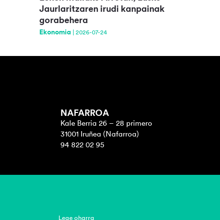
Jaurlaritzaren irudi kanpainak
gorabehera
Ekonomia
|
2026-07-24
NAFARROA
Kale Berria 26 – 28 primero
31001 Iruñea (Nafarroa)
94 822 02 95
Lege oharra