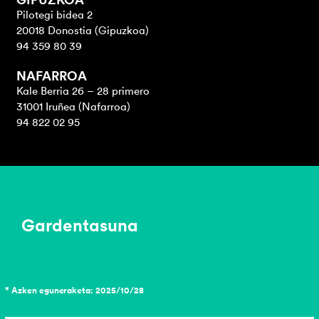
Pilotegi bidea 2
20018 Donostia (Gipuzkoa)
94 359 80 39
NAFARROA
Kale Berria 26 – 28 primero
31001 Iruñea (Nafarroa)
94 822 02 95
Gardentasuna
* Azken eguneraketa: 2025/10/28