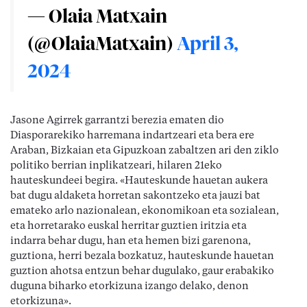
— Olaia Matxain
(@OlaiaMatxain)
April 3,
2024
Jasone Agirrek garrantzi berezia ematen dio
Diasporarekiko harremana indartzeari eta bera ere
Araban, Bizkaian eta Gipuzkoan zabaltzen ari den ziklo
politiko berrian inplikatzeari, hilaren 21eko
hauteskundeei begira. «Hauteskunde hauetan aukera
bat dugu aldaketa horretan sakontzeko eta jauzi bat
emateko arlo nazionalean, ekonomikoan eta sozialean,
eta horretarako euskal herritar guztien iritzia eta
indarra behar dugu, han eta hemen bizi garenona,
guztiona, herri bezala bozkatuz, hauteskunde hauetan
guztion ahotsa entzun behar dugulako, gaur erabakiko
duguna biharko etorkizuna izango delako, denon
etorkizuna».