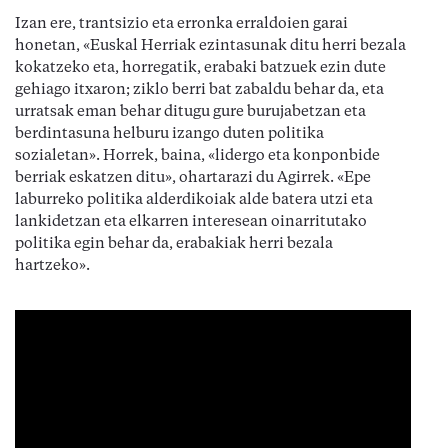
Izan ere, trantsizio eta erronka erraldoien garai
honetan, «Euskal Herriak ezintasunak ditu herri bezala
kokatzeko eta, horregatik, erabaki batzuek ezin dute
gehiago itxaron; ziklo berri bat zabaldu behar da, eta
urratsak eman behar ditugu gure burujabetzan eta
berdintasuna helburu izango duten politika
sozialetan». Horrek, baina, «lidergo eta konponbide
berriak eskatzen ditu», ohartarazi du Agirrek. «Epe
laburreko politika alderdikoiak alde batera utzi eta
lankidetzan eta elkarren interesean oinarritutako
politika egin behar da, erabakiak herri bezala
hartzeko».