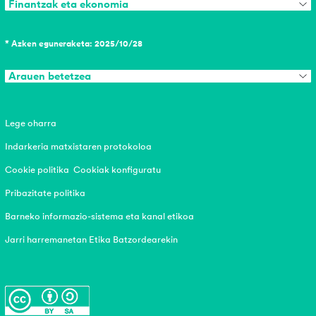
Finantzak eta ekonomia
* Azken eguneraketa: 2025/10/28
Arauen betetzea
Lege oharra
Indarkeria matxistaren protokoloa
Cookie politika
Cookiak konfiguratu
Pribazitate politika
Barneko informazio-sistema eta kanal etikoa
Jarri harremanetan Etika Batzordearekin