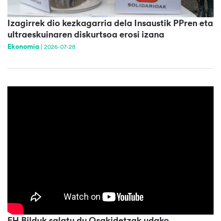
Izagirrek dio kezkagarria dela Insaustik PPren eta
ultraeskuinaren diskurtsoa erosi izana
Ekonomia
|
2026-07-28
EH Bilduk salatu du Osakidetzak udako