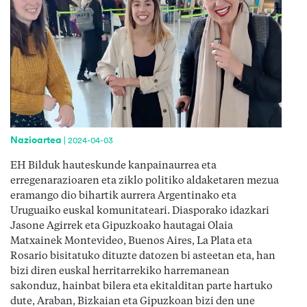
Nazioartea
|
2024-04-03
EH Bilduk hauteskunde kanpainaurrea eta
erregenarazioaren eta ziklo politiko aldaketaren mezua
eramango dio bihartik aurrera Argentinako eta
Uruguaiko euskal komunitateari. Diasporako idazkari
Jasone Agirrek eta Gipuzkoako hautagai Olaia
Matxainek Montevideo, Buenos Aires, La Plata eta
Rosario bisitatuko dituzte datozen bi asteetan eta, han
bizi diren euskal herritarrekiko harremanean
sakonduz, hainbat bilera eta ekitalditan parte hartuko
dute, Araban, Bizkaian eta Gipuzkoan bizi den une