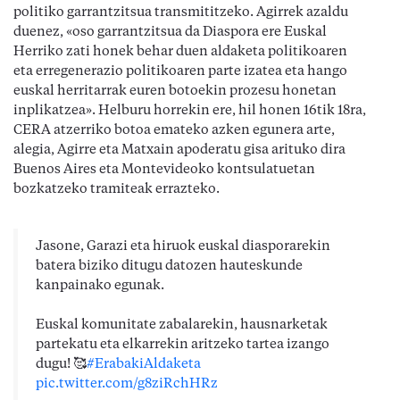
politiko garrantzitsua transmititzeko. Agirrek azaldu
duenez, «oso garrantzitsua da Diaspora ere Euskal
Herriko zati honek behar duen aldaketa politikoaren
eta erregenerazio politikoaren parte izatea eta hango
euskal herritarrak euren botoekin prozesu honetan
inplikatzea». Helburu horrekin ere, hil honen 16tik 18ra,
CERA atzerriko botoa emateko azken egunera arte,
alegia, Agirre eta Matxain apoderatu gisa arituko dira
Buenos Aires eta Montevideoko kontsulatuetan
bozkatzeko tramiteak errazteko.
Jasone, Garazi eta hiruok euskal diasporarekin
batera biziko ditugu datozen hauteskunde
kanpainako egunak.
Euskal komunitate zabalarekin, hausnarketak
partekatu eta elkarrekin aritzeko tartea izango
dugu! 🥰
#ErabakiAldaketa
pic.twitter.com/g8ziRchHRz