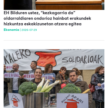
EH Bilduren ustez, “kezkagarria da”
oldarraldiaren ondorioz hainbat erakundek
hizkuntza eskakizunetan atzera egitea
Ekonomia
|
2026-07-29