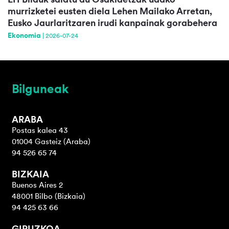
murrizketei eusten diela Lehen Mailako Arretan,
Eusko Jaurlaritzaren irudi kanpainak gorabehera
Ekonomia
|
2026-07-24
Bilguneak
ARABA
Postas kalea 43
01004 Gasteiz (Araba)
94 526 65 74
BIZKAIA
Buenos Aires 2
48001 Bilbo (Bizkaia)
94 425 63 66
GIPUZKOA