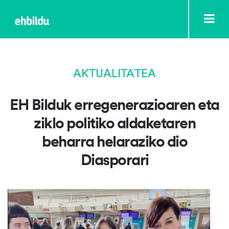
AKTUALITATEA
EH Bilduk erregenerazioaren eta
ziklo politiko aldaketaren
beharra helaraziko dio
Diasporari