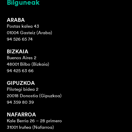
Bilguneak
ARABA
Postas kalea 43
01004 Gasteiz (Araba)
94 526 65 74
BIZKAIA
Buenos Aires 2
48001 Bilbo (Bizkaia)
94 425 63 66
GIPUZKOA
Pilotegi bidea 2
20018 Donostia (Gipuzkoa)
94 359 80 39
NAFARROA
Kale Berria 26 – 28 primero
31001 Iruñea (Nafarroa)