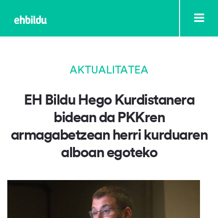
AKTUALITATEA
EH Bildu Hego Kurdistanera
bidean da PKKren
armagabetzean herri kurduaren
alboan egoteko