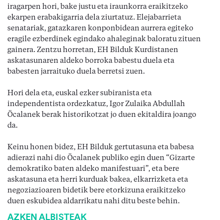
iragarpen hori, bake justu eta iraunkorra eraikitzeko
ekarpen erabakigarria dela ziurtatuz. Elejabarrieta
senatariak, gatazkaren konponbidean aurrera egiteko
eragile ezberdinek egindako ahaleginak baloratu zituen
gainera. Zentzu horretan, EH Bilduk Kurdistanen
askatasunaren aldeko borroka babestu duela eta
babesten jarraituko duela berretsi zuen.
Hori dela eta, euskal ezker subiranista eta
independentista ordezkatuz, Igor Zulaika Abdullah
Öcalanek berak historikotzat jo duen ekitaldira joango
da.
Keinu honen bidez, EH Bilduk gertutasuna eta babesa
adierazi nahi dio Öcalanek publiko egin duen “Gizarte
demokratiko baten aldeko manifestuari”, eta bere
askatasuna eta herri kurduak bakea, elkarrizketa eta
negoziazioaren bidetik bere etorkizuna eraikitzeko
duen eskubidea aldarrikatu nahi ditu beste behin.
AZKEN ALBISTEAK