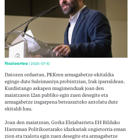
Nazioartea
|
2025-07-10
Datozen orduetan, PKKren armagabetze-ekitaldia
egingo dute Suleimaniya probintzian, Irak iparraldean.
Kurdistango askapen mugimenduak joan den
maiatzaren 12an publiko egin zuen desegite eta
armagabetze iragarpena betearazteko antolatu dute
ekitaldi hau.
Joan den maiatzean, Gorka Elejabarrieta EH Bilduko
Harreman Politikoetarako idazkariak ongietorria eman
zion eta txalotu egin zuen desegite eta armagabetze