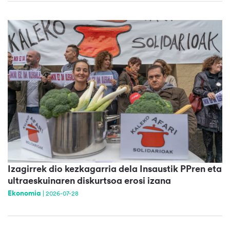
Izagirrek dio kezkagarria dela Insaustik PPren eta
ultraeskuinaren diskurtsoa erosi izana
Ekonomia
|
2026-07-28