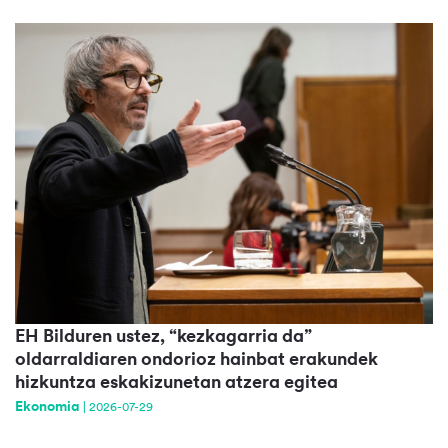
EH Bilduren ustez, “kezkagarria da”
oldarraldiaren ondorioz hainbat erakundek
hizkuntza eskakizunetan atzera egitea
Ekonomia
|
2026-07-29