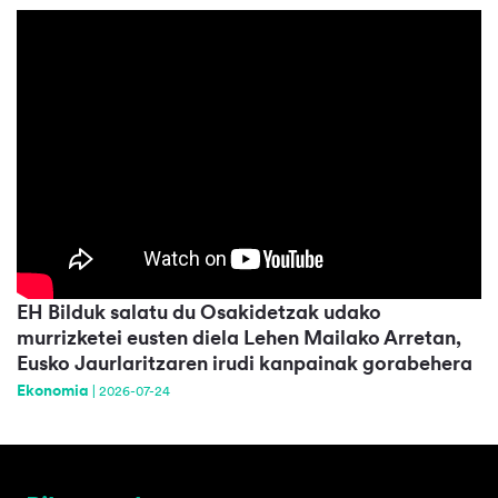
EH Bilduk salatu du Osakidetzak udako
murrizketei eusten diela Lehen Mailako Arretan,
Eusko Jaurlaritzaren irudi kanpainak gorabehera
Ekonomia
|
2026-07-24