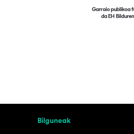
Garraio publikoa 
da EH Bilduren
Bilguneak