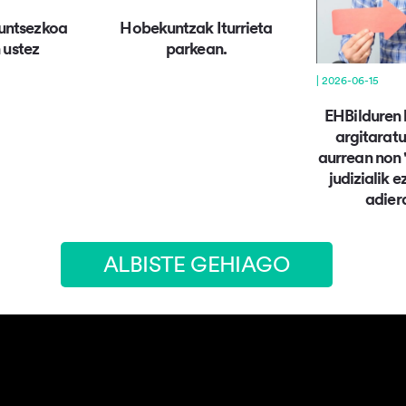
funtsezkoa
Hobekuntzak Iturrieta
 ustez
parkean.
| 2026-06-15
EHBilduren
argitarat
aurrean non 
judizialik 
adier
ALBISTE GEHIAGO