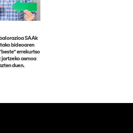
 balorazioa SAAk
utako bideoaren
"beste" errekurtso
ez jartzeko asmoa
azten duen.