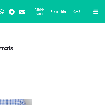
Bilkide
Elkarrekin
CAS
egin
Tube
WhatsApp
Telegram
Email
rrats