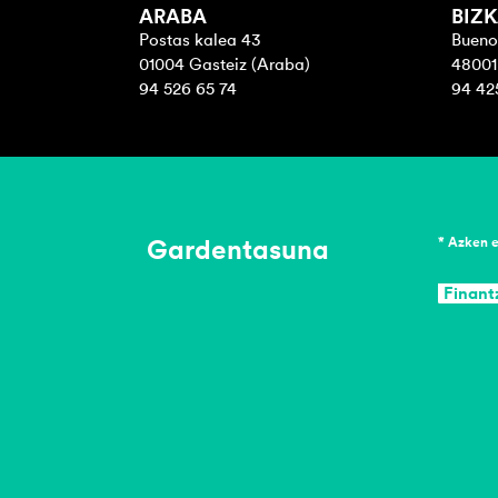
ARABA
BIZK
Postas kalea 43
Bueno
01004 Gasteiz (Araba)
48001 
94 526 65 74
94 42
Gardentasuna
* Azken 
Finant