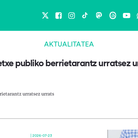
X
Facebook
Instagram
TikTok
Mastodon
Threads
You
AKTUALITATEA
etxe publiko berrietarantz urratsez u
rietarantz urratsez urrats
| 2026-07-23