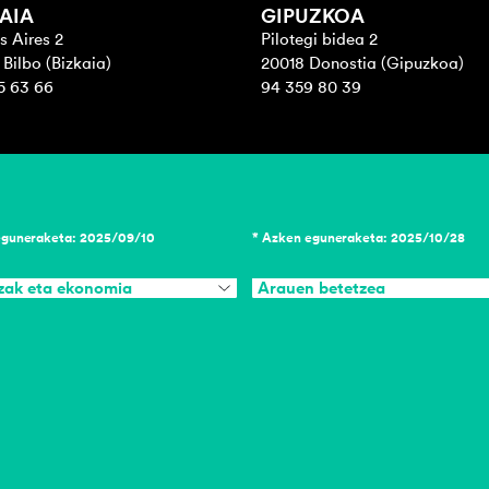
AIA
GIPUZKOA
s Aires 2
Pilotegi bidea 2
Bilbo (Bizkaia)
20018 Donostia (Gipuzkoa)
5 63 66
94 359 80 39
eguneraketa: 2025/09/10
* Azken eguneraketa: 2025/10/28
zak eta ekonomia
Arauen betetzea