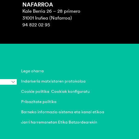
NAFARROA
Kale Berria 26 – 28 primero
31001 Iruñea (Nafarroa)
94 822 02 95
Lege oharra
Indarkeria matxistaren protokoloa
Cookie politika
Cookiak konfiguratu
Pribazitate politika
Barneko informazio-sistema eta kanal etikoa
Jarri harremanetan Etika Batzordearekin