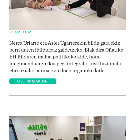
| 2022-09-12
Nerea Uriarte eta Asier Ugarterekin bildu gara ekin
berri duten ibilbideaz galdetzeko. Biak dira Oñatiko
EH Bilduren mahai politikoko kide, hots,
mugimenduaren ikuspegi integrala -instituzionala
eta soziala- bermatzen duen organoko kide.
OSORIK IRAKURRI