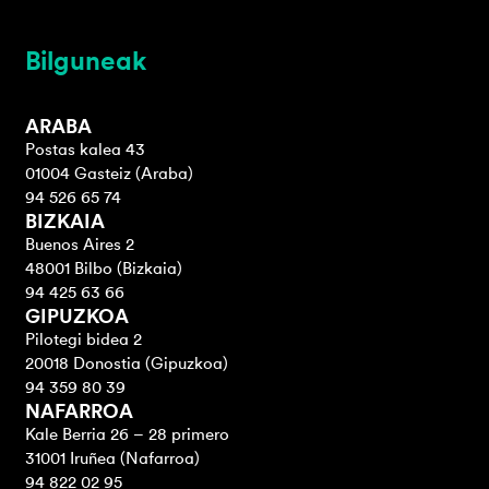
Bilguneak
ARABA
Postas kalea 43
01004 Gasteiz (Araba)
94 526 65 74
BIZKAIA
Buenos Aires 2
48001 Bilbo (Bizkaia)
94 425 63 66
GIPUZKOA
Pilotegi bidea 2
20018 Donostia (Gipuzkoa)
94 359 80 39
NAFARROA
Kale Berria 26 – 28 primero
31001 Iruñea (Nafarroa)
94 822 02 95