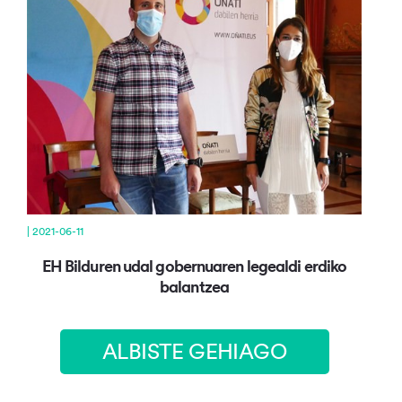
| 2021-06-11
EH Bilduren udal gobernuaren legealdi erdiko
balantzea
ALBISTE GEHIAGO