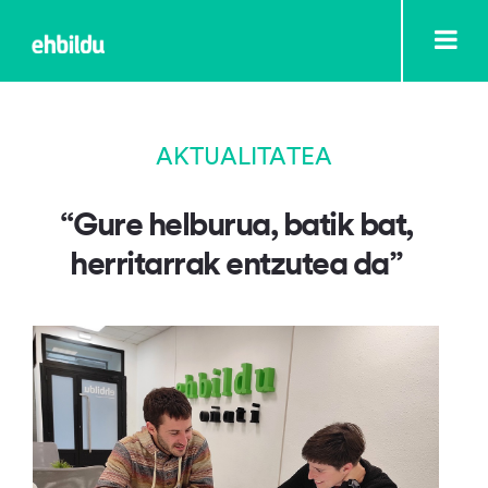
AKTUALITATEA
“Gure helburua, batik bat,
herritarrak entzutea da”