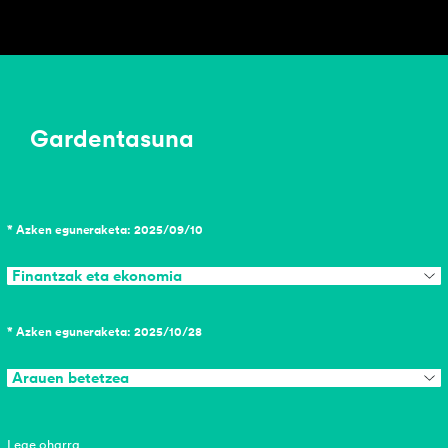
Gardentasuna
* Azken eguneraketa: 2025/09/10
Finantzak eta ekonomia
* Azken eguneraketa: 2025/10/28
Arauen betetzea
Lege oharra