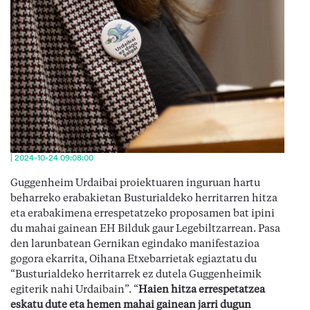
| 2024-10-24 09:08:00
Guggenheim Urdaibai proiektuaren inguruan hartu
beharreko erabakietan Busturialdeko herritarren hitza
eta erabakimena errespetatzeko proposamen bat ipini
du mahai gainean EH Bilduk gaur Legebiltzarrean. Pasa
den larunbatean Gernikan egindako manifestazioa
gogora ekarrita, Oihana Etxebarrietak egiaztatu du
“Busturialdeko herritarrek ez dutela Guggenheimik
egiterik nahi Urdaibain”. “
Haien hitza errespetatzea
eskatu dute eta hemen mahai gainean jarri dugun