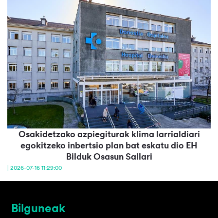
Osakidetzako azpiegiturak klima larrialdiari
egokitzeko inbertsio plan bat eskatu dio EH
Bilduk Osasun Sailari
| 2026-07-16 11:29:00
Bilguneak