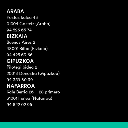
ARABA
Postas kalea 43
01004 Gasteiz (Araba)
94 526 65 74
BIZKAIA
Buenos Aires 2
48001 Bilbo (Bizkaia)
94 425 63 66
GIPUZKOA
Pilotegi bidea 2
20018 Donostia (Gipuzkoa)
94 359 80 39
NAFARROA
Kale Berria 26 – 28 primero
31001 Iruñea (Nafarroa)
94 822 02 95