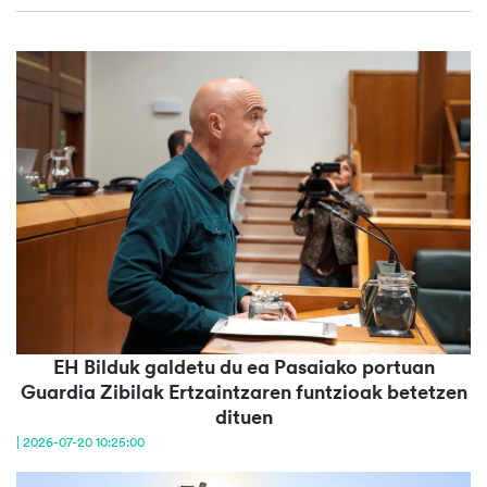
EH Bilduk galdetu du ea Pasaiako portuan
Guardia Zibilak Ertzaintzaren funtzioak betetzen
dituen
| 2026-07-20 10:25:00