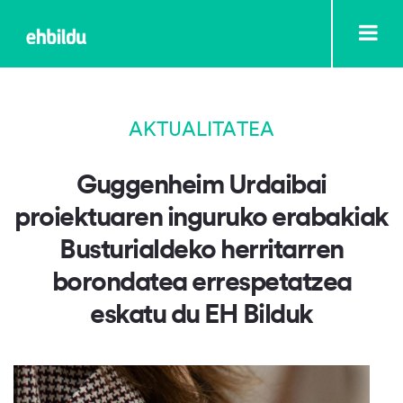
AKTUALITATEA
Guggenheim Urdaibai
proiektuaren inguruko erabakiak
Busturialdeko herritarren
borondatea errespetatzea
eskatu du EH Bilduk