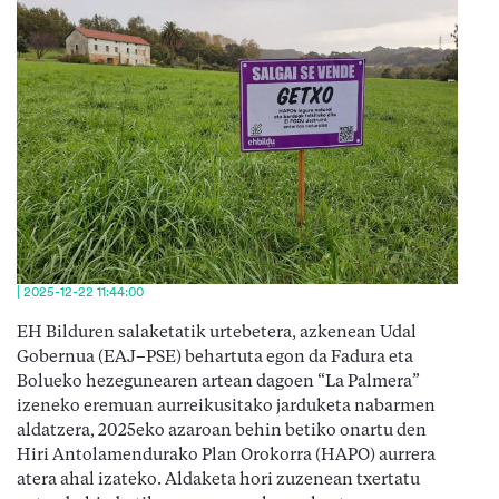
| 2025-12-22 11:44:00
EH Bilduren salaketatik urtebetera, azkenean Udal
Gobernua (EAJ–PSE) behartuta egon da Fadura eta
Bolueko hezegunearen artean dagoen “La Palmera”
izeneko eremuan aurreikusitako jarduketa nabarmen
aldatzera, 2025eko azaroan behin betiko onartu den
Hiri Antolamendurako Plan Orokorra (HAPO) aurrera
atera ahal izateko. Aldaketa hori zuzenean txertatu