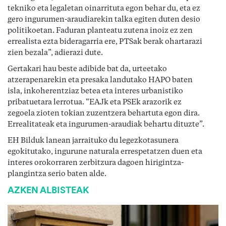
tekniko eta legaletan oinarrituta egon behar du, eta ez
gero ingurumen-araudiarekin talka egiten duten desio
politikoetan. Faduran planteatu zutena inoiz ez zen
errealista ezta bideragarria ere, PTSak berak ohartarazi
zien bezala”, adierazi dute.
Gertakari hau beste adibide bat da, urteetako
atzerapenarekin eta presaka landutako HAPO baten
isla, inkoherentziaz betea eta interes urbanistiko
pribatuetara lerrotua. “EAJk eta PSEk arazorik ez
zegoela zioten tokian zuzentzera behartuta egon dira.
Errealitateak eta ingurumen-araudiak behartu dituzte”.
EH Bilduk lanean jarraituko du legezkotasunera
egokitutako, ingurune naturala errespetatzen duen eta
interes orokorraren zerbitzura dagoen hirigintza-
plangintza serio baten alde.
AZKEN ALBISTEAK