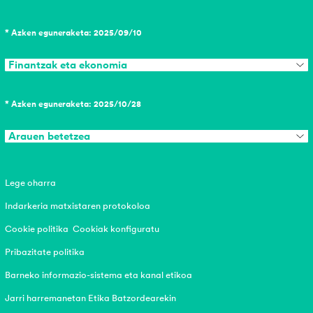
* Azken eguneraketa: 2025/09/10
Finantzak eta ekonomia
* Azken eguneraketa: 2025/10/28
Arauen betetzea
Lege oharra
Indarkeria matxistaren protokoloa
Cookie politika
Cookiak konfiguratu
Pribazitate politika
Barneko informazio-sistema eta kanal etikoa
Jarri harremanetan Etika Batzordearekin