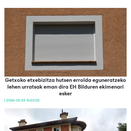
Getxoko etxebizitza hutsen errolda eguneratzeko
lehen urratsak eman dira EH Bilduren ekimenari
esker
| 2026-03-25 10:22:00