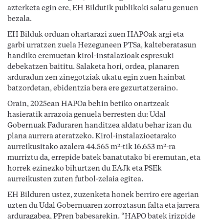
azterketa egin ere, EH Bildutik publikoki salatu genuen
bezala.
EH Bilduk orduan ohartarazi zuen HAPOak argi eta
garbi urratzen zuela Hezeguneen PTSa, kalteberatasun
handiko eremuetan kirol-instalazioak espresuki
debekatzen baititu. Salaketa hori, ordea, planaren
arduradun zen zinegotziak ukatu egin zuen hainbat
batzordetan, ebidentzia bera ere gezurtatzeraino.
Orain, 2025ean HAPOa behin betiko onartzeak
hasieratik arrazoia genuela berresten du: Udal
Gobernuak Faduraren handitzea aldatu behar izan du
plana aurrera ateratzeko. Kirol-instalazioetarako
aurreikusitako azalera 44.565 m²-tik 16.653 m²-ra
murriztu da, errepide batek banatutako bi eremutan, eta
horrek ezinezko bihurtzen du EAJk eta PSEk
aurreikusten zuten futbol-zelaia egitea.
EH Bilduren ustez, zuzenketa honek berriro ere agerian
uzten du Udal Gobernuaren zorroztasun falta eta jarrera
arduragabea, PPren babesarekin. “HAPO batek irizpide