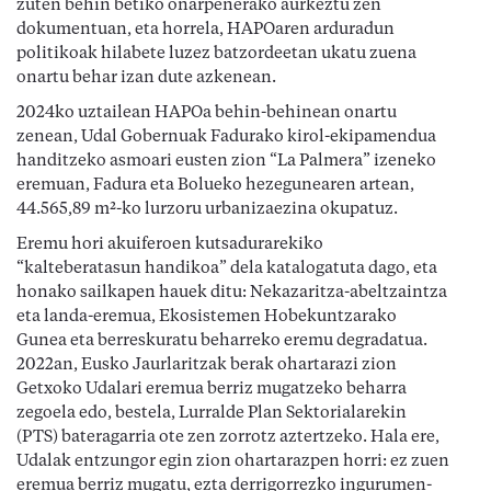
zuten behin betiko onarpenerako aurkeztu zen
dokumentuan, eta horrela, HAPOaren arduradun
politikoak hilabete luzez batzordeetan ukatu zuena
onartu behar izan dute azkenean.
2024ko uztailean HAPOa behin-behinean onartu
zenean, Udal Gobernuak Fadurako kirol-ekipamendua
handitzeko asmoari eusten zion “La Palmera” izeneko
eremuan, Fadura eta Bolueko hezegunearen artean,
44.565,89 m²-ko lurzoru urbanizaezina okupatuz.
Eremu hori akuiferoen kutsadurarekiko
“kalteberatasun handikoa” dela katalogatuta dago, eta
honako sailkapen hauek ditu: Nekazaritza-abeltzaintza
eta landa-eremua, Ekosistemen Hobekuntzarako
Gunea eta berreskuratu beharreko eremu degradatua.
2022an, Eusko Jaurlaritzak berak ohartarazi zion
Getxoko Udalari eremua berriz mugatzeko beharra
zegoela edo, bestela, Lurralde Plan Sektorialarekin
(PTS) bateragarria ote zen zorrotz aztertzeko. Hala ere,
Udalak entzungor egin zion ohartarazpen horri: ez zuen
eremua berriz mugatu, ezta derrigorrezko ingurumen-