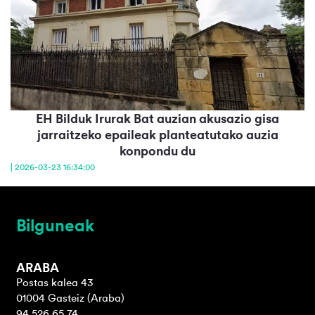
EH Bilduk Irurak Bat auzian akusazio gisa
jarraitzeko epaileak planteatutako auzia
konpondu du
| 2026-03-23 16:34:00
Bilguneak
ARABA
Postas kalea 43
01004 Gasteiz (Araba)
94 526 65 74