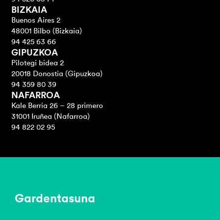
BIZKAIA
Buenos Aires 2
48001 Bilbo (Bizkaia)
94 425 63 66
GIPUZKOA
Pilotegi bidea 2
20018 Donostia (Gipuzkoa)
94 359 80 39
NAFARROA
Kale Berria 26 – 28 primero
31001 Iruñea (Nafarroa)
94 822 02 95
Gardentasuna