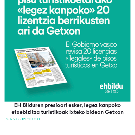
EH Bilduren presioari esker, legez kanpoko
etxebizitza turistikoak ixteko bidean Getxon
| 2026-06-09 11:09:00