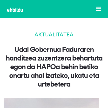
AKTUALITATEA
Udal Gobernua Faduraren
handitzea zuzentzera behartuta
egon da HAPOa behin betiko
onartu ahal izateko, ukatu eta
urtebetera