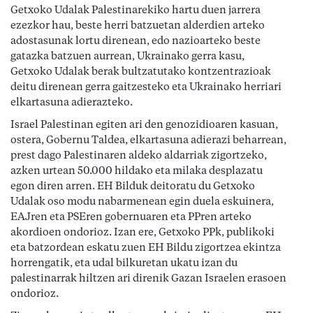
Getxoko Udalak Palestinarekiko hartu duen jarrera
ezezkor hau, beste herri batzuetan alderdien arteko
adostasunak lortu direnean, edo nazioarteko beste
gatazka batzuen aurrean, Ukrainako gerra kasu,
Getxoko Udalak berak bultzatutako kontzentrazioak
deitu direnean gerra gaitzesteko eta Ukrainako herriari
elkartasuna adierazteko.
Israel Palestinan egiten ari den genozidioaren kasuan,
ostera, Gobernu Taldea, elkartasuna adierazi beharrean,
prest dago Palestinaren aldeko aldarriak zigortzeko,
azken urtean 50.000 hildako eta milaka desplazatu
egon diren arren. EH Bilduk deitoratu du Getxoko
Udalak oso modu nabarmenean egin duela eskuinera,
EAJren eta PSEren gobernuaren eta PPren arteko
akordioen ondorioz. Izan ere, Getxoko PPk, publikoki
eta batzordean eskatu zuen EH Bildu zigortzea ekintza
horrengatik, eta udal bilkuretan ukatu izan du
palestinarrak hiltzen ari direnik Gazan Israelen erasoen
ondorioz.