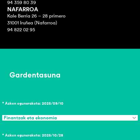
94 359 80 39
NAFARROA
Kale Berria 26 – 28 primero
31001 Iruñea (Nafarroa)
94 822 02 95
Gardentasuna
* Azken eguneraketa: 2025/09/10
Finantzak eta ekonomia
* Azken eguneraketa: 2025/10/28