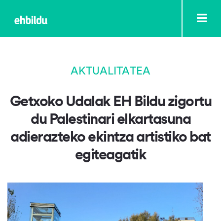
AKTUALITATEA
Getxoko Udalak EH Bildu zigortu
du Palestinari elkartasuna
adierazteko ekintza artistiko bat
egiteagatik