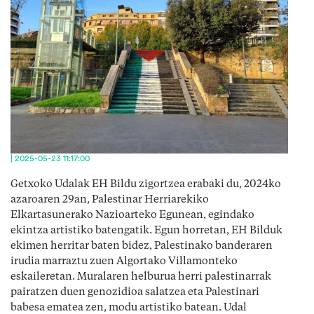
| 2025-05-23 11:17:00
Getxoko Udalak EH Bildu zigortzea erabaki du, 2024ko
azaroaren 29an, Palestinar Herriarekiko
Elkartasunerako Nazioarteko Egunean, egindako
ekintza artistiko batengatik. Egun horretan, EH Bilduk
ekimen herritar baten bidez, Palestinako banderaren
irudia marraztu zuen Algortako Villamonteko
eskaileretan. Muralaren helburua herri palestinarrak
pairatzen duen genozidioa salatzea eta Palestinari
babesa ematea zen, modu artistiko batean. Udal