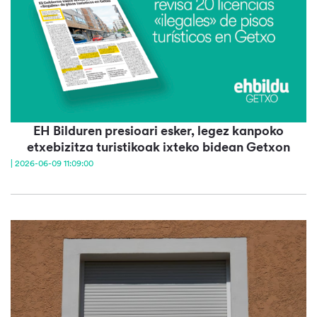
EH Bilduren presioari esker, legez kanpoko
etxebizitza turistikoak ixteko bidean Getxon
| 2026-06-09 11:09:00