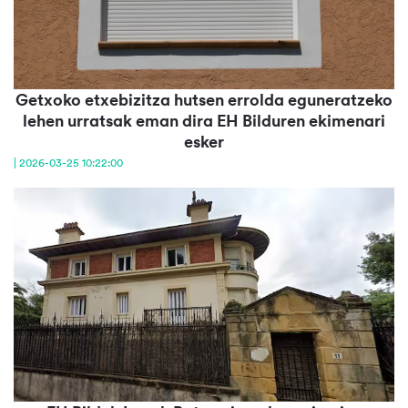
Getxoko etxebizitza hutsen errolda eguneratzeko
lehen urratsak eman dira EH Bilduren ekimenari
esker
| 2026-03-25 10:22:00