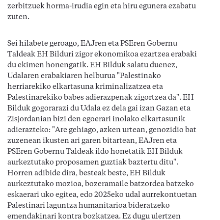
zerbitzuek horma-irudia egin eta hiru egunera ezabatu
zuten.
Sei hilabete geroago, EAJren eta PSEren Gobernu
Taldeak EH Bilduri zigor ekonomikoa ezartzea erabaki
du ekimen honengatik. EH Bilduk salatu duenez,
Udalaren erabakiaren helburua "Palestinako
herriarekiko elkartasuna kriminalizatzea eta
Palestinarekiko babes adierazpenak zigortzea da". EH
Bilduk gogorarazi du Udala ez dela gai izan Gazan eta
Zisjordanian bizi den egoerari inolako elkartasunik
adierazteko: "Are gehiago, azken urtean, genozidio bat
zuzenean ikusten ari garen bitartean, EAJren eta
PSEren Gobernu Taldeak ildo honetatik EH Bilduk
aurkeztutako proposamen guztiak baztertu ditu".
Horren adibide dira, besteak beste, EH Bilduk
aurkeztutako mozioa, bozeramaile batzordea batzeko
eskaerari uko egitea, edo 2025eko udal aurrekontuetan
Palestinari laguntza humanitarioa bideratzeko
emendakinari kontra bozkatzea. Ez dugu ulertzen