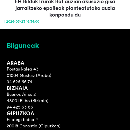
EH Bilduk Irurak Bat auzian akusazio gisa
jarraitzeko epaileak planteatutako auzia
konpondu du
| 2026-03-23 16:34:00
Bilguneak
ARABA
Postas kalea 43
01004 Gasteiz (Araba)
94 526 65 74
BIZKAIA
Buenos Aires 2
48001 Bilbo (Bizkaia)
94 425 63 66
GIPUZKOA
Pilotegi bidea 2
20018 Donostia (Gipuzkoa)