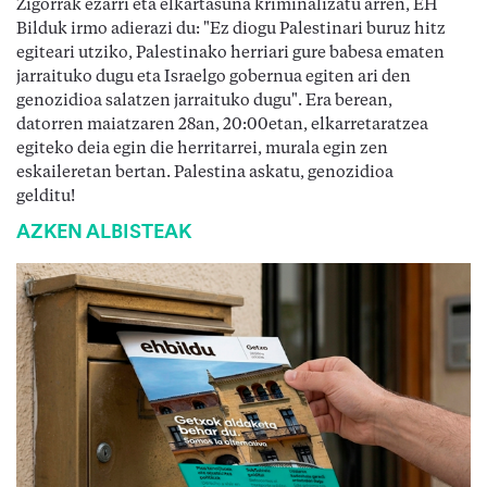
Zigorrak ezarri eta elkartasuna kriminalizatu arren, EH
Bilduk irmo adierazi du: "Ez diogu Palestinari buruz hitz
egiteari utziko, Palestinako herriari gure babesa ematen
jarraituko dugu eta Israelgo gobernua egiten ari den
genozidioa salatzen jarraituko dugu". Era berean,
datorren maiatzaren 28an, 20:00etan, elkarretaratzea
egiteko deia egin die herritarrei, murala egin zen
eskaileretan bertan. Palestina askatu, genozidioa
gelditu!
AZKEN ALBISTEAK