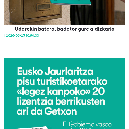
Udarekin batera, badator gure aldizkaria
| 2026-06-23 10:50:00