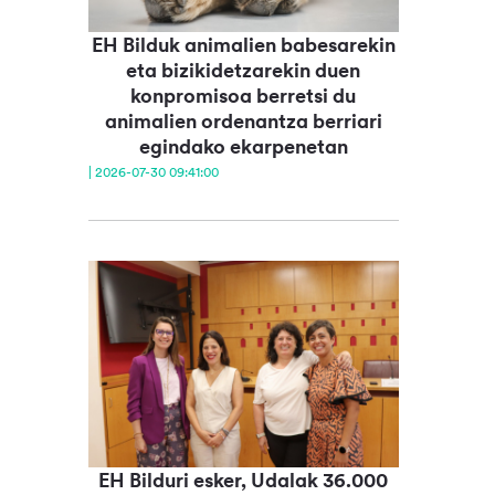
EH Bilduk animalien babesarekin
eta bizikidetzarekin duen
konpromisoa berretsi du
animalien ordenantza berriari
egindako ekarpenetan
| 2026-07-30 09:41:00
EH Bilduri esker, Udalak 36.000