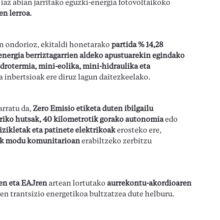
 iaz abian jarritako eguzki-energia fotovoltaikoko
en lerroa
.
n ondorioz, ekitaldi honetarako
partida % 14,28
energia berriztagarrien aldeko apustuarekin egindako
drotermia, mini-eolika, mini-hidraulika eta
 inbertsioak ere diruz lagun daitezkeelako.
rratu da,
Zero Emisio etiketa duten ibilgailu
riko hutsak, 40 kilometrotik gorako autonomia
edo
izikletak eta patinete elektrikoak
erosteko ere,
ek modu komunitarioan
erabiltzeko zerbitzu
en eta EAJren
artean lortutako
aurrekontu-akordioaren
en trantsizio energetikoa bultzatzea dute helburu.