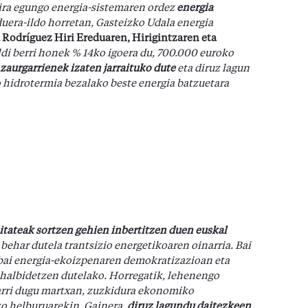
ira egungo energia-sistemaren ordez
energia
uera-ildo horretan, Gasteizko Udala energia
 Rodríguez Hiri Ereduaren, Hirigintzaren eta
ldi berri honek % 14ko igoera du, 700.000 euroko
zaurgarrienek izaten jarraituko dute
eta diruz lagun
 hidrotermia bezalako beste energia batzuetara
tateak sortzen gehien inbertitzen duen euskal
behar dutela trantsizio energetikoaren oinarria. Bai
bai energia-ekoizpenaren demokratizazioan eta
halbidetzen dutelako. Horregatik, lehenengo
 jarri dugu martxan, zuzkidura ekonomiko
ko helburuarekin.
Gainera,
diruz lagundu daitezkeen