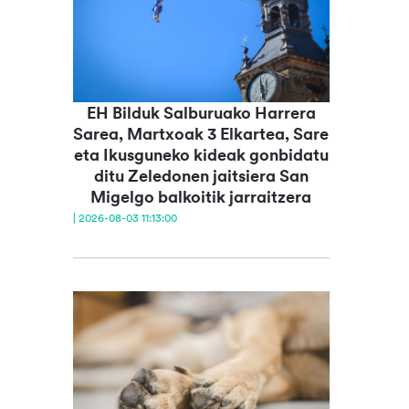
EH Bilduk Salburuako Harrera
Sarea, Martxoak 3 Elkartea, Sare
eta Ikusguneko kideak gonbidatu
ditu Zeledonen jaitsiera San
Migelgo balkoitik jarraitzera
| 2026-08-03 11:13:00