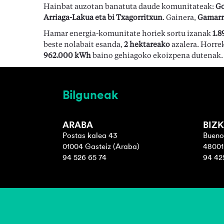
Hainbat auzotan banatuta daude komunitateak:
Go
Arriaga-Lakua eta bi Txagorritxun
. Gainera,
Gamarr
Hamar energia-komunitate horiek sortu izanak
1.8
beste nolabait esanda,
2 hektareako
azalera. Horre
962.000 kWh
baino gehiagoko ekoizpena dutenak.
Bilguneak
ARABA
BIZK
Postas kalea 43
Bueno
01004 Gasteiz (Araba)
48001 
94 526 65 74
94 42