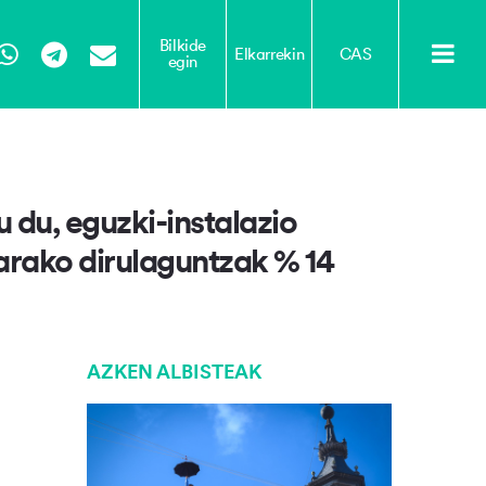
Bilkide
Elkarrekin
CAS
egin
Tube
WhatsApp
Telegram
Email
 du, eguzki-instalazio
tarako dirulaguntzak % 14
AZKEN ALBISTEAK