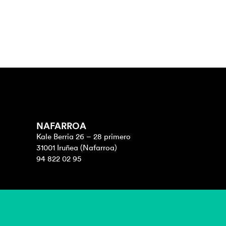
NAFARROA
Kale Berria 26 – 28 primero
31001 Iruñea (Nafarroa)
94 822 02 95