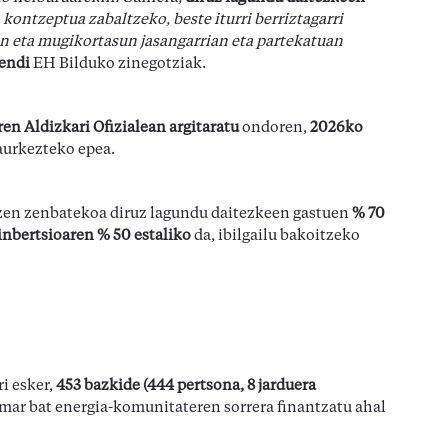
ontzeptua zabaltzeko, beste iturri berriztagarri
n eta mugikortasun jasangarrian eta partekatuan
endi
EH Bilduko zinegotziak.
en Aldizkari Ofizialean argitaratu
ondoren,
2026ko
aurkezteko epea.
tzen zenbatekoa diruz lagundu daitezkeen gastuen
% 70
inbertsioaren % 50 estaliko
da, ibilgailu bakoitzeko
i esker,
453 bazkide (444 pertsona, 8 jarduera
mar bat energia-komunitateren sorrera finantzatu ahal