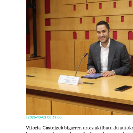
| 2025-10-02 08:39:00
Vitoria-Gasteizek
bigarren urtez aktibatu du aut