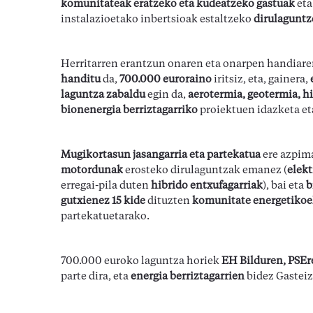
komunitateak eratzeko eta kudeatzeko gastuak
eta
instalazioetako inbertsioak estaltzeko
dirulaguntz
Herritarren erantzun onaren eta onarpen handiare
handitu
da,
700.000 euroraino
iritsiz, eta, gainera,
laguntza zabaldu
egin da,
aerotermia, geotermia, hi
bionenergia berriztagarriko
proiektuen idazketa eta
Mugikortasun jasangarria eta partekatua
ere azpima
motordunak
erosteko dirulaguntzak emanez (
elekt
erregai-pila duten
hibrido entxufagarriak
), bai eta
b
gutxienez 15 kide
dituzten
komunitate energetiko
partekatuetarako.
700.000 euroko laguntza horiek
EH Bilduren, PSEr
parte dira, eta
energia berriztagarrien
bidez Gasteiz