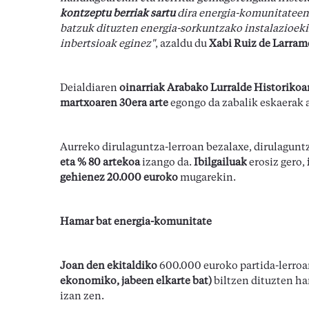
kontzeptu berriak sartu
dira energia-komunitateen k
batzuk dituzten energia-sorkuntzako instalazioeki
inbertsioak eginez"
, azaldu du
Xabi Ruiz de Larram
Deialdiaren
oinarriak Arabako Lurralde Historikoar
martxoaren 30era arte
egongo da zabalik eskaerak 
Aurreko dirulaguntza-lerroan bezalaxe, dirulagun
eta % 80 artekoa
izango da.
Ibilgailuak
erosiz gero,
gehienez 20.000 euroko
mugarekin.
Hamar bat energia-komunitate
Joan den ekitaldiko
600.000 euroko partida-lerroar
ekonomiko, jabeen elkarte bat)
biltzen dituzten ha
izan zen.