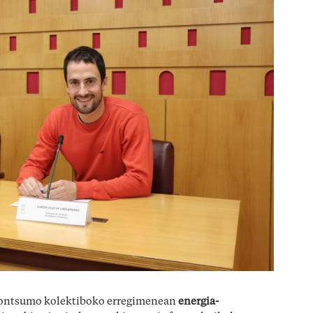
okontsumo kolektiboko erregimenean
energia-