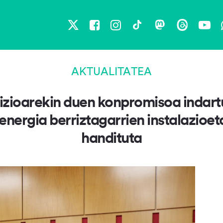
X
Facebook
Instagram
TikTok
Mastodon
Threads
You
AKTUALITATEA
izioarekin duen konpromisoa indartu
energia berriztagarrien instalazioe
handituta