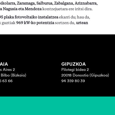
ikolarra, Zaramaga, Salburua, Zabalgana, Ariznabarra,
a Nagusia eta Mendoza
kontzejuetara ere iritsi dira.
95 plaka fotovoltaiko instalatzea
ekarri du; hau da,
k guztiak
969 kW-ko potentzia
sortzen du,
urtean
AIA
GIPUZKOA
s Aires 2
Pilotegi bidea 2
Bilbo (Bizkaia)
20018 Donostia (Gipuzkoa)
5 63 66
94 359 80 39