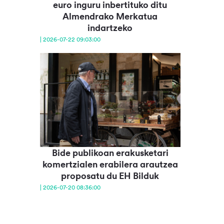
euro inguru inbertituko ditu
Almendrako Merkatua
indartzeko
| 2026-07-22 09:03:00
Bide publikoan erakusketari
komertzialen erabilera arautzea
proposatu du EH Bilduk
| 2026-07-20 08:36:00