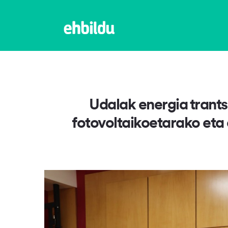
Udalak energia trants
fotovoltaikoetarako eta 