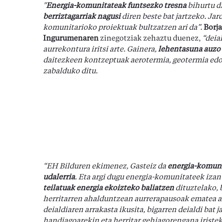
"
Energia-komunitateak funtsezko tresna
bihurtu d
berriztagarriak nagusi
diren beste bat jartzeko.
Jard
komunitarioko proiektuak bultzatzen ari da”.
Borja
Ingurumenaren
zinegotziak zehaztu duenez,
“deia
aurrekontura iritsi arte. Gainera,
lehentasuna auzo 
daitezkeen kontzeptuak aerotermia, geotermia edo
zabalduko ditu.
“EH Bilduren ekimenez, Gasteiz da
energia-komuni
udalerria
.
Eta argi dugu energia-komunitateek izan 
teilatuak energia ekoizteko baliatzen
dituztelako, 
herritarren ahalduntzean aurrerapausoak ematea a
deialdiaren arrakasta ikusita, bigarren deialdi bat
handiagoarekin eta herritar gehiagorengana iriste