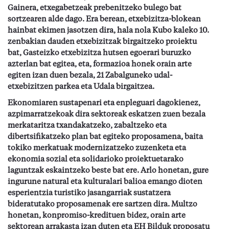
Gainera, etxegabetzeak prebenitzeko bulego bat
sortzearen alde dago. Era berean, etxebizitza-blokean
hainbat ekimen jasotzen dira, hala nola Kubo kaleko 10.
zenbakian dauden etxebizitzak birgaitzeko proiektu
bat, Gasteizko etxebizitza hutsen egoerari buruzko
azterlan bat egitea, eta,
formazioa honek orain arte
egiten
izan duen
beza
la,
21
Zabalguneko
udal-
etxebizitzen parkea eta Udala birgaitzea.
Ekonomiaren sustapenari eta enpleguari dag
okienez,
azpimarratzekoak dira
sektoreak eskatzen zuen bezala
m
erkataritz
a t
xandakatzeko,
z
abaltzeko eta
d
ibertsifikatzeko
p
lan bat egiteko proposamena,
baita
tokiko merkatuak modernizatzeko zuzenketa eta
ekonomia sozial eta solidarioko proiektuetarako
laguntzak eskaintzeko beste bat
ere
. Arlo honetan, gure
ingurune natural eta kulturalari balioa emango dioten
esperientzia turistiko
jasangarriak
sustatzera
bideratutako proposamenak ere sartzen dira. Multzo
honetan, konpromiso-kredituen bidez, orain arte
sektorean arrakasta izan duten
eta EH Bilduk proposatu