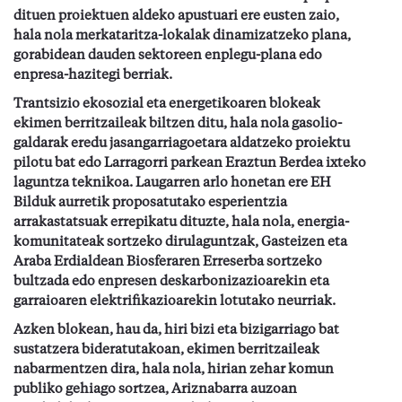
dituen
proiektuen aldeko apustuari ere eusten zaio,
hala nola merkataritza-lokalak dinamizatzeko plana,
gorabidean dauden sektoreen enplegu-plana edo
enpresa-hazitegi berriak.
Trantsizio ekosozial eta energetikoaren blokeak
ekimen berritzaileak biltzen ditu, hala nola gasolio-
galdarak eredu
jasangarria
goetara aldatzeko proiektu
pilotu bat edo Larragorri parkean Eraztun Berdea ixteko
laguntza teknikoa. Laugarren arlo honetan ere
EH
Bilduk aurretik proposatutako
esperientzia
arrakastatsuak errepikatu dituzte, hala nola, energia-
komunitateak sortzeko dirulaguntza
k
, Gasteizen eta
Araba Erdialdean Biosferaren Erreserba sortzeko
bultzada edo enpresen deskarbonizazioarekin eta
garraioaren elektrifikazioarekin lotutako neurriak.
Azken blokean, hau da, hiri
bizi eta
bizi
garriago
bat
sustatzera bideratutakoan, ekimen berritzaileak
nabarmentzen dira, hala nola, hirian zehar komun
publiko gehiago sortzea, Ariznabarra auzoan