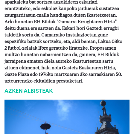
aparkaleku bat sortzea auzo
kideen
eskariari
erantzuteko, edo eskolaz kanpoko jarduerak sustatzea
zaurgarritasun
-maila handiagoa duten ikastetxeetan.
Arlo honetan EH Bilduk "Gamarra Errugbiaren Hiria"
deitu duena ere sartzen da. Eskari hori Gaztedi
errugbi
taldetik sortu da,
Gamarrako instalazio
etan gune
espezifiko batzuk sortzeko, eta, aldi berean, Lakua 03ko
2 futbol-zelai
ak libre geratuko liratezke
. Proposamen
multzo honetan nabarmentzen da, gainera, EH Bilduk
jarraipena ematen diela aurreko
ikasturteetan
sartu
zituen ekimenei, hala nola Gasteiz Euskararen Hiria,
Gazte Plaza edo 1976ko martxoaren 3ko sarraskiaren 50.
urteurreneko ekitaldien prestaketari.
AZKEN ALBISTEAK