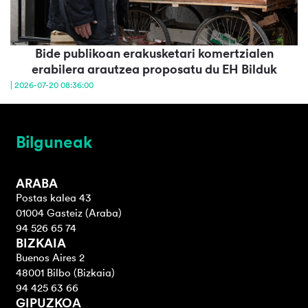
Bide publikoan erakusketari komertzialen
erabilera arautzea proposatu du EH Bilduk
| 2026-07-20 08:36:00
Bilguneak
ARABA
Postas kalea 43
01004 Gasteiz (Araba)
94 526 65 74
BIZKAIA
Buenos Aires 2
48001 Bilbo (Bizkaia)
94 425 63 66
GIPUZKOA