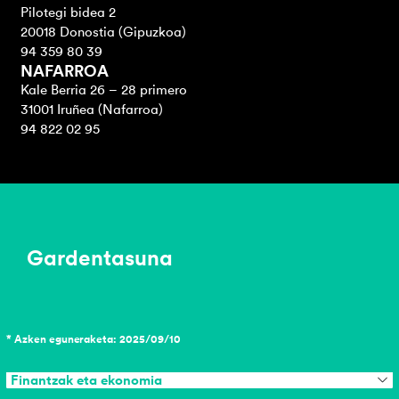
Pilotegi bidea 2
20018 Donostia (Gipuzkoa)
94 359 80 39
NAFARROA
Kale Berria 26 – 28 primero
31001 Iruñea (Nafarroa)
94 822 02 95
Gardentasuna
* Azken eguneraketa: 2025/09/10
Finantzak eta ekonomia