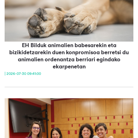
EH Bilduk animalien babesarekin eta
bizikidetzarekin duen konpromisoa berretsi du
animalien ordenantza berriari egindako
ekarpenetan
| 2026-07-30 09:41:00