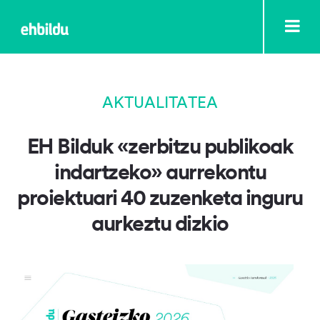
AKTUALITATEA
EH Bilduk «zerbitzu publikoak
indartzeko» aurrekontu
proiektuari 40 zuzenketa inguru
aurkeztu dizkio