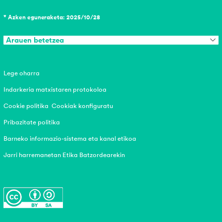
* Azken eguneraketa: 2025/10/28
Arauen betetzea
Lege oharra
Indarkeria matxistaren protokoloa
Cookie politika
Cookiak konfiguratu
Pribazitate politika
Barneko informazio-sistema eta kanal etikoa
Jarri harremanetan Etika Batzordearekin