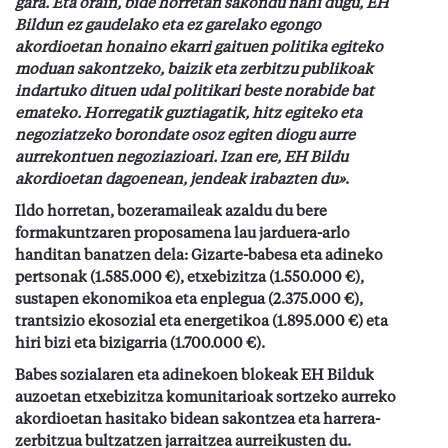
gara.
Eta o
rain
,
bide horretan sakondu nahi dugu, EH
Bildun ez gaudelako eta ez garelako egongo
akordioetan honaino ekarri gaituen politika egiteko
moduan sakontzeko, baizik eta zerbitzu publikoak
indartuko dituen udal politikari beste norabide bat
emateko. Horregatik guztiagatik, hitz egiteko eta
negoziatzeko borondate osoz egiten diogu aurre
aurrekontuen negoziazioari. Izan ere, EH Bildu
akordioetan dagoenean, jendeak irabazten du
»
.
Ildo horretan, bozeramaileak azaldu du bere
formakuntzaren proposamena lau jarduera-arlo
handitan banatzen dela: Gizarte-babesa eta adineko
pertsonak
(1.585.000 €), etxebizitza (1.550.000 €),
sustapen ekonomikoa eta enplegua (2.375.000 €),
trantsizio ekosozial eta energetikoa (1.895.000 €) eta
hiri bizi eta bizi
garria
(1.700.000 €).
Babes sozialaren eta adinekoen blokeak EH Bilduk
auzoetan etxebizitza komunitarioak sortzeko aurreko
akordioetan hasitako bidean sakontzea eta harrera-
zerbitzua bultzatzen jarraitzea aurreikusten du.