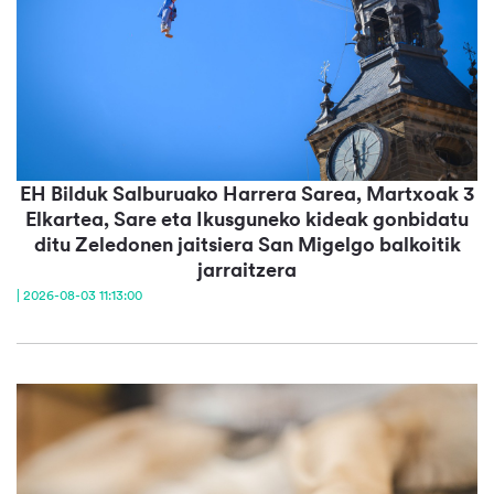
EH Bilduk Salburuako Harrera Sarea, Martxoak 3
Elkartea, Sare eta Ikusguneko kideak gonbidatu
ditu Zeledonen jaitsiera San Migelgo balkoitik
jarraitzera
| 2026-08-03 11:13:00