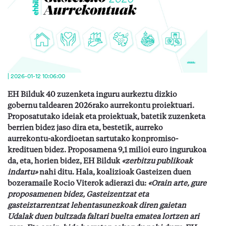
| 2026-01-12 10:06:00
EH Bilduk 40 zuzenketa inguru aurkeztu dizkio
gobernu taldearen 2026rako aurrekontu proiektuari.
Proposatutako
ideiak eta proiektuak
, batetik
zuzenketa
berrien bidez
jaso dira eta
, beste
tik
, aurreko
aurrekontu-akordioetan sartutako konpromiso-
kredituen bidez. Proposamena 9,1 milioi euro ingurukoa
da, eta, horien bidez, EH Bilduk
«
zerbitzu publikoak
indartu
»
nahi ditu. Hala, koalizioak Gasteizen duen
bozeramaile Rocio Viterok adierazi du:
«
Orain arte, gure
proposamenen bidez, Gasteizentzat eta
gasteiztarrentzat lehentasunezkoak diren gaie
tan
Udalak duen
bultzada faltari buelta ematea lortzen ari