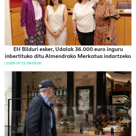
EH Bilduri esker, Udalak 36.000 euro inguru
inbertituko ditu Almendrako Merkatua indartzeko
| 2026-07-22 09:03:00