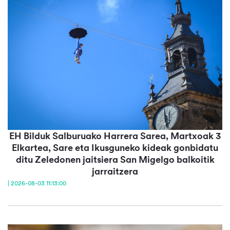
EH Bilduk Salburuako Harrera Sarea, Martxoak 3
Elkartea, Sare eta Ikusguneko kideak gonbidatu
ditu Zeledonen jaitsiera San Migelgo balkoitik
jarraitzera
| 2026-08-03 11:13:00