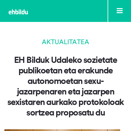
AKTUALITATEA
EH Bilduk Udaleko sozietate
publikoetan eta erakunde
autonomoetan sexu-
jazarpenaren eta jazarpen
sexistaren aurkako protokoloak
sortzea proposatu du