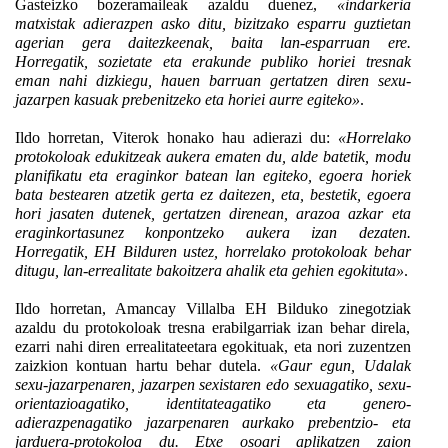
Gasteizko bozeramaileak azaldu duenez,
«
i
ndarkeria
matxistak adierazpen asko ditu, bizitzako esparru guztietan
agerian gera daitezkeenak, baita lan-esparruan ere.
Horregatik, sozietate eta erakunde publiko horiei tresnak
eman nahi dizkiegu, hauen barruan gertatzen diren sexu-
jazarpen kasuak prebenitzeko eta horiei aurre egiteko»
.
Ildo horretan, Viterok honako hau adierazi du:
«Horrelako
protokoloak edukitzeak aukera ematen du, alde batetik, modu
planifikatu eta eraginkor batean lan egiteko, egoera horiek
bata bestearen atzetik gerta ez daitezen, eta, bestetik, egoera
hori jasaten dutenek, gertatzen direnean, arazoa azkar eta
eraginkortasunez konpontzeko aukera izan dezaten.
Horregatik, EH Bilduren ustez, horrelako protokoloak behar
ditugu, lan-errealitate bakoitzera ahalik eta gehien egokituta»
.
Ildo horretan, Amancay Villalba EH Bilduko zinegotziak
azaldu du protokoloak tresna erabilgarriak izan behar direla,
ezarri nahi diren errealitateetara egokituak, eta n
ori zuzentzen
zaizkion
kontuan hartu behar dutela.
«Gaur egun, Udalak
sexu-jazarpenaren, jazarpen sexistaren edo sexuagatiko, sexu-
orientazioagatiko, identitateagatiko eta genero-
adierazpenagatiko jazarpenaren aurkako prebentzio- eta
jarduera-protokoloa du. Etxe osoari aplikatzen zaion