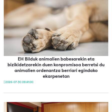
EH Bilduk animalien babesarekin eta
bizikidetzarekin duen konpromisoa berretsi du
animalien ordenantza berriari egindako
ekarpenetan
| 2026-07-30 09:41:00