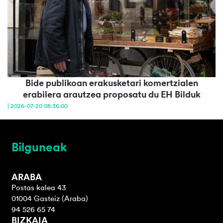
Bide publikoan erakusketari komertzialen
erabilera arautzea proposatu du EH Bilduk
| 2026-07-20 08:36:00
Bilguneak
ARABA
Postas kalea 43
01004 Gasteiz (Araba)
94 526 65 74
BIZKAIA