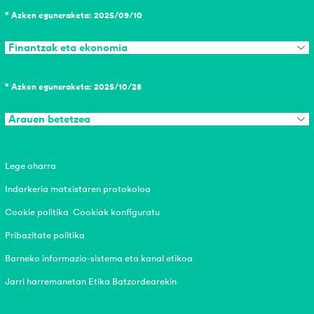
* Azken eguneraketa: 2025/09/10
Finantzak eta ekonomia
* Azken eguneraketa: 2025/10/28
Arauen betetzea
Lege oharra
Indarkeria matxistaren protokoloa
Cookie politika
Cookiak konfiguratu
Pribazitate politika
Barneko informazio-sistema eta kanal etikoa
Jarri harremanetan Etika Batzordearekin