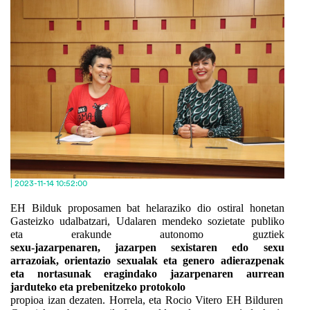
| 2023-11-14 10:52:00
EH Bilduk proposamen bat helaraziko dio ostiral honetan
Gasteizko udalbatzari, Udalaren mendeko sozietate publiko
eta erakunde autonomo guztiek
sexu-jazarpenaren, jazarpen sexistaren edo sexu
arrazoiak, orientazio sexualak eta genero adierazpenak
eta nortasunak eragindako jazarpenaren aurrean
jarduteko eta prebenitzeko
protokolo
propioa izan dezaten. Horrela, eta Rocio Vitero EH Bilduren