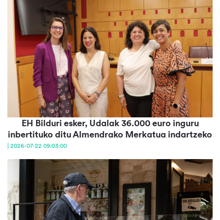
EH Bilduri esker, Udalak 36.000 euro inguru
inbertituko ditu Almendrako Merkatua indartzeko
| 2026-07-22 09:03:00