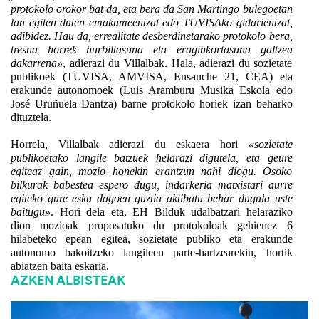
protokolo orokor bat da, eta bera da San Martingo bulegoetan
lan egiten duten emakumeentzat edo TUVISAko gidarientzat,
adibidez. Hau da, errealitate desberdinetarako protokolo bera,
tresna horrek hurbiltasuna eta eraginkortasuna galtzea
dakarrena»
, adierazi du Villalbak. Hala, adierazi du sozietate
publikoek (TUVISA, AMVISA, Ensanche 21, CEA
)
eta
erakunde autonomoek
(
Luis Aramburu
Musika Eskola
edo
José Uruñuela
Dantza
) barne protokolo horiek izan beharko
dituztela.
Horrela, Villalbak adierazi du eskaera hori
«sozietate
publikoetako langile batzuek helarazi digutela, eta geure
egiteaz gain, mozio honekin erantzun nahi diogu. Osoko
bilkurak babestea espero dugu, indarkeria matxistari aurre
egiteko gure esku dagoen guztia aktibatu behar dugula uste
baitugu»
. Hori dela eta, EH Bilduk udalbatzari helaraziko
dion mozioak proposatuko du protokoloak gehienez 6
hilabeteko epean egitea, sozietate publiko eta erakunde
autonomo bakoitzeko langileen parte-hartzearekin, hortik
abiatzen baita eskaria.
AZKEN ALBISTEAK