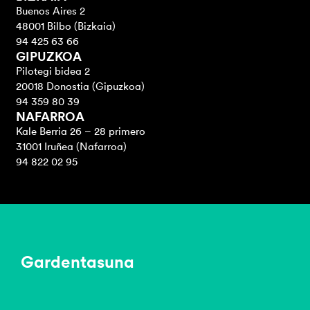
Buenos Aires 2
48001 Bilbo (Bizkaia)
94 425 63 66
GIPUZKOA
Pilotegi bidea 2
20018 Donostia (Gipuzkoa)
94 359 80 39
NAFARROA
Kale Berria 26 – 28 primero
31001 Iruñea (Nafarroa)
94 822 02 95
Gardentasuna