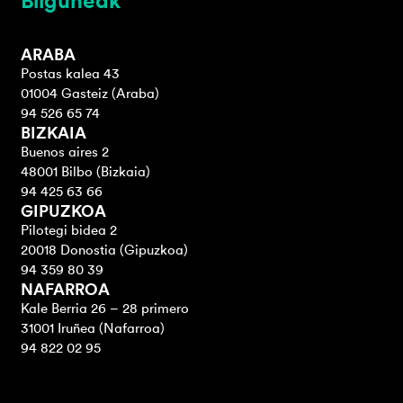
Bilguneak
ARABA
Postas kalea 43
01004 Gasteiz (Araba)
94 526 65 74
BIZKAIA
Buenos aires 2
48001 Bilbo (Bizkaia)
94 425 63 66
GIPUZKOA
Pilotegi bidea 2
20018 Donostia (Gipuzkoa)
94 359 80 39
NAFARROA
Kale Berria 26 – 28 primero
31001 Iruñea (Nafarroa)
94 822 02 95