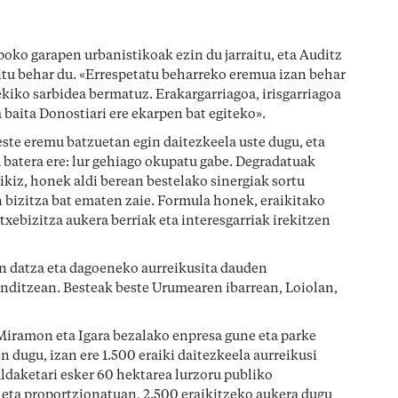
poko garapen urbanistikoak ezin du jarraitu, eta Auditz
aitu behar du. «Errespetatu beharreko eremua izan behar
ekiko sarbidea bermatuz. Erakargarriagoa, irisgarriagoa
a baita Donostiari ere ekarpen bat egiteko».
ste eremu batzuetan egin daitezkeela uste dugu, eta
 batera ere: lur gehiago okupatu gabe. Degradatuak
ikiz, honek aldi berean bestelako sinergiak sortu
n bizitza bat ematen zaie. Formula honek, eraikitako
xebizitza aukera berriak eta interesgarriak irekitzen
n datza eta dagoeneko aurreikusita dauden
nditzean. Besteak beste Urumearen ibarrean, Loiolan,
 Miramon eta Igara bezalako enpresa gune eta parke
 dugu, izan ere 1.500 eraiki daitezkeela aurreikusi
aldaketari esker 60 hektarea lurzoru publiko
 eta proportzionatuan, 2.500 eraikitzeko aukera dugu