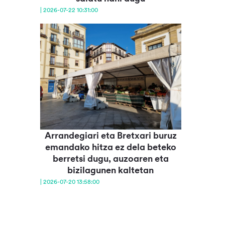
| 2026-07-22 10:31:00
Arrandegiari eta Bretxari buruz
emandako hitza ez dela beteko
berretsi dugu, auzoaren eta
bizilagunen kaltetan
| 2026-07-20 13:58:00