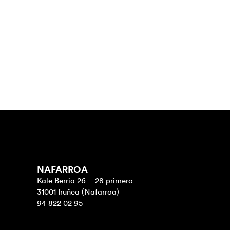
NAFARROA
Kale Berria 26 – 28 primero
31001 Iruñea (Nafarroa)
94 822 02 95