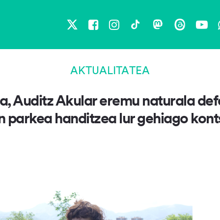
X
Facebook
Instagram
TikTok
Mastodon
Threads
You
AKTUALITATEA
ia, Auditz Akular eremu naturala de
 parkea handitzea lur gehiago kon