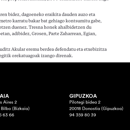
aren bidez, dagoeneko eraikita dauden auzo eta
 metro karratu bakar bat gehiago kontsumitu gabe,
otzen duenez. Tresna honek ahalbidetzen du
etan, adibidez, Grosen, Parte Zaharrean, Egian,
Auditz Akular eremu berdea defendatu eta etxebizitza
egitik orekatuagoak izango direnak.
AIA
GIPUZKOA
s Aires 2
Pilotegi bidea 2
Bilbo (Bizkaia)
20018 Donostia (Gipuzkoa)
5 63 66
94 359 80 39