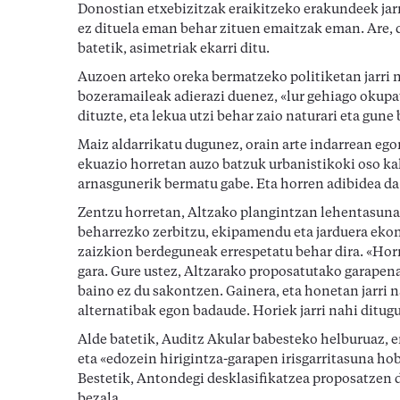
Donostian etxebizitzak eraikitzeko erakundeek jarr
ez dituela eman behar zituen emaitzak eman. Are, d
batetik, asimetriak ekarri ditu.
Auzoen arteko oreka bermatzeko politiketan jarri n
bozeramaileak adierazi duenez, «lur gehiago okupa
dituzte, eta lekua utzi behar zaio naturari eta gune 
Maiz aldarrikatu dugunez, orain arte indarrean eg
ekuazio horretan auzo batzuk urbanistikoki oso kal
arnasgunerik bermatu gabe. Eta horren adibidea da
Zentzu horretan, Altzako plangintzan lehentasuna 
beharrezko zerbitzu, ekipamendu eta jarduera ekon
zaizkion berdeguneak errespetatu behar dira. «Hor
gara. Gure ustez, Altzarako proposatutako garapenak
baino ez du sakontzen. Gainera, eta honetan jarri
alternatibak egon badaude. Horiek jarri nahi ditugu
Alde batetik, Auditz Akular babesteko helburuaz,
eta «edozein hirigintza-garapen irisgarritasuna ho
Bestetik, Antondegi desklasifikatzea proposatze
bezala.