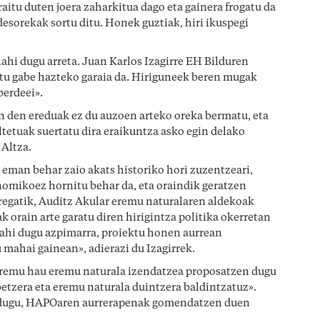
aitu duten joera zaharkitua dago eta gainera frogatu da
esorekak sortu ditu. Honek guztiak, hiri ikuspegi
ahi dugu arreta. Juan Karlos Izagirre EH Bilduren
tu gabe hazteko garaia da. Hiriguneek beren mugak
berdeei».
on den ereduak ez du auzoen arteko oreka bermatu, eta
tetuak suertatu dira eraikuntza asko egin delako
 Altza.
eman behar zaio akats historiko hori zuzentzeari,
omikoez hornitu behar da, eta oraindik geratzen
regatik, Auditz Akular eremu naturalaren aldekoak
 orain arte garatu diren hirigintza politika okerretan
 nahi dugu azpimarra, proiektu honen aurrean
 mahai gainean», adierazi du Izagirrek.
 eremu hau eremu naturala izendatzea proposatzen dugu
betzera eta eremu naturala duintzera baldintzatuz».
n dugu, HAPOaren aurrerapenak gomendatzen duen