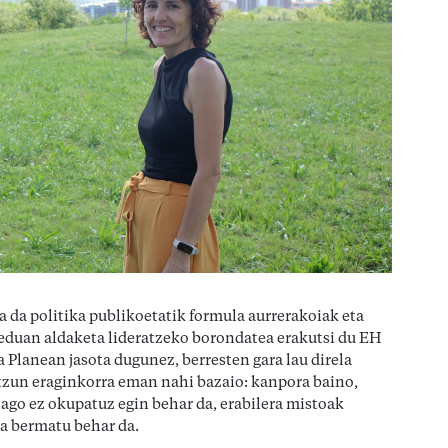
a da politika publikoetatik formula aurrerakoiak eta
eduan aldaketa lideratzeko borondatea erakutsi du EH
 Planean jasota dugunez, berresten gara lau direla
ntzun eraginkorra eman nahi bazaio: kanpora baino,
iago ez okupatuz egin behar da, erabilera mistoak
ta bermatu behar da.