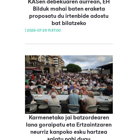
KASen debekuaren aurrean, EH
Bilduk mahai baten eraketa
proposatu du irtenbide adostu
bat bilatzeko
| 2026-07-29 11:37:00
Karmenetako jai batzordearen
lana goraipatu eta Ertzaintzaren
neurriz kanpoko esku hartzea
salatu nahi dugu