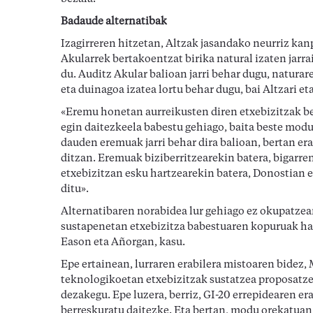
Badaude alternatibak
Izagirreren hitzetan, Altzak jasandako neurriz kan
Akularrek bertakoentzat birika natural izaten jarr
du. Auditz Akular balioan jarri behar dugu, naturar
eta duinagoa izatea lortu behar dugu, bai Altzari et
«Eremu honetan aurreikusten diren etxebizitzak be
egin daitezkeela babestu gehiago, baita beste modu
dauden eremuak jarri behar dira balioan, bertan era
ditzan. Eremuak biziberritzearekin batera, bigarre
etxebizitzan esku hartzearekin batera, Donostian et
ditu».
Alternatibaren norabidea lur gehiago ez okupatzea
sustapenetan etxebizitza babestuaren kopuruak ha
Eason eta Añorgan, kasu.
Epe ertainean, lurraren erabilera mistoaren bidez,
teknologikoetan etxebizitzak sustatzea proposatzen
dezakegu. Epe luzera, berriz, GI-20 errepidearen er
berreskuratu daitezke. Eta bertan, modu orekatuan