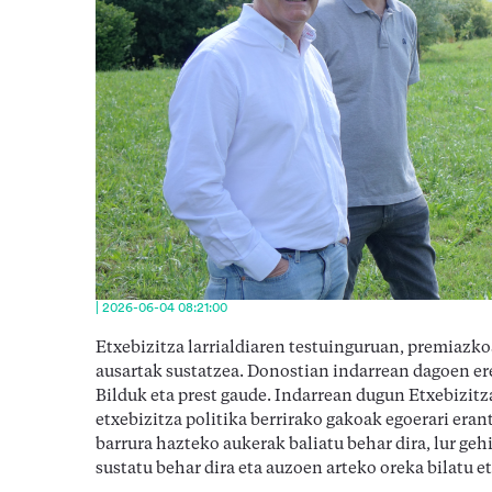
| 2026-06-04 08:21:00
Etxebizitza larrialdiaren testuinguruan, premiazko
ausartak sustatzea. Donostian indarrean dagoen er
Bilduk eta prest gaude. Indarrean dugun Etxebizitza
etxebizitza politika berrirako gakoak egoerari era
barrura hazteko aukerak baliatu behar dira, lur geh
sustatu behar dira eta auzoen arteko oreka bilatu e