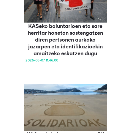
KASeko boluntarioen eta sare
herritar honetan sostengatzen
diren pertsonen aurkako
jazarpen eta identifikazioekin
amaitzeko eskatzen dugu
| 2026-08-07 11:46:00