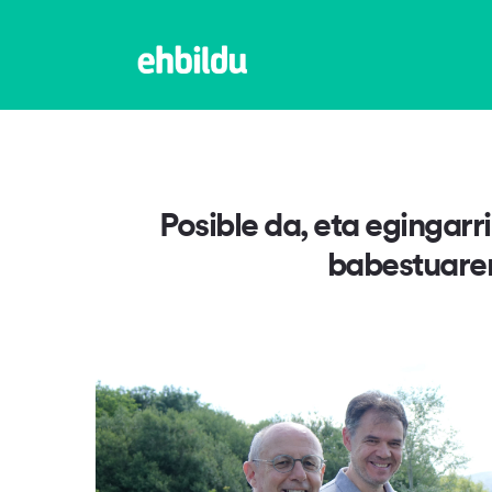
Posible da, eta egingarr
babestuaren