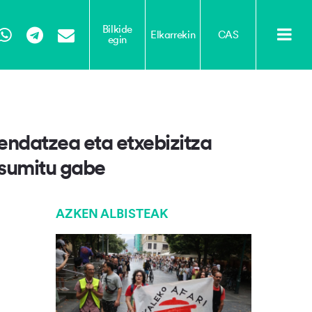
Bilkide
Elkarrekin
CAS
egin
Tube
WhatsApp
Telegram
Email
fendatzea eta etxebizitza
tsumitu gabe
AZKEN ALBISTEAK