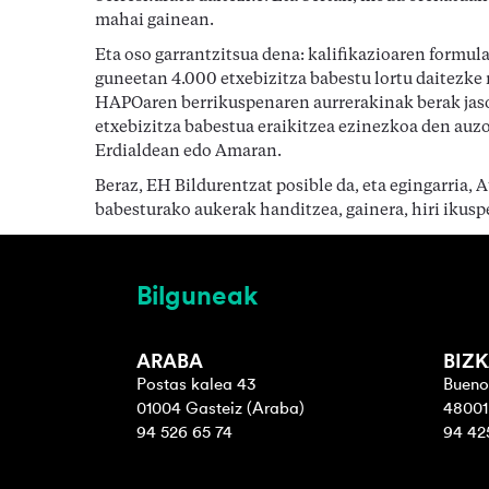
mahai gainean.
Eta oso garrantzitsua dena: kalifikazioaren formul
guneetan 4.000 etxebizitza babestu lortu daitezke
HAPOaren berrikuspenaren aurrerakinak berak jas
etxebizitza babestua eraikitzea ezinezkoa den auzo
Erdialdean edo Amaran.
Beraz, EH Bildurentzat posible da, eta egingarria, 
babesturako aukerak handitzea, gainera, hiri ikusp
Bilguneak
ARABA
BIZK
Postas kalea 43
Bueno
01004 Gasteiz (Araba)
48001 
94 526 65 74
94 42