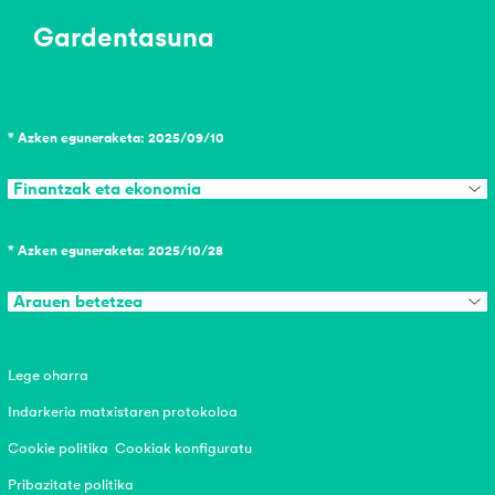
Gardentasuna
* Azken eguneraketa: 2025/09/10
Finantzak eta ekonomia
* Azken eguneraketa: 2025/10/28
Arauen betetzea
Lege oharra
Indarkeria matxistaren protokoloa
Cookie politika
Cookiak konfiguratu
Pribazitate politika