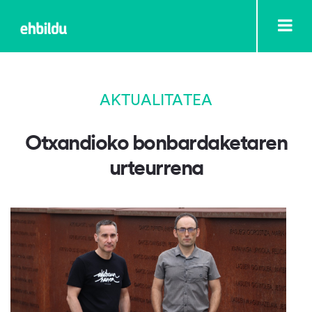
AKTUALITATEA
Otxandioko bonbardaketaren
urteurrena