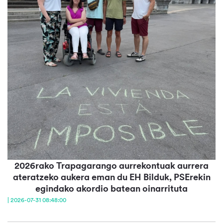
2026rako Trapagarango aurrekontuak aurrera
ateratzeko aukera eman du EH Bilduk, PSErekin
egindako akordio batean oinarrituta
| 2026-07-31 08:48:00