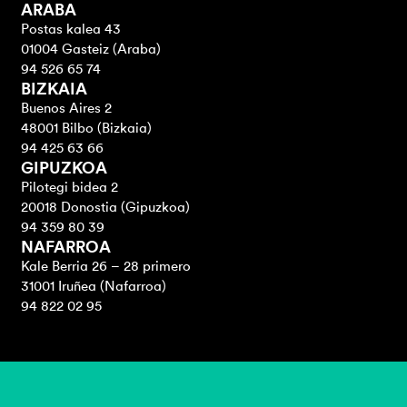
ARABA
Postas kalea 43
01004 Gasteiz (Araba)
94 526 65 74
BIZKAIA
Buenos Aires 2
48001 Bilbo (Bizkaia)
94 425 63 66
GIPUZKOA
Pilotegi bidea 2
20018 Donostia (Gipuzkoa)
94 359 80 39
NAFARROA
Kale Berria 26 – 28 primero
31001 Iruñea (Nafarroa)
94 822 02 95