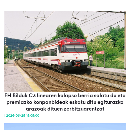
EH Bilduk C3 linearen kolapso berria salatu du eta
premiazko konponbideak eskatu ditu egiturazko
arazoak dituen zerbitzuarentzat
| 2026-06-25 15:05:00