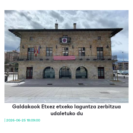
Galdakaok Etxez etxeko laguntza zerbitzua
udaletuko du
| 2026-06-25 18:09:00