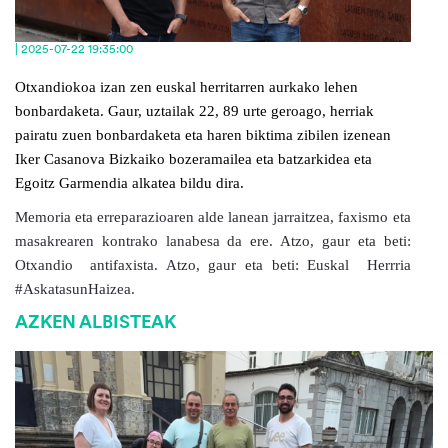
| 2025-07-22 19:35:00
Otxandiokoa izan zen euskal herritarren aurkako lehen
bonbardaketa. Gaur, uztailak 22, 89 urte geroago, herriak
pairatu zuen bonbardaketa eta haren biktima zibilen izenean
Iker Casanova Bizkaiko bozeramailea eta batzarkidea eta
Egoitz Garmendia alkatea bildu dira.
Memoria eta erreparazioaren alde lanean jarraitzea, faxismo eta
masakrearen kontrako lanabesa da ere. Atzo, gaur eta beti:
Otxandio antifaxista. Atzo, gaur eta beti: Euskal Herrria
#AskatasunHaizea.
AZKEN ALBISTEAK