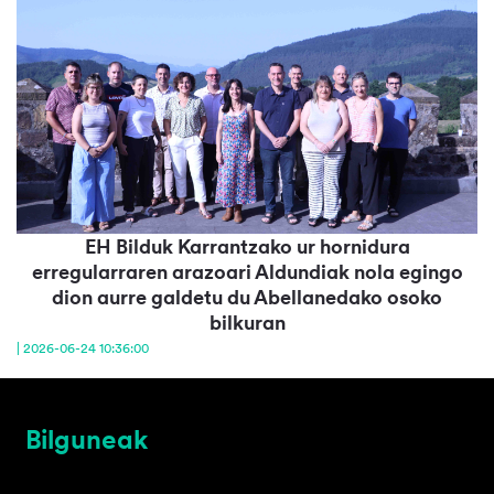
EH Bilduk Karrantzako ur hornidura
erregularraren arazoari Aldundiak nola egingo
dion aurre galdetu du Abellanedako osoko
bilkuran
| 2026-06-24 10:36:00
Bilguneak