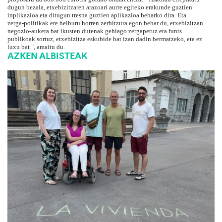
dugun bezala, etxebizitzaren arazoari aurre egiteko erakunde guztien
inplikazioa eta ditugun tresna guztien aplikazioa beharko dira. Eta
zerga-politikak ere helburu horren zerbitzura egon behar du, etxebizitzan
negozio-aukera bat ikusten dutenak gehiago zergapetuz eta funts
publikoak sortuz, etxebizitza eskubide bat izan dadin bermatzeko, eta ez
luxu bat ", amaitu du.
AZKEN ALBISTEAK