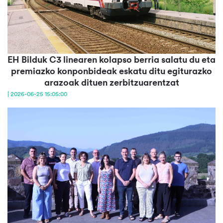
EH Bilduk C3 linearen kolapso berria salatu du eta
premiazko konponbideak eskatu ditu egiturazko
arazoak dituen zerbitzuarentzat
| 2026-06-25 15:05:00