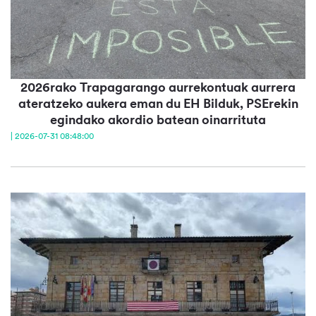
2026rako Trapagarango aurrekontuak aurrera
ateratzeko aukera eman du EH Bilduk, PSErekin
egindako akordio batean oinarrituta
| 2026-07-31 08:48:00