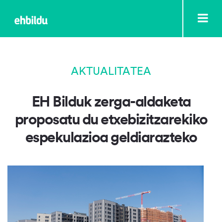
AKTUALITATEA
EH Bilduk zerga-aldaketa
proposatu du etxebizitzarekiko
espekulazioa geldiarazteko