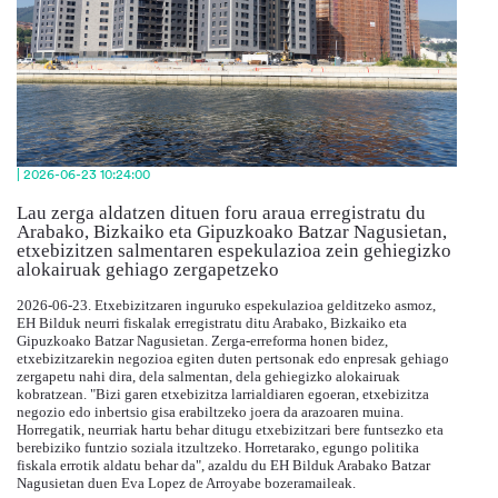
| 2026-06-23 10:24:00
Lau zerga aldatzen dituen foru araua erregistratu du
Arabako, Bizkaiko eta Gipuzkoako Batzar Nagusietan,
etxebizitzen salmentaren espekulazioa zein gehiegizko
alokairuak gehiago zergapetzeko
2026-06-23. Etxebizitzaren inguruko espekulazioa gelditzeko asmoz,
EH Bilduk neurri fiskalak erregistratu ditu Arabako, Bizkaiko eta
Gipuzkoako Batzar Nagusietan. Zerga-erreforma honen bidez,
etxebizitzarekin negozioa egiten duten pertsonak edo enpresak gehiago
zergapetu nahi dira, dela salmentan, dela gehiegizko alokairuak
kobratzean. "Bizi garen etxebizitza larrialdiaren egoeran, etxebizitza
negozio edo inbertsio gisa erabiltzeko joera da arazoaren muina.
Horregatik, neurriak hartu behar ditugu etxebizitzari bere funtsezko eta
berebiziko funtzio soziala itzultzeko. Horretarako, egungo politika
fiskala errotik aldatu behar da", azaldu du EH Bilduk Arabako Batzar
Nagusietan duen Eva Lopez de Arroyabe bozeramaileak.