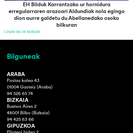
EH Bilduk Karrantzako ur hornidura
erregularraren arazoari Aldundiak nola egingo
dion aurre galdetu du Abellanedako osoko
bilkuran
| 2026-06-24 10:36:00
Bilguneak
ARABA
Postas kalea 43
01004 Gasteiz (Araba)
94 526 65 74
BIZKAIA
Buenos Aires 2
48001 Bilbo (Bizkaia)
94 425 63 66
GIPUZKOA
Pilotegi bidea 2