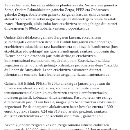
Zentzu horretan, lau zerga aldatzea planteatzen da: Sozietateen gaineko
Zerga, Ondare Eskualdaketen gaineko Zerga, PFEZ eta Ondarearen
gaineko Zerga. Sozietateen gaineko Zergaren kasuan, ezin da onartu
alokatzeko etxebizitzekin negozioa egiten dutenek gero onura fiskalak
izatea. Horregatik, alokairuko bost etxebizitza baino gehiago dituztenei
diru-sarreren % 90eko hobaria kentzea proposatzen da.
Ondare Eskualdaketen gaineko Zergaren kasuan, etxebizitzen
salmentagatik ordaintzen dena, EH Bilduk hirugarren eta ondorengo
etxebizitzen eskualdatze tasa handitzea eta edukitzaile handientzat (bost
etxebizitza edo gehiago) are igoera handiagoak ezartzea proposatu du.
"Neurri honekin oztopoak jarri nahi dizkiogu etxebizitzen
kontzentrazioari eta inbertsio espekulatiboari. Etxebizitzak salduta
negozioa egiten dutenek gehiago ordaintzea proposatzen dugu ", azaldu
du Lopez de Arroyabek. Lehen etxebizitza eskuratzen dutenei
lehentasuna emateko, kasu horretan zerga murriztua mantentzen da.
Gainera, EH Bilduk PFEZn % 20ko errekargua jartzea proposatu du
turismo erabilerako etxebizitzei, eta beste horrenbeste eremu
tentsionatuetan alokairuko etxebizitzen errentak erreferentziazko
indizeen gainetik kobratzen dituztenentzat. Kasu horretan ere ezingo
dira hobariak jaso. "Esan bezala, mugak jarri behar zaizkio alokairuaren
negozioari. Ez da onargarria alokairuaren batez besteko errenta 1.300
eurotik gorakoa izatea, 624 eta 813 euro arteko prezioak ezartzen
dituzten erreferentziazko indizeetatik oso urrun ", gaineratu du.
Azkenik, ondare-zergaren kasuan, zerga-oinarria altuena erabiltzea
proposatu da 800.000 eurotik gorako ondareentzat. "Askotan errepikatu