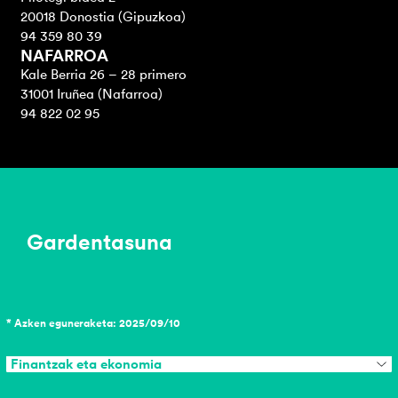
20018 Donostia (Gipuzkoa)
94 359 80 39
NAFARROA
Kale Berria 26 – 28 primero
31001 Iruñea (Nafarroa)
94 822 02 95
Gardentasuna
* Azken eguneraketa: 2025/09/10
Finantzak eta ekonomia