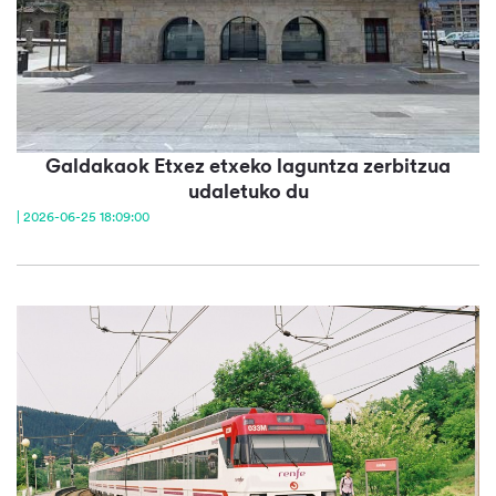
Galdakaok Etxez etxeko laguntza zerbitzua
udaletuko du
| 2026-06-25 18:09:00