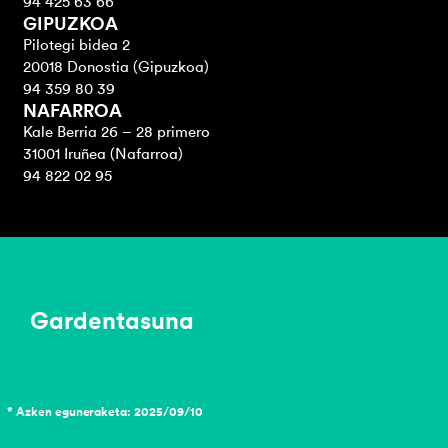
94 425 63 66
GIPUZKOA
Pilotegi bidea 2
20018 Donostia (Gipuzkoa)
94 359 80 39
NAFARROA
Kale Berria 26 – 28 primero
31001 Iruñea (Nafarroa)
94 822 02 95
Gardentasuna
* Azken eguneraketa: 2025/09/10