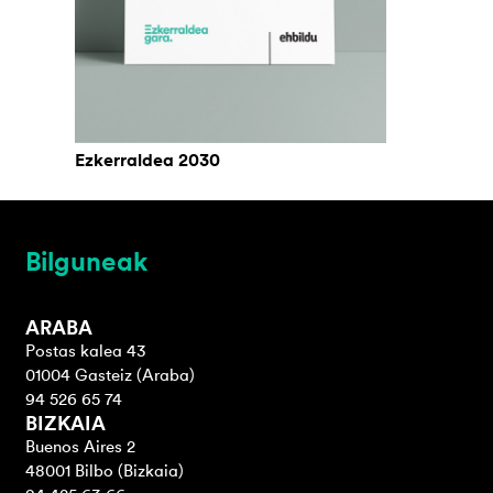
Ezkerraldea 2030
Bilguneak
ARABA
Postas kalea 43
01004 Gasteiz (Araba)
94 526 65 74
BIZKAIA
Buenos Aires 2
48001 Bilbo (Bizkaia)