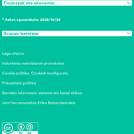
Finantzak eta ekonomia
* Azken eguneraketa: 2025/10/28
Arauen betetzea
Lege oharra
Indarkeria matxistaren protokoloa
Cookie politika
Cookiak konfiguratu
Pribazitate politika
Barneko informazio-sistema eta kanal etikoa
Jarri harremanetan Etika Batzordearekin