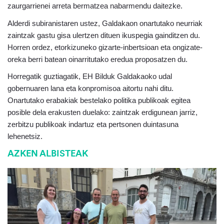
zaurgarrienei arreta bermatzea nabarmendu daitezke.
Alderdi subiranistaren ustez, Galdakaon onartutako neurriak
zaintzak gastu gisa ulertzen dituen ikuspegia gainditzen du.
Horren ordez, etorkizuneko gizarte-inbertsioan eta ongizate-
oreka berri batean oinarritutako eredua proposatzen du.
Horregatik guztiagatik, EH Bilduk Galdakaoko udal
gobernuaren lana eta konpromisoa aitortu nahi ditu.
Onartutako erabakiak bestelako politika publikoak egitea
posible dela erakusten duelako: zaintzak erdigunean jarriz,
zerbitzu publikoak indartuz eta pertsonen duintasuna
lehenetsiz.
AZKEN ALBISTEAK