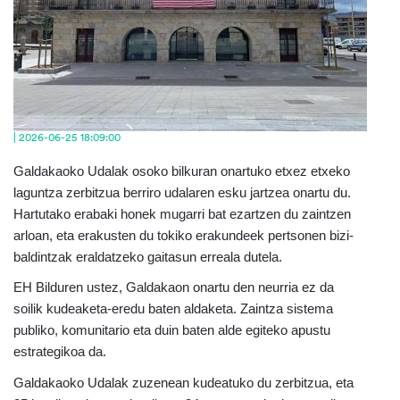
| 2026-06-25 18:09:00
Galdakaoko Udalak osoko bilkuran onartuko etxez etxeko
laguntza zerbitzua berriro udalaren esku jartzea onartu du.
Hartutako erabaki honek mugarri bat ezartzen du zaintzen
arloan, eta erakusten du tokiko erakundeek pertsonen bizi-
baldintzak eraldatzeko gaitasun erreala dutela.
EH Bilduren ustez, Galdakaon onartu den neurria ez da
soilik kudeaketa-eredu baten aldaketa. Zaintza sistema
publiko, komunitario eta duin baten alde egiteko apustu
estrategikoa da.
Galdakaoko Udalak zuzenean kudeatuko du zerbitzua, eta