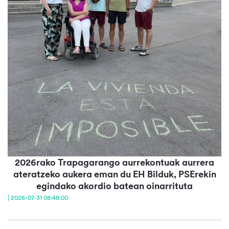
2026rako Trapagarango aurrekontuak aurrera
ateratzeko aukera eman du EH Bilduk, PSErekin
egindako akordio batean oinarrituta
| 2026-07-31 08:48:00