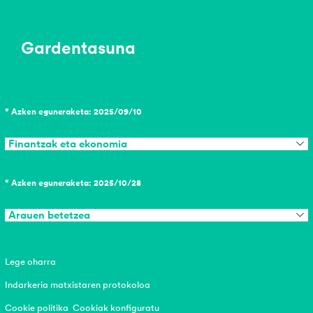
Gardentasuna
* Azken eguneraketa: 2025/09/10
Finantzak eta ekonomia
* Azken eguneraketa: 2025/10/28
Arauen betetzea
Lege oharra
Indarkeria matxistaren protokoloa
Cookie politika
Cookiak konfiguratu