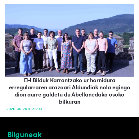
EH Bilduk Karrantzako ur hornidura
erregularraren arazoari Aldundiak nola egingo
dion aurre galdetu du Abellanedako osoko
bilkuran
| 2026-06-24 10:36:00
Bilguneak