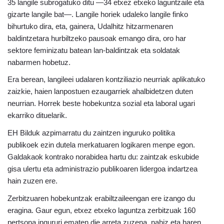
35 langile subrogatuko ditu —34 etxez etxeko laguntzaile eta
gizarte langile bat—. Langile horiek udaleko langile finko
bihurtuko dira, eta, gainera, Udalhitz hitzarmenaren
baldintzetara hurbiltzeko pausoak emango dira, oro har
sektore feminizatu batean lan-baldintzak eta soldatak
nabarmen hobetuz.
Era berean, langileei udalaren kontziliazio neurriak aplikatuko
zaizkie, haien lanpostuen ezaugarriek ahalbidetzen duten
neurrian. Horrek beste hobekuntza sozial eta laboral ugari
ekarriko dituelarik.
EH Bilduk azpimarratu du zaintzen inguruko politika
publikoek ezin dutela merkatuaren logikaren menpe egon.
Galdakaok kontrako norabidea hartu du: zaintzak eskubide
gisa ulertu eta administrazio publikoaren lidergoa indartzea
hain zuzen ere.
Zerbitzuaren hobekuntzak erabiltzaileengan ere izango du
eragina. Gaur egun, etxez etxeko laguntza zerbitzuak 160
pertsona ingururi ematen die arreta zuzena, nahiz eta haren