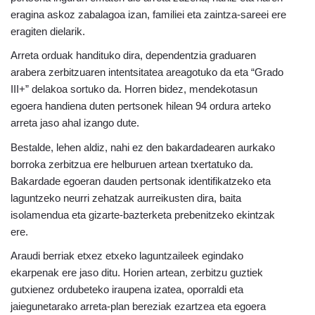
eragina askoz zabalagoa izan, familiei eta zaintza-sareei ere
eragiten dielarik.
Arreta orduak handituko dira, dependentzia graduaren
arabera zerbitzuaren intentsitatea areagotuko da eta “Grado
III+” delakoa sortuko da. Horren bidez, mendekotasun
egoera handiena duten pertsonek hilean 94 ordura arteko
arreta jaso ahal izango dute.
Bestalde, lehen aldiz, nahi ez den bakardadearen aurkako
borroka zerbitzua ere helburuen artean txertatuko da.
Bakardade egoeran dauden pertsonak identifikatzeko eta
laguntzeko neurri zehatzak aurreikusten dira, baita
isolamendua eta gizarte-bazterketa prebenitzeko ekintzak
ere.
Araudi berriak etxez etxeko laguntzaileek egindako
ekarpenak ere jaso ditu. Horien artean, zerbitzu guztiek
gutxienez ordubeteko iraupena izatea, oporraldi eta
jaiegunetarako arreta-plan bereziak ezartzea eta egoera