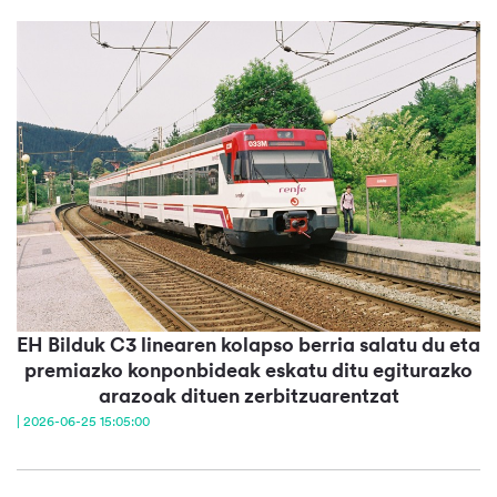
EH Bilduk C3 linearen kolapso berria salatu du eta
premiazko konponbideak eskatu ditu egiturazko
arazoak dituen zerbitzuarentzat
| 2026-06-25 15:05:00