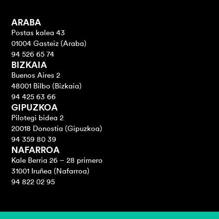
ARABA
Postas kalea 43
01004 Gasteiz (Araba)
94 526 65 74
BIZKAIA
Buenos Aires 2
48001 Bilbo (Bizkaia)
94 425 63 66
GIPUZKOA
Pilotegi bidea 2
20018 Donostia (Gipuzkoa)
94 359 80 39
NAFARROA
Kale Berria 26 – 28 primero
31001 Iruñea (Nafarroa)
94 822 02 95