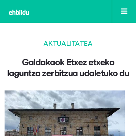
AKTUALITATEA
Galdakaok Etxez etxeko
laguntza zerbitzua udaletuko du