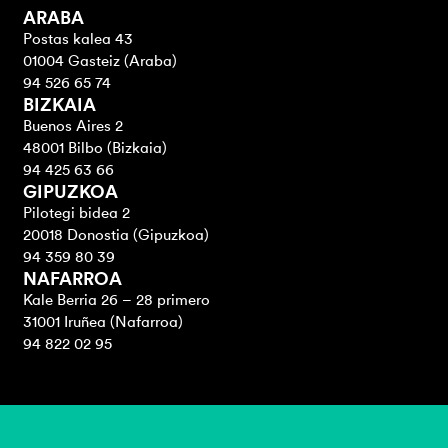
ARABA
Postas kalea 43
01004 Gasteiz (Araba)
94 526 65 74
BIZKAIA
Buenos Aires 2
48001 Bilbo (Bizkaia)
94 425 63 66
GIPUZKOA
Pilotegi bidea 2
20018 Donostia (Gipuzkoa)
94 359 80 39
NAFARROA
Kale Berria 26 – 28 primero
31001 Iruñea (Nafarroa)
94 822 02 95