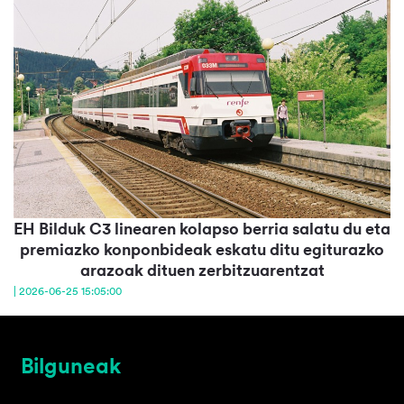
EH Bilduk C3 linearen kolapso berria salatu du eta
premiazko konponbideak eskatu ditu egiturazko
arazoak dituen zerbitzuarentzat
| 2026-06-25 15:05:00
Bilguneak