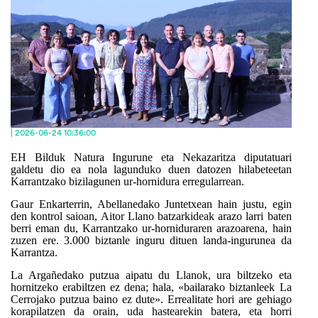
| 2026-06-24 10:36:00
EH Bilduk Natura Ingurune eta Nekazaritza diputatuari
galdetu dio ea nola lagunduko duen datozen hilabeteetan
Karrantzako bizilagunen ur-hornidura erregularrean.
Gaur Enkarterrin, Abellanedako Juntetxean hain justu, egin
den kontrol saioan, Aitor Llano batzarkideak arazo larri baten
berri eman du, Karrantzako ur-horniduraren arazoarena, hain
zuzen ere. 3.000 biztanle inguru dituen landa-ingurunea da
Karrantza.
La Argañedako putzua aipatu du Llanok, ura biltzeko eta
hornitzeko erabiltzen ez dena; hala, «bailarako biztanleek La
Cerrojako putzua baino ez dute». Errealitate hori are gehiago
korapilatzen da orain, uda hastearekin batera, eta horri