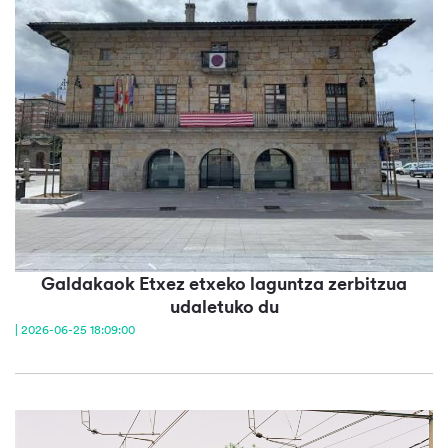
Galdakaok Etxez etxeko laguntza zerbitzua
udaletuko du
| 2026-06-25 18:09:00