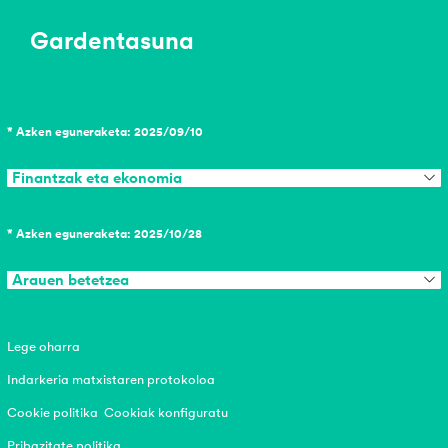
Gardentasuna
* Azken eguneraketa: 2025/09/10
Finantzak eta ekonomia
* Azken eguneraketa: 2025/10/28
Arauen betetzea
Lege oharra
Indarkeria matxistaren protokoloa
Cookie politika
Cookiak konfiguratu
Pribazitate politika