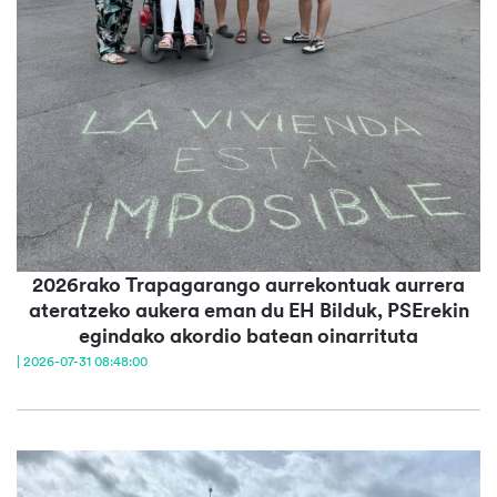
2026rako Trapagarango aurrekontuak aurrera
ateratzeko aukera eman du EH Bilduk, PSErekin
egindako akordio batean oinarrituta
| 2026-07-31 08:48:00