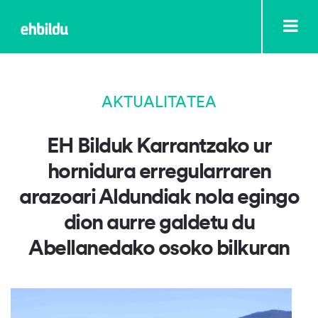
AKTUALITATEA
EH Bilduk Karrantzako ur
hornidura erregularraren
arazoari Aldundiak nola egingo
dion aurre galdetu du
Abellanedako osoko bilkuran