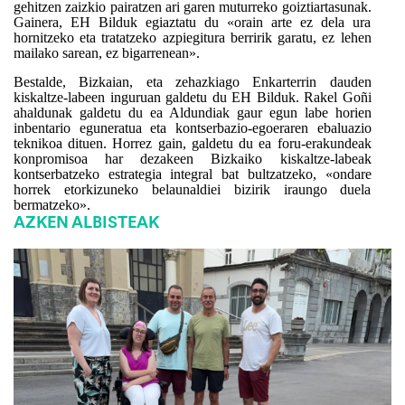
gehitzen zaizkio pairatzen ari garen muturreko goiztiartasunak.
Gainera, EH Bilduk egiaztatu du «orain arte ez dela ura
hornitzeko eta tratatzeko azpiegitura berririk garatu, ez lehen
mailako sarean, ez bigarrenean».
Bestalde, Bizkaian, eta zehazkiago Enkarterrin dauden
kiskaltze-labeen inguruan galdetu du EH Bilduk. Rakel Goñi
ahaldunak galdetu du ea Aldundiak gaur egun labe horien
inbentario eguneratua eta kontserbazio-egoeraren ebaluazio
teknikoa dituen. Horrez gain, galdetu du ea foru-erakundeak
konpromisoa har dezakeen Bizkaiko kiskaltze-labeak
kontserbatzeko estrategia integral bat bultzatzeko, «ondare
horrek etorkizuneko belaunaldiei bizirik iraungo duela
bermatzeko».
AZKEN ALBISTEAK