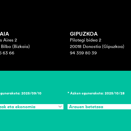
AIA
GIPUZKOA
s Aires 2
Pilotegi bidea 2
Bilbo (Bizkaia)
20018 Donostia (Gipuzkoa)
5 63 66
94 359 80 39
eguneraketa: 2025/09/10
* Azken eguneraketa: 2025/10/28
zak eta ekonomia
Arauen betetzea