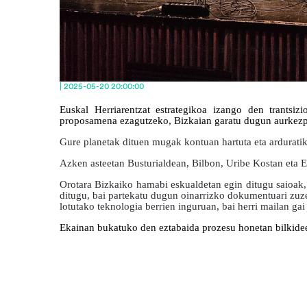
| 2025-05-20 20:00:00
Euskal Herriarentzat estrategikoa izango den trantsi
proposamena ezagutzeko, Bizkaian garatu dugun aurkezpe
Gure planetak dituen mugak kontuan hartuta eta arduratik 
Azken asteetan Busturialdean, Bilbon, Uribe Kostan eta E
Orotara Bizkaiko hamabi eskualdetan egin ditugu saioak, 
ditugu, bai partekatu dugun oinarrizko dokumentuari zuz
lotutako teknologia berrien inguruan, bai herri mailan ga
E
kainan bukatuko den eztabaida prozesu honetan bilkide