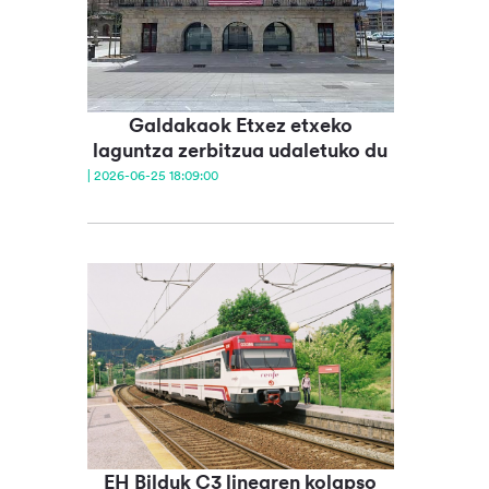
Galdakaok Etxez etxeko
laguntza zerbitzua udaletuko du
| 2026-06-25 18:09:00
EH Bilduk C3 linearen kolapso