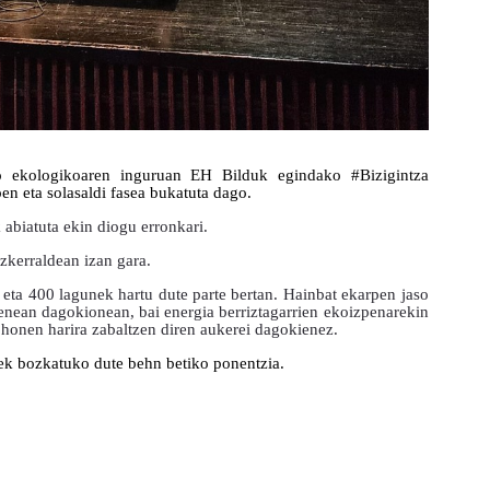
zio ekologikoaren inguruan EH Bilduk egindako #Bizigintza
n eta solasaldi fasea bukatuta dago.
abiatuta ekin diogu erronkari.
zkerraldean izan gara.
eta 400 lagunek hartu dute parte bertan. Hainbat ekarpen jaso
enean dagokionean, bai energia berriztagarrien ekoizpenarekin
i honen harira zabaltzen diren aukerei dagokienez.
ek bozkatuko dute behn betiko ponentzia.