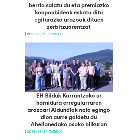
berria salatu du eta premiazko
konponbideak eskatu ditu
egiturazko arazoak dituen
zerbitzuarentzat
| 2026-06-25 15:05:00
EH Bilduk Karrantzako ur
hornidura erregularraren
arazoari Aldundiak nola egingo
dion aurre galdetu du
Abellanedako osoko bilkuran
| 2026-06-24 10:36:00