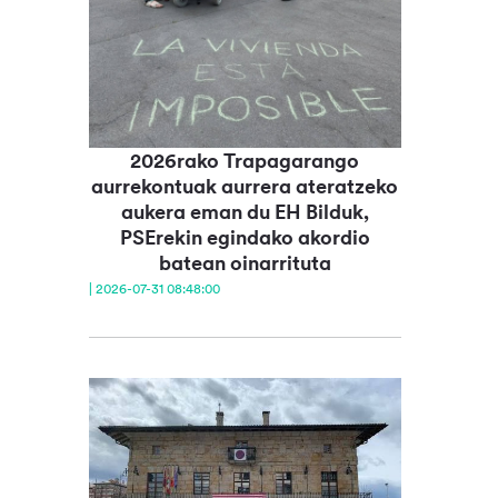
2026rako Trapagarango
aurrekontuak aurrera ateratzeko
aukera eman du EH Bilduk,
PSErekin egindako akordio
batean oinarrituta
| 2026-07-31 08:48:00