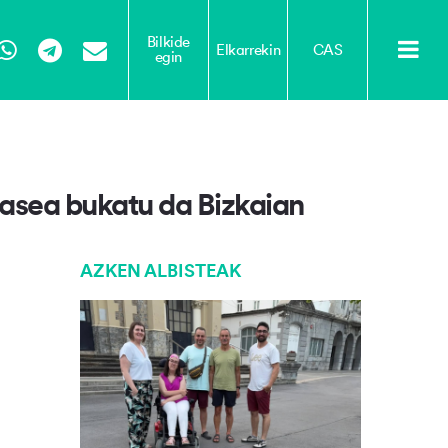
Bilkide
Elkarrekin
CAS
egin
Tube
WhatsApp
Telegram
Email
fasea bukatu da Bizkaian
AZKEN ALBISTEAK