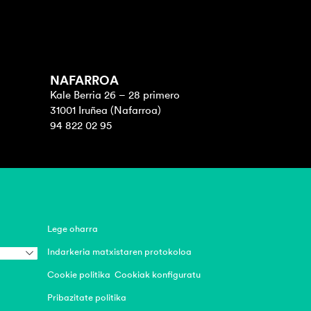
NAFARROA
Kale Berria 26 – 28 primero
31001 Iruñea (Nafarroa)
94 822 02 95
Lege oharra
Indarkeria matxistaren protokoloa
Cookie politika
Cookiak konfiguratu
Pribazitate politika