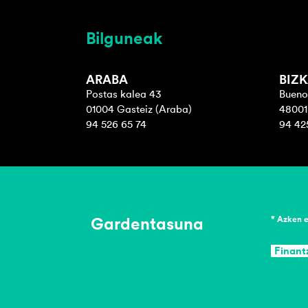
Bilguneak
ARABA
BIZK
Postas kalea 43
Bueno
01004 Gasteiz (Araba)
48001 
94 526 65 74
94 42
Gardentasuna
* Azken 
Finant