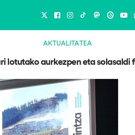
X
Facebook
Instagram
TikTok
Mastodon
Threads
You
AKTUALITATEA
i lotutako aurkezpen eta solasaldi 