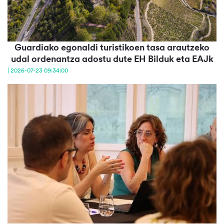
Guardiako egonaldi turistikoen tasa arautzeko
udal ordenantza adostu dute EH Bilduk eta EAJk
| 2026-07-23 09:34:00