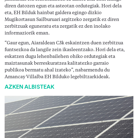
diren datozen egun eta asteotan ordutegiak. Hori dela
eta, EH Bilduk hainbat galdera egingo dizkio
Mugikortasun Sailburuari argitzeko zergatik ez diren
zerbitzuak eguneratu eta zergatik ez den inolako
informaziorik eman.
“Gaur egun, Aiaraldean C3k eskaintzen duen zerbitzua
funtsezkoa da langile zein ikasleentzako. Hori dela eta,
eskatzen dugu lehenbailehen ohiko ordutegiak eta
maiztasunak berreskuratzea kalitatezko garraio
publikoa bermatu ahal izateko”, nabarmendu du
Amancay Villalba EH Bilduko legebiltzarkideak.
AZKEN ALBISTEAK