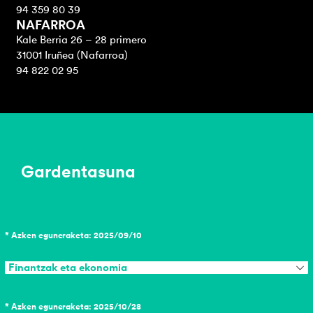
94 359 80 39
NAFARROA
Kale Berria 26 – 28 primero
31001 Iruñea (Nafarroa)
94 822 02 95
Gardentasuna
* Azken eguneraketa: 2025/09/10
Finantzak eta ekonomia
* Azken eguneraketa: 2025/10/28