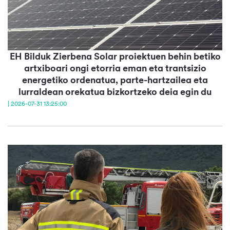
EH Bilduk Zierbena Solar proiektuen behin betiko
artxiboari ongi etorria eman eta trantsizio
energetiko ordenatua, parte-hartzailea eta
lurraldean orekatua bizkortzeko deia egin du
| 2026-07-31 13:25:00