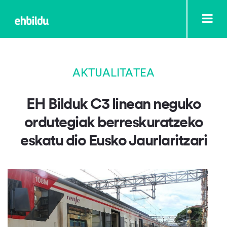
AKTUALITATEA
EH Bilduk C3 linean neguko
ordutegiak berreskuratzeko
eskatu dio Eusko Jaurlaritzari