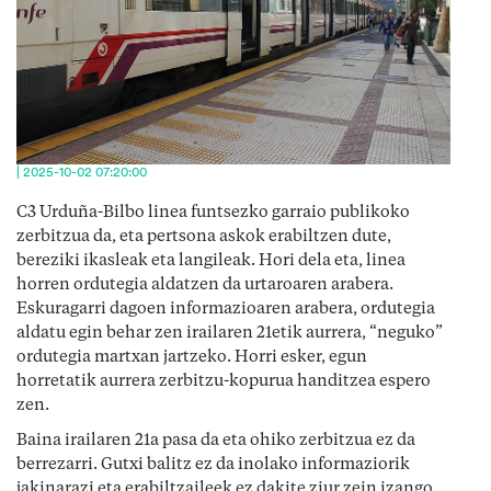
| 2025-10-02 07:20:00
C3 Urduña-Bilbo linea funtsezko garraio publikoko
zerbitzua da, eta pertsona askok erabiltzen dute,
bereziki ikasleak eta langileak. Hori dela eta, linea
horren ordutegia aldatzen da urtaroaren arabera.
Eskuragarri dagoen informazioaren arabera, ordutegia
aldatu egin behar zen irailaren 21etik aurrera, “neguko”
ordutegia martxan jartzeko. Horri esker, egun
horretatik aurrera zerbitzu-kopurua handitzea espero
zen.
Baina irailaren 21a pasa da eta ohiko zerbitzua ez da
berrezarri. Gutxi balitz ez da inolako informaziorik
jakinarazi eta erabiltzaileek ez dakite ziur zein izango