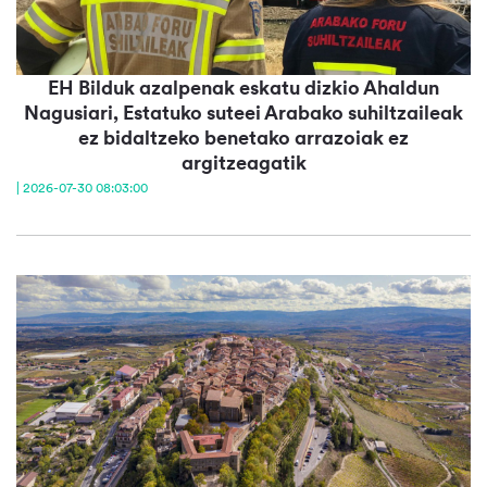
EH Bilduk azalpenak eskatu dizkio Ahaldun
Nagusiari, Estatuko suteei Arabako suhiltzaileak
ez bidaltzeko benetako arrazoiak ez
argitzeagatik
| 2026-07-30 08:03:00