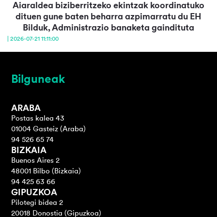
Aiaraldea biziberritzeko ekintzak koordinatuko
dituen gune baten beharra azpimarratu du EH
Bilduk, Administrazio banaketa gaindituta
| 2026-07-21 11:11:00
Bilguneak
ARABA
Postas kalea 43
01004 Gasteiz (Araba)
94 526 65 74
BIZKAIA
Buenos Aires 2
48001 Bilbo (Bizkaia)
94 425 63 66
GIPUZKOA
Pilotegi bidea 2
20018 Donostia (Gipuzkoa)