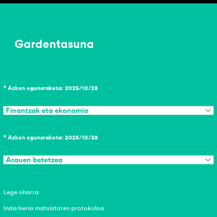
Gardentasuna
* Azken eguneraketa: 2025/10/28
Finantzak eta ekonomia
* Azken eguneraketa: 2025/10/28
Arauen betetzea
Lege oharra
Indarkeria matxistaren protokoloa