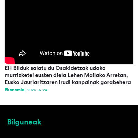
EH Bilduk salatu du Osakidetzak udako
murrizketei eusten diela Lehen Mailako Arretan,
Eusko Jaurlaritzaren irudi kanpainak gorabehera
Ekonomia
|
2026-07-24
Bilguneak