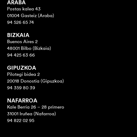
ARABA
Postas kalea 43
01004 Gasteiz (Araba)
94 526 65 74
BIZKAIA
Buenos Aires 2
48001 Bilbo (Bizkaia)
94 425 63 66
GIPUZKOA
Pilotegi bidea 2
20018 Donostia (Gipuzkoa)
94 359 80 39
NAFARROA
Kale Berria 26 – 28 primero
31001 Iruñea (Nafarroa)
94 822 02 95