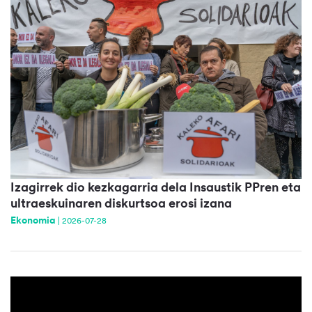
Izagirrek dio kezkagarria dela Insaustik PPren eta
ultraeskuinaren diskurtsoa erosi izana
Ekonomia
|
2026-07-28