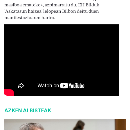
masiboa emateko», azpimarratu du, EH Bilduk
'Askatasun haizea' lelopean Bilbon deitu duen
manifestazioaren harira.
AZKEN ALBISTEAK