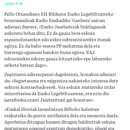
|
2025-11-18
Pello Otxandiano EH Bilduren Eusko Legebiltzarreko
bozeramaileak Radio Euskadiko 'Ganbara' saioan
adierazi duenez, «Eusko Jaurlaritzak bidelagunak
aukeratu behar ditu. Ez da gauza bera eskuin
espainolistarekin edo ezker subiranistarekin itunak
egitea. Ez du balio esatea PP mehatxua dela eta
hurrengo egunean haiekin ituna egitea. EAJ
edozeinekin edozer gauza hitzartzeko epe laburreko
ariketa batean dago».
Zupiriaren adierazpenei dagokienez, honakoa adierazi
du: «Segurtasuna eta migrazioa nahasteko interesa dute
sektore kontserbadoreek. Vox eskuin muturreko indar
minoritarioa da Eusko Legebiltzarrean, eta ezin dio
jarraibidea ezarri Jaurlaritzari gai honetan».
«Euskal Herriak larunbatean Bilboko kaleetan
erakutsiko du guztiz antifaxista dela eta memoria duela.
Aprobetxa ditzagun hemen ditugun baldintzak eskuin
muturraren erasoari erantzun demokratiko, plural eta