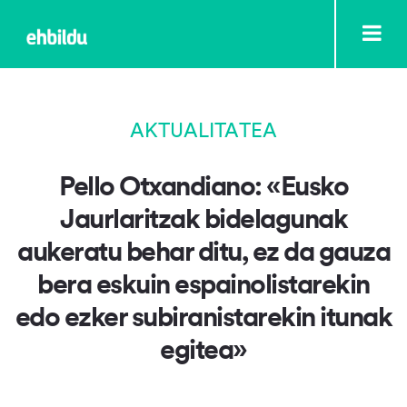
AKTUALITATEA
Pello Otxandiano: «Eusko
Jaurlaritzak bidelagunak
aukeratu behar ditu, ez da gauza
bera eskuin espainolistarekin
edo ezker subiranistarekin itunak
egitea»