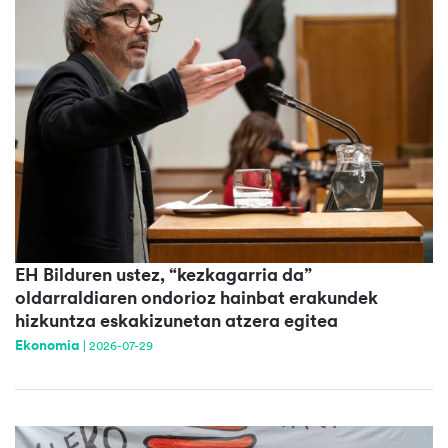
EH Bilduren ustez, “kezkagarria da”
oldarraldiaren ondorioz hainbat erakundek
hizkuntza eskakizunetan atzera egitea
Ekonomia
|
2026-07-29