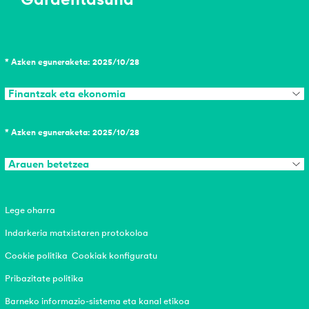
* Azken eguneraketa: 2025/10/28
Finantzak eta ekonomia
* Azken eguneraketa: 2025/10/28
Arauen betetzea
Lege oharra
Indarkeria matxistaren protokoloa
Cookie politika
Cookiak konfiguratu
Pribazitate politika
Barneko informazio-sistema eta kanal etikoa