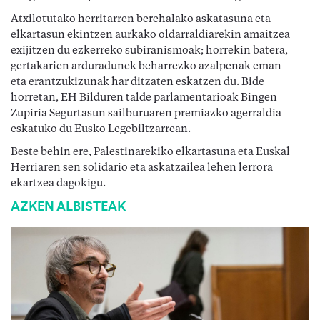
Atxilotutako herritarren berehalako askatasuna eta
elkartasun ekintzen aurkako oldarraldiarekin amaitzea
exijitzen du ezkerreko subiranismoak; horrekin batera,
gertakarien arduradunek beharrezko azalpenak eman
eta erantzukizunak har ditzaten eskatzen du. Bide
horretan, EH Bilduren talde parlamentarioak Bingen
Zupiria Segurtasun sailburuaren premiazko agerraldia
eskatuko du Eusko Legebiltzarrean.
Beste behin ere, Palestinarekiko elkartasuna eta Euskal
Herriaren sen solidario eta askatzailea lehen lerrora
ekartzea dagokigu.
AZKEN ALBISTEAK