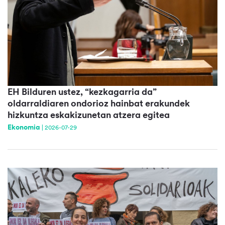
EH Bilduren ustez, “kezkagarria da”
oldarraldiaren ondorioz hainbat erakundek
hizkuntza eskakizunetan atzera egitea
Ekonomia
|
2026-07-29