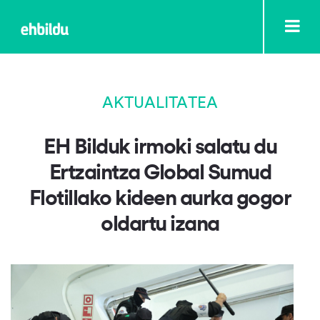
AKTUALITATEA
EH Bilduk irmoki salatu du
Ertzaintza Global Sumud
Flotillako kideen aurka gogor
oldartu izana