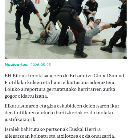
Nazioartea
|
2026-05-23
EH Bilduk irmoki salatzen du Ertzaintza Global Sumud
Flotillako kideen eta haiei elkartasuna adieraztera
Loiuko aireportura gerturatutako herritarren aurka
gogor oldartu izana.
Elkartasunaren eta giza eskubideen defentsaren ikur
den flotillaren aurkako bortizkeriak ez du inolako
justifikaziorik.
Isralek bahitutako pertsonak Euskal Herrira
ailegatzean kolpatu eta atxilotzea ez da onargarria.