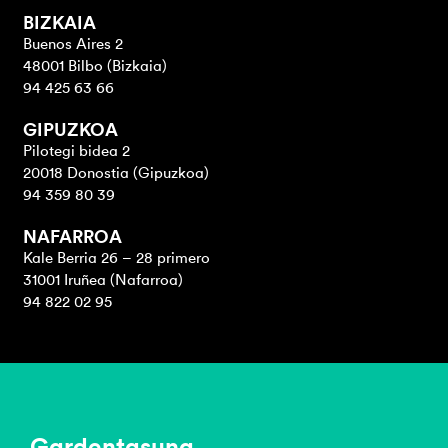
BIZKAIA
Buenos Aires 2
48001 Bilbo (Bizkaia)
94 425 63 66
GIPUZKOA
Pilotegi bidea 2
20018 Donostia (Gipuzkoa)
94 359 80 39
NAFARROA
Kale Berria 26 – 28 primero
31001 Iruñea (Nafarroa)
94 822 02 95
Gardentasuna