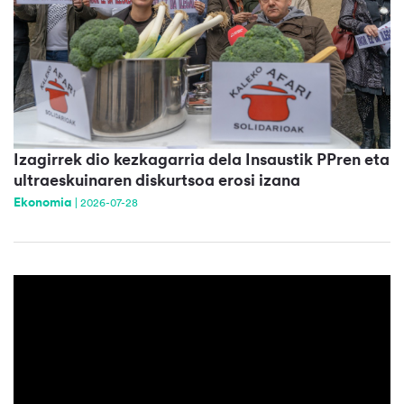
Izagirrek dio kezkagarria dela Insaustik PPren eta
ultraeskuinaren diskurtsoa erosi izana
Ekonomia
|
2026-07-28