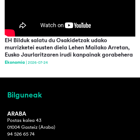
EH Bilduk salatu du Osakidetzak udako
murrizketei eusten diela Lehen Mailako Arretan,
Eusko Jaurlaritzaren irudi kanpainak gorabehera
Ekonomia
|
2026-07-24
Bilguneak
ARABA
Postas kalea 43
01004 Gasteiz (Araba)
94 526 65 74