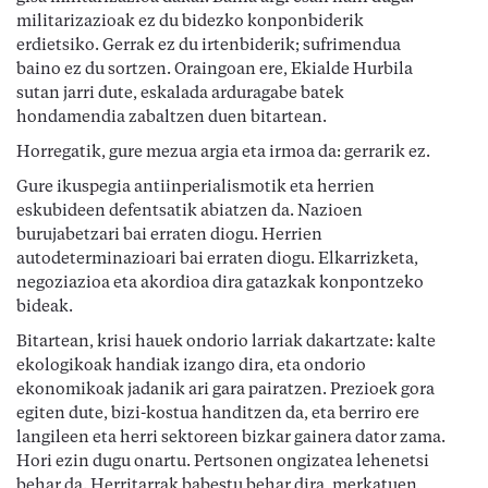
militarizazioak ez du bidezko konponbiderik
erdietsiko. Gerrak ez du irtenbiderik; sufrimendua
baino ez du sortzen. Oraingoan ere, Ekialde Hurbila
sutan jarri dute, eskalada arduragabe batek
hondamendia zabaltzen duen bitartean.
Horregatik, gure mezua argia eta irmoa da: gerrarik ez.
Gure ikuspegia antiinperialismotik eta herrien
eskubideen defentsatik abiatzen da. Nazioen
burujabetzari bai erraten diogu. Herrien
autodeterminazioari bai erraten diogu. Elkarrizketa,
negoziazioa eta akordioa dira gatazkak konpontzeko
bideak.
Bitartean, krisi hauek ondorio larriak dakartzate: kalte
ekologikoak handiak izango dira, eta ondorio
ekonomikoak jadanik ari gara pairatzen. Prezioek gora
egiten dute, bizi-kostua handitzen da, eta berriro ere
langileen eta herri sektoreen bizkar gainera dator zama.
Hori ezin dugu onartu. Pertsonen ongizatea lehenetsi
behar da. Herritarrak babestu behar dira, merkatuen