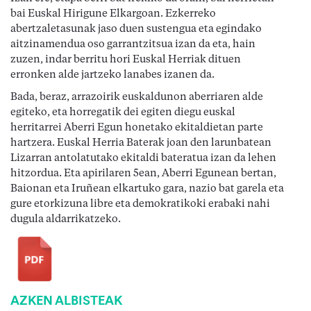
bai Euskal Hirigune Elkargoan. Ezkerreko
abertzaletasunak jaso duen sustengua eta egindako
aitzinamendua oso garrantzitsua izan da eta, hain
zuzen, indar berritu hori Euskal Herriak dituen
erronken alde jartzeko lanabes izanen da.
Bada, beraz, arrazoirik euskaldunon aberriaren alde
egiteko, eta horregatik dei egiten diegu euskal
herritarrei Aberri Egun honetako ekitaldietan parte
hartzera. Euskal Herria Baterak joan den larunbatean
Lizarran antolatutako ekitaldi bateratua izan da lehen
hitzordua. Eta apirilaren 5ean, Aberri Egunean bertan,
Baionan eta Iruñean elkartuko gara, nazio bat garela eta
gure etorkizuna libre eta demokratikoki erabaki nahi
dugula aldarrikatzeko.
AZKEN ALBISTEAK