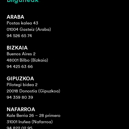
ARABA
Postas kalea 43
01004 Gasteiz (Araba)
94 526 65 74
BIZKAIA
Buenos Aires 2
48001 Bilbo (Bizkaia)
94 425 63 66
GIPUZKOA
Pilotegi bidea 2
20018 Donostia (Gipuzkoa)
94 359 80 39
NAFARROA
Kale Berria 26 – 28 primero
31001 Iruñea (Nafarroa)
94 822 02 95