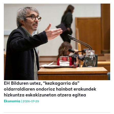
EH Bilduren ustez, “kezkagarria da”
oldarraldiaren ondorioz hainbat erakundek
hizkuntza eskakizunetan atzera egitea
Ekonomia
|
2026-07-29