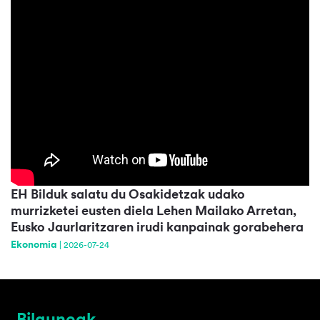
EH Bilduk salatu du Osakidetzak udako
murrizketei eusten diela Lehen Mailako Arretan,
Eusko Jaurlaritzaren irudi kanpainak gorabehera
Ekonomia
|
2026-07-24
Bilguneak