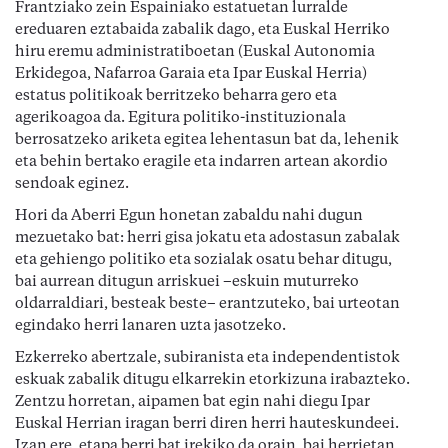
Frantziako zein Espainiako estatuetan lurralde
ereduaren eztabaida zabalik dago, eta Euskal Herriko
hiru eremu administratiboetan (Euskal Autonomia
Erkidegoa, Nafarroa Garaia eta Ipar Euskal Herria)
estatus politikoak berritzeko beharra gero eta
agerikoagoa da. Egitura politiko-instituzionala
berrosatzeko ariketa egitea lehentasun bat da, lehenik
eta behin bertako eragile eta indarren artean akordio
sendoak eginez.
Hori da Aberri Egun honetan zabaldu nahi dugun
mezuetako bat: herri gisa jokatu eta adostasun zabalak
eta gehiengo politiko eta sozialak osatu behar ditugu,
bai aurrean ditugun arriskuei –eskuin muturreko
oldarraldiari, besteak beste– erantzuteko, bai urteotan
egindako herri lanaren uzta jasotzeko.
Ezkerreko abertzale, subiranista eta independentistok
eskuak zabalik ditugu elkarrekin etorkizuna irabazteko.
Zentzu horretan, aipamen bat egin nahi diegu Ipar
Euskal Herrian iragan berri diren herri hauteskundeei.
Izan ere, etapa berri bat irekiko da orain, bai herrietan