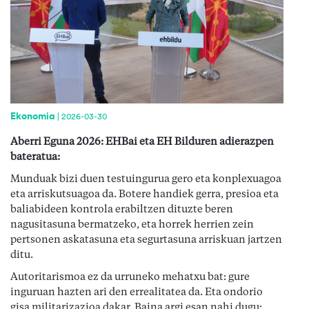
Ekonomia
|
2026-03-30
Aberri Eguna 2026: EHBai eta EH Bilduren adierazpen
bateratua:
Munduak bizi duen testuingurua gero eta konplexuagoa
eta arriskutsuagoa da. Botere handiek gerra, presioa eta
baliabideen kontrola erabiltzen dituzte beren
nagusitasuna bermatzeko, eta horrek herrien zein
pertsonen askatasuna eta segurtasuna arriskuan jartzen
ditu.
Autoritarismoa ez da urruneko mehatxu bat: gure
inguruan hazten ari den errealitatea da. Eta ondorio
gisa militarizazioa dakar. Baina argi esan nahi dugu: