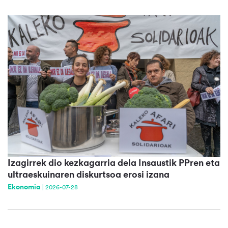
Izagirrek dio kezkagarria dela Insaustik PPren eta
ultraeskuinaren diskurtsoa erosi izana
Ekonomia
|
2026-07-28