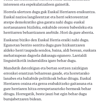
interesen eta espekulatzaileen gainetik.
Horrela ulertzen dugu guk Euskal Herriaren eraikuntza.
Euskal nazioa langileentzat eta herri sektoreentzat
aterpe demokratiko gisa garatu nahi dugu: euskal
nortasunaren bizileku, eskubide ororen babesleku eta
herritarren beharrizanen asebide. Hori da gure aberria.
Euskaraz biziko den Euskal Herria eraiki nahi dugu.
Egunotan berriro sentitu dugu gure hizkuntzaren
aldeko herri taupada sendoa, baina, aldi berean, euskara
mehatxupean dagoela dakusagu egunero. Larrialdi
linguistikotik indarraldira igaro behar dugu.
Mundutik datozkigun eta bertan sortzen zaizkigun
erronkei erantzun beharrean gaude, eta horretarako
lanabes eta baliabide politikoak behar ditugu. Euskal
Herriaren oraina eta geroa erabakitzeko gaitasuna eta
gure herriaren hitza errespetarazteko bermeak behar
ditugu. Horregatik, beste jauzi bat egin behar dugu
burujabetzaren bidean.