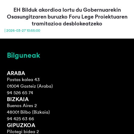
EH Bilduk akordioa lortu du Gobernuarekin
Osasungitzaren buruzko Foru Lege Proiektuaren
tramitazioa desblokeatzeko
| 2026-03-27 10:55:00
Bilguneak
ARABA
Postas kalea 43
01004 Gasteiz (Araba)
94 526 65 74
BIZKAIA
Buenos Aires 2
48001 Bilbo (Bizkaia)
94 425 63 66
GIPUZKOA
Pilotegi bidea 2