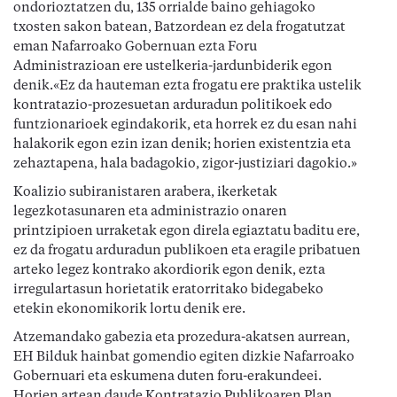
ondorioztatzen du, 135 orrialde baino gehiagoko
txosten sakon batean, Batzordean ez dela frogatutzat
eman Nafarroako Gobernuan ezta Foru
Administrazioan ere ustelkeria-jardunbiderik egon
denik.«Ez da hauteman ezta frogatu ere praktika ustelik
kontratazio-prozesuetan arduradun politikoek edo
funtzionarioek egindakorik, eta horrek ez du esan nahi
halakorik egon ezin izan denik; horien existentzia eta
zehaztapena, hala badagokio, zigor-justiziari dagokio.»
Koalizio subiranistaren arabera, ikerketak
legezkotasunaren eta administrazio onaren
printzipioen urraketak egon direla egiaztatu baditu ere,
ez da frogatu arduradun publikoen eta eragile pribatuen
arteko legez kontrako akordiorik egon denik, ezta
irregulartasun horietatik eratorritako bidegabeko
etekin ekonomikorik lortu denik ere.
Atzemandako gabezia eta prozedura-akatsen aurrean,
EH Bilduk hainbat gomendio egiten dizkie Nafarroako
Gobernuari eta eskumena duten foru-erakundeei.
Horien artean daude Kontratazio Publikoaren Plan