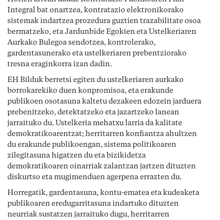
Integral bat onartzea, kontratazio elektronikorako
sistemak indartzea prozedura guztien trazabilitate osoa
bermatzeko, eta Jardunbide Egokien eta Ustelkeriaren
Aurkako Bulegoa sendotzea, kontrolerako,
gardentasunerako eta ustelkeriaren prebentziorako
tresna eraginkorra izan dadin.
EH Bilduk berretsi egiten du ustelkeriaren aurkako
borrokarekiko duen konpromisoa, eta erakunde
publikoen osotasuna kaltetu dezakeen edozein jarduera
prebenitzeko, detektatzeko eta jazartzeko lanean
jarraituko du. Ustelkeria mehatxu larria da kalitate
demokratikoarentzat; herritarren konfiantza ahultzen
du erakunde publikoengan, sistema politikoaren
zilegitasuna higatzen du eta bizikidetza
demokratikoaren oinarriak zalantzan jartzen dituzten
diskurtso eta mugimenduen agerpena errazten du.
Horregatik, gardentasuna, kontu-ematea eta kudeaketa
publikoaren eredugarritasuna indartuko dituzten
neurriak sustatzen jarraituko dugu, herritarren