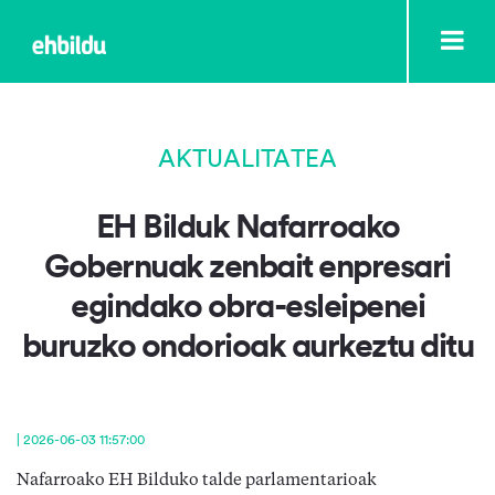
AKTUALITATEA
EH Bilduk Nafarroako
Gobernuak zenbait enpresari
egindako obra-esleipenei
buruzko ondorioak aurkeztu ditu
| 2026-06-03 11:57:00
Nafarroako EH Bilduko talde parlamentarioak