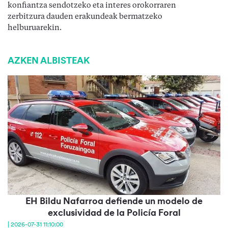
konfiantza sendotzeko eta interes orokorraren
zerbitzura dauden erakundeak bermatzeko
helburuarekin.
AZKEN ALBISTEAK
EH Bildu Nafarroa defiende un modelo de
exclusividad de la Policía Foral
| 2026-07-31 11:10:00