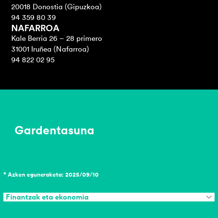
20018 Donostia (Gipuzkoa)
94 359 80 39
NAFARROA
Kale Berria 26 – 28 primero
31001 Iruñea (Nafarroa)
94 822 02 95
Gardentasuna
* Azken eguneraketa: 2025/09/10
Finantzak eta ekonomia