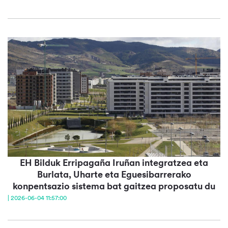
EH Bilduk Erripagaña Iruñan integratzea eta
Burlata, Uharte eta Eguesibarrerako
konpentsazio sistema bat gaitzea proposatu du
| 2026-06-04 11:57:00