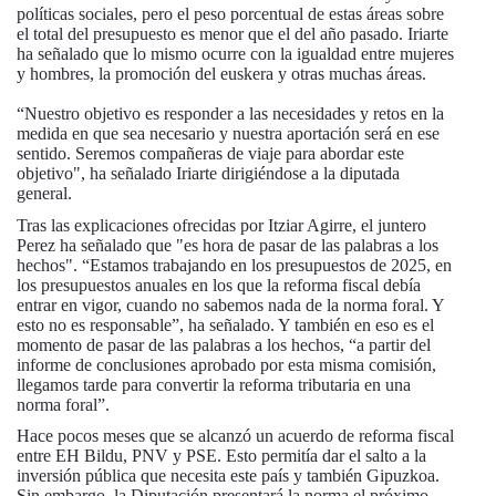
políticas sociales, pero el peso porcentual de estas áreas sobre
el total del presupuesto es menor que el del año pasado. Iriarte
ha señalado que lo mismo ocurre con la igualdad entre mujeres
y hombres, la promoción del euskera y otras muchas áreas.
“Nuestro objetivo es responder a las necesidades y retos en la
medida en que sea necesario y nuestra aportación será en ese
sentido. Seremos compañeras de viaje para abordar este
objetivo", ha señalado Iriarte dirigiéndose a la diputada
general.
Tras las explicaciones ofrecidas por Itziar Agirre, el juntero
Perez ha señalado que "es hora de pasar de las palabras a los
hechos". “Estamos trabajando en los presupuestos de 2025, en
los presupuestos anuales en los que la reforma fiscal debía
entrar en vigor, cuando no sabemos nada de la norma foral. Y
esto no es responsable”, ha señalado. Y también en eso es el
momento de pasar de las palabras a los hechos, “a partir del
informe de conclusiones aprobado por esta misma comisión,
llegamos tarde para convertir la reforma tributaria en una
norma foral”.
Hace pocos meses que se alcanzó un acuerdo de reforma fiscal
entre EH Bildu, PNV y PSE. Esto permitía dar el salto a la
inversión pública que necesita este país y también Gipuzkoa.
Sin embargo, la Diputación presentará la norma el próximo