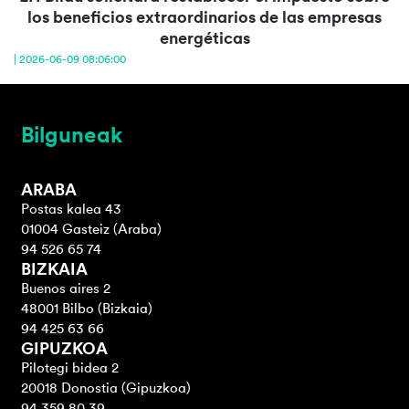
los beneficios extraordinarios de las empresas
energéticas
| 2026-06-09 08:06:00
Bilguneak
ARABA
Postas kalea 43
01004 Gasteiz (Araba)
94 526 65 74
BIZKAIA
Buenos aires 2
48001 Bilbo (Bizkaia)
94 425 63 66
GIPUZKOA
Pilotegi bidea 2
20018 Donostia (Gipuzkoa)
94 359 80 39